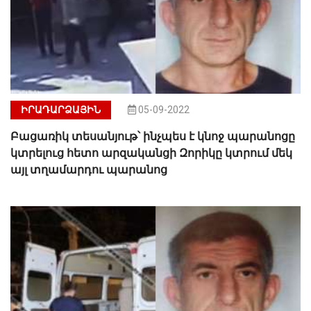
ԻՐԱԴԱՐՁԱՅԻՆ
05-09-2022
Բացառիկ տեսանյութ՝ ինչպես է կնոջ պարանոցը
կտրելուց հետո արզականցի Զորիկը կտրում մեկ
այլ տղամարդու պարանոց