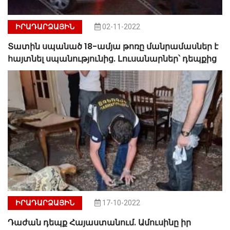
ԻՐԱԴԱՐՁԱՅԻՆ
02-11-2022
Տատին սպանած 18-ամյա թոռը մանրամասներ է
հայտնել սպանությունից. Լուսանարներ՝ դեպքից
ԻՐԱԴԱՐՁԱՅԻՆ
17-10-2022
Դաժան դեպք Հայաստանում. Ամուսինը իր