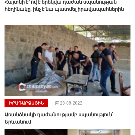
Հայտնի է՝ ով է երեկվա դաժան սպանության
հեղինակը. ինչ է նա պատմել իրավապահներին
ԻՐԱԴԱՐՁԱՅԻՆ
28-08-2022
Առանձնակի դաժանությամբ սպանություն՝
Երևանում