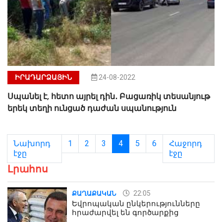
ԻՐԱԴԱՐՁԱՅԻՆ
24-08-2022
Սպանել է, հետո այրել դին․ Բացառիկ տեսանյութ
երեկ տեղի ունցած դաժան սպանություն
Նախորդ
1
2
3
4
5
6
Հաջորդ
էջը
էջը
Լրահոս
22:05
ՔԱՂԱՔԱԿԱՆ
Եվրոպական ընկերությունները
հրաժարվել են գործարքից