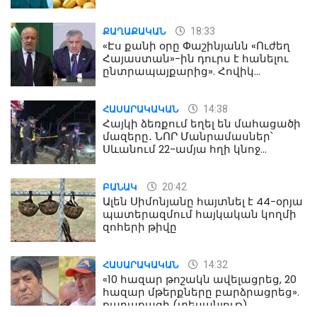
18:33
ՔԱՂԱՔԱԿԱՆ
«Էս քանի օրը Փաշինյանն «Ուժեղ
Հայաստան»-ին դուրս է հանելու
ընտրապայքարից». Հովիկ
Աղազարյան
14:38
ՀԱՍԱՐԱԿԱԿԱՆ
Հայկի ձեռքում եղել են մահացածի
մազերը․ ՆՈՐ Մանրամասներ՝
Սևանում 22-ամյա հղի կնոջ
մահվան դեպքից
20:42
ԲԱՆԱԿ
Ալեն Սիմոնյանը հայտնել է 44-օրյա
պատերազմում հայկական կողմի
զոհերի թիվը
14:32
ՀԱՍԱՐԱԿԱԿԱՆ
«10 հազար թոշակն ավելացրեց, 20
հազար մթերքները բարձրացրեց».
քաղաքացի (տեսանյութ)