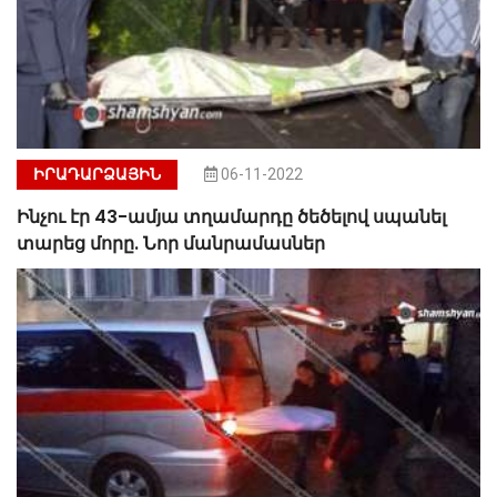
ԻՐԱԴԱՐՁԱՅԻՆ
06-11-2022
Ինչու էր 43-ամյա տղամարդը ծեծելով սպանել
տարեց մորը. Նոր մանրամասներ