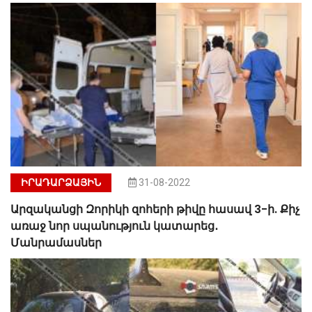
ԻՐԱԴԱՐՁԱՅԻՆ
31-08-2022
Արզականցի Զորիկի զոհերի թիվը հասավ 3-ի. Քիչ
առաջ նոր սպանություն կատարեց․
Մանրամասներ