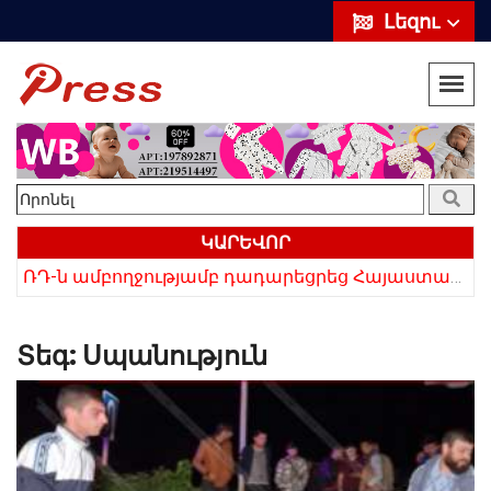
Լեզու
ԿԱՐԵՎՈՐ
«Սիրելի՛ հայ հարևաններ, մի՛ կրկնեք Վրաստանի սխալը»․ Սաակաշվիլի
ՌԴ-ն ամբողջությամբ դադարեցրեց Հայաստանից ծիրանի ներմուծումը
Տեգ:
Սպանություն