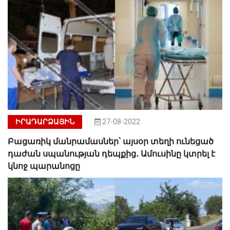
ԻՐԱԴԱՐՁԱՅԻՆ
27-08-2022
Բացառիկ մանրամասներ՝ այսօր տեղի ունեցած
դաժան սպանության դեպքից․ Ամուսինը կտրել է
կնոջ պարանոցը