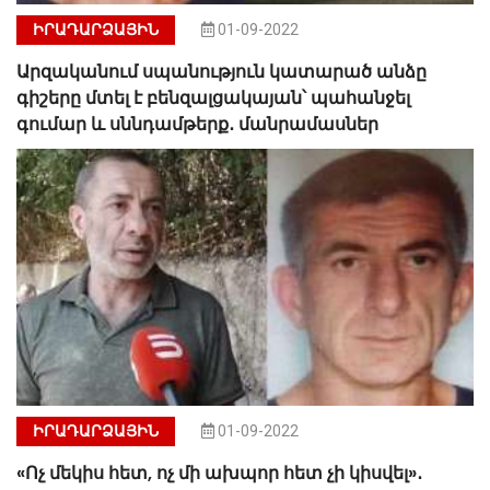
ԻՐԱԴԱՐՁԱՅԻՆ
01-09-2022
Արզականում սպանություն կատարած անձը
գիշերը մտել է բենզալցակայան՝ պահանջել
գումար և սննդամթերք․ մանրամասներ
ԻՐԱԴԱՐՁԱՅԻՆ
01-09-2022
«Ոչ մեկիս հետ, ոչ մի ախպոր հետ չի կիսվել»․