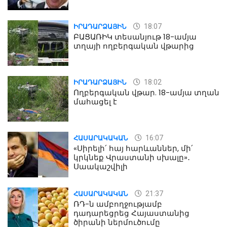
18:07
ԻՐԱԴԱՐՁԱՅԻՆ
ԲԱՑԱՌԻԿ տեսանյութ 18-ամյա
տղայի ողբերգական վթարից
18:02
ԻՐԱԴԱՐՁԱՅԻՆ
Ողբերգական վթար. 18-ամյա տղան
մահացել է
16:07
ՀԱՍԱՐԱԿԱԿԱՆ
«Սիրելի՛ հայ հարևաններ, մի՛
կրկնեք Վրաստանի սխալը»․
Սաակաշվիլի
21:37
ՀԱՍԱՐԱԿԱԿԱՆ
ՌԴ-ն ամբողջությամբ
դադարեցրեց Հայաստանից
ծիրանի ներմուծումը