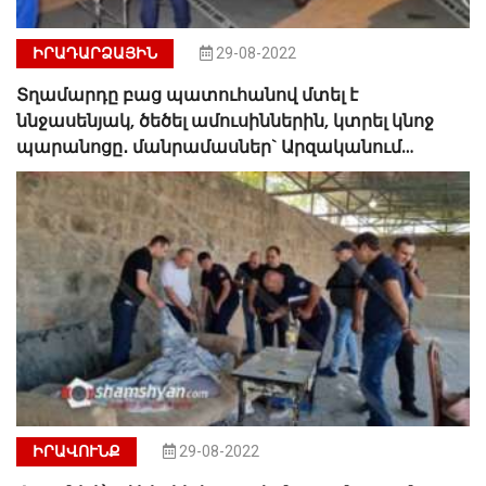
ԻՐԱԴԱՐՁԱՅԻՆ
29-08-2022
Տղամարդը բաց պատուհանով մտել է
ննջասենյակ, ծեծել ամուսիններին, կտրել կնոջ
պարանոցը․ մանրամասներ` Արզականում
դաժան սպանությունից
ԻՐԱՎՈՒՆՔ
29-08-2022