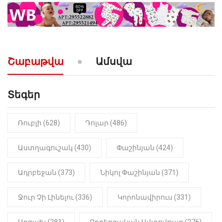
10:52
ՔԱՂԱՔԱԿԱՆ
«Լեզվիդ տալու փոխարեն
արտաբերիր այս երկու
նախադասությունը»․ Իշխան
Սաղաթելյան (տեսանյութ)
Շաբաթվա
Ամսվա
Տեգեր
Ռուբլի (628)
Դոլար (486)
Աստղագուշակ (430)
Փաշինյան (424)
Ադրբեջան (373)
Նիկոլ Փաշինյան (371)
Ջուր Չի Լինելու (336)
Կորոնավիրուս (331)