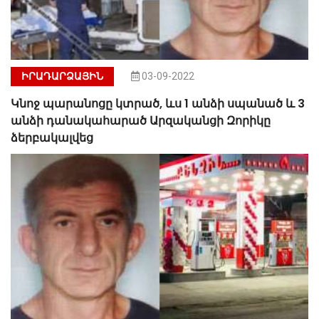
ԻՐԱԴԱՐՁԱՅԻՆ
03-09-2022
Կնոջ պարանոցը կտրած, ևս 1 անձի սպանած և 3
անձի դանակահարած Արզականցի Զորիկը
ձերբակալվեց