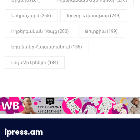
Արցախ (281)
Ողբերգական Ավտովթար (276)
Երկրաշարժ (265)
Խոշոր Ավտովթար (249)
Ողբերգական Դեպք (200)
Թուրքիա (199)
Եղանակը Հայաստանում (186)
Լույս Չի Լինելու (184)
ipress.am