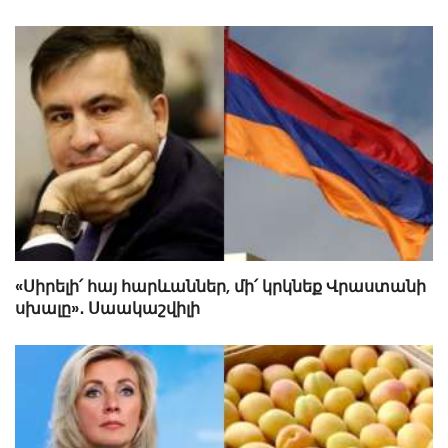
«Սիրելի՛ հայ հարևաններ, մի՛ կրկնեք Վրաստանի
սխալը»․ Սաակաշվիլի