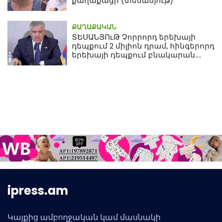
քաղաքացի (տեսանյութ)
ՔԱՂԱՔԱԿԱՆ
ՏԵՍԱՆՅՈւԹ Չորրորդ երեխայի
դեպքում 2 միլիոն դրամ, հինգերորդ
երեխայի դեպքում բնակարան.
Սամվել Կարապետյան
ipress.am
Կայքից ամբողջական կամ մասնակի