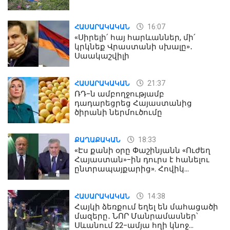
16:07
ՀԱՍԱՐԱԿԱԿԱՆ
«Սիրելի՛ հայ հարևաններ, մի՛
կրկնեք Վրաստանի սխալը»․
Սաակաշվիլի
21:37
ՀԱՍԱՐԱԿԱԿԱՆ
ՌԴ-ն ամբողջությամբ
դադարեցրեց Հայաստանից
ծիրանի ներմուծումը
18:33
ՔԱՂԱՔԱԿԱՆ
«Էս քանի օրը Փաշինյանն «Ուժեղ
Հայաստան»-ին դուրս է հանելու
ընտրապայքարից». Հովիկ
Աղազարյան
14:38
ՀԱՍԱՐԱԿԱԿԱՆ
Հայկի ձեռքում եղել են մահացածի
մազերը․ ՆՈՐ Մանրամասներ՝
Սևանում 22-ամյա հղի կնոջ