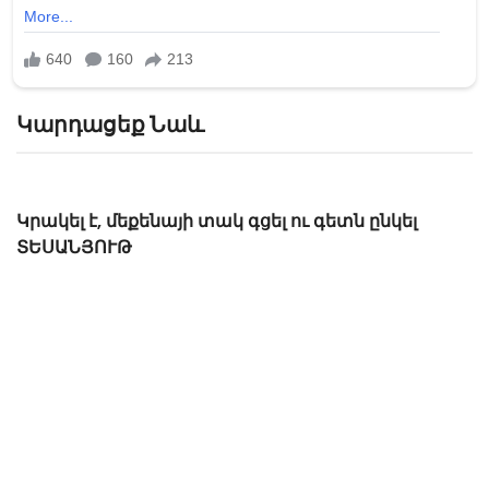
Կարդացեք Նաև
«Թուրքերը բացում են». Ինչ շշնջա
Փաշինյանի ականջին ՏԵՍԱՆՅՈՒ
ետն ընկել