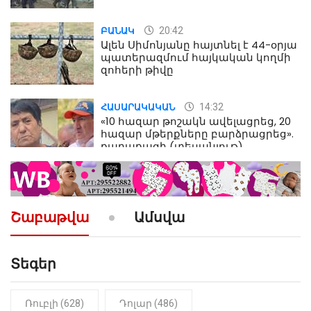
մահվան դեպքից
20:42
ԲԱՆԱԿ
Ալեն Սիմոնյանը հայտնել է 44-օրյա
պատերազմում հայկական կողմի
զոհերի թիվը
14:32
ՀԱՍԱՐԱԿԱԿԱՆ
«10 հազար թոշակն ավելացրեց, 20
հազար մթերքները բարձրացրեց».
քաղաքացի (տեսանյութ)
10:52
ՔԱՂԱՔԱԿԱՆ
«Լեզվիդ տալու փոխարեն
արտաբերիր այս երկու
Շաբաթվա
Ամսվա
նախադասությունը»․ Իշխան
Սաղաթելյան (տեսանյութ)
Տեգեր
10:41
ՔԱՂԱՔԱԿԱՆ
«Կալուգացի Սամո՛, դու
օտարերկրյա անուղեղ լրտես ես».
Նիկոլ Փաշինյան
Ռուբլի (628)
Դոլար (486)