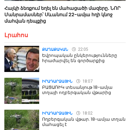
Հայկի ձեռքում եղել են մահացածի մազերը․ ՆՈՐ
Մանրամասներ՝ Սևանում 22-ամյա հղի կնոջ
մահվան դեպքից
Լրահոս
22:05
ՔԱՂԱՔԱԿԱՆ
Եվրոպական ընկերությունները
հրաժարվել են գործարքից
18:07
ԻՐԱԴԱՐՁԱՅԻՆ
ԲԱՑԱՌԻԿ տեսանյութ 18-ամյա
տղայի ողբերգական վթարից
18:02
ԻՐԱԴԱՐՁԱՅԻՆ
Ողբերգական վթար. 18-ամյա տղան
մահացել է