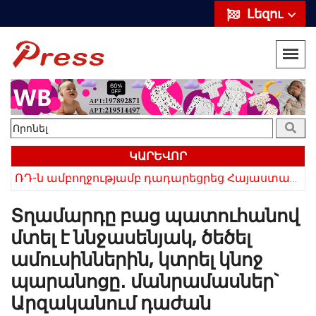
Լեզու
ԿԱՐԵՎՈՐ
ՌԴ-ն ամբողջությամբ դադարեցրեց Հայաստանից ծիրանի ներմուծումը
Տղամարդը բաց պատուհանով
մտել է ննջասենյակ, ծեծել
ամուսիններին, կտրել կնոջ
պարանոցը․ մանրամասներ`
Արզականում դաժան