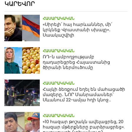
ԿԱՐԵՎՈՐ
ՀԱՍԱՐԱԿԱԿԱՆ
«Սիրելի՛ հայ հարևաններ, մի՛
կրկնեք Վրաստանի սխալը»․
Սաակաշվիլի
ՀԱՍԱՐԱԿԱԿԱՆ
ՌԴ-ն ամբողջությամբ
դադարեցրեց Հայաստանից
ծիրանի ներմուծումը
ՀԱՍԱՐԱԿԱԿԱՆ
Հայկի ձեռքում եղել են մահացածի
մազերը․ ՆՈՐ Մանրամասներ՝
Սևանում 22-ամյա հղի կնոջ
մահվան դեպքից
ՀԱՍԱՐԱԿԱԿԱՆ
«10 հազար թոշակն ավելացրեց, 20
հազար մթերքները բարձրացրեց».