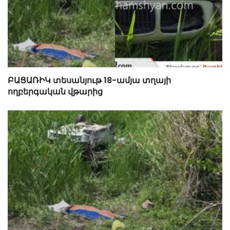
ԲԱՑԱՌԻԿ տեսանյութ 18-ամյա տղայի
ողբերգական վթարից