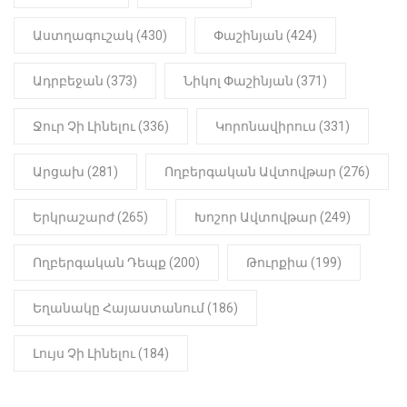
22:01
ԻՐԱԴԱՐՁԱՅԻՆ
Աստղագուշակ (430)
Փաշինյան (424)
«Նուբարաշեն» ՔԿՀ-ում
հայտնաբերվել է
Ադրբեջան (373)
Նիկոլ Փաշինյան (371)
մանկապղծության համար
դատապարտված տղամարդու
մարմինը
Ջուր Չի Լինելու (336)
Կորոնավիրուս (331)
Արցախ (281)
Ողբերգական Ավտովթար (276)
Երկրաշարժ (265)
Խոշոր Ավտովթար (249)
Ողբերգական Դեպք (200)
Թուրքիա (199)
Եղանակը Հայաստանում (186)
Լույս Չի Լինելու (184)