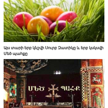
Այս տարի երբ կնշվի Սուրբ Զատիկը և երբ կսկսվի
Մեծ պահքը