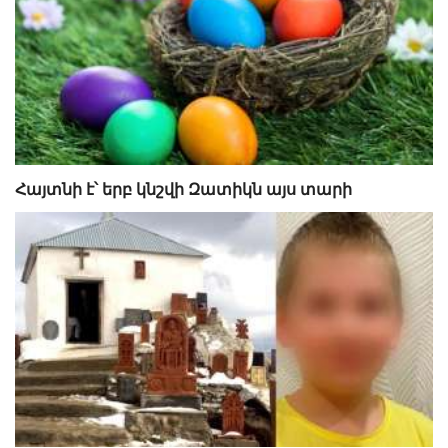
Հայտնի է՝ երբ կնշվի Զատիկն այս տարի