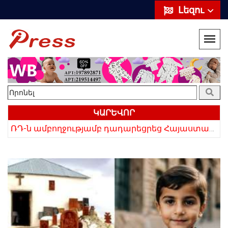
Լեզու
ԿԱՐԵՎՈՐ
«Սիրելի՛ հայ հարևաններ, մի՛ կրկնեք Վրաստանի սխալը»․ Սաակաշվիլի
ՌԴ-ն ամբողջությամբ դադարեցրեց Հայաստանից ծիրանի ներմուծումը