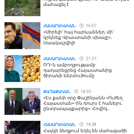
մահացել է
16:07
ՀԱՍԱՐԱԿԱԿԱՆ
«Սիրելի՛ հայ հարևաններ, մի՛
կրկնեք Վրաստանի սխալը»․
Սաակաշվիլի
21:37
ՀԱՍԱՐԱԿԱԿԱՆ
ՌԴ-ն ամբողջությամբ
դադարեցրեց Հայաստանից
ծիրանի ներմուծումը
18:33
ՔԱՂԱՔԱԿԱՆ
«Էս քանի օրը Փաշինյանն «Ուժեղ
Հայաստան»-ին դուրս է հանելու
ընտրապայքարից». Հովիկ
Աղազարյան
14:38
ՀԱՍԱՐԱԿԱԿԱՆ
Հայկի ձեռքում եղել են մահացածի