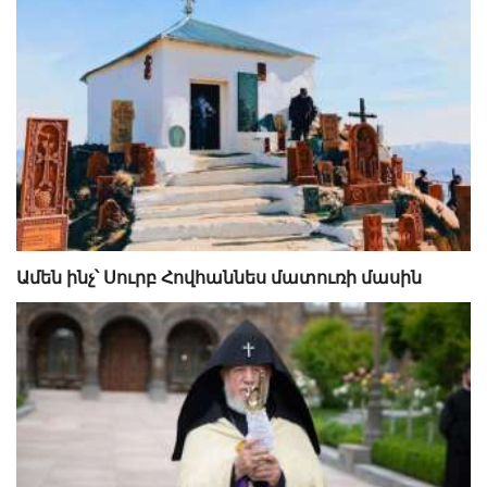
Ամեն ինչ՝ Սուրբ Հովհաննես մատուռի մասին