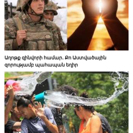
Աղոթք զինվորի համար․ Քո Աստվածային
զորությամբ պահապան եղիր