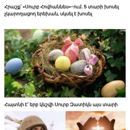
Հրաշք՝ «Սուրբ Հովհաննես»-ում․ 5 տարի խոսել
չկարողացող երեխան, սկսել է խոսել
Հայտնի է՝ երբ կնշվի Սուրբ Զատիկն այս տարի