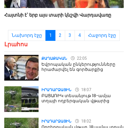
Հայտնի է՝ երբ այս տարի կնշվի Վարդավառը
Նախորդ էջը
1
2
3
4
Հաջորդ էջը
Լրահոս
22:05
ՔԱՂԱՔԱԿԱՆ
Եվրոպական ընկերությունները
հրաժարվել են գործարքից
18:07
ԻՐԱԴԱՐՁԱՅԻՆ
ԲԱՑԱՌԻԿ տեսանյութ 18-ամյա
տղայի ողբերգական վթարից
18:02
ԻՐԱԴԱՐՁԱՅԻՆ
Ողբերգական վթար. 18-ամյա տղան