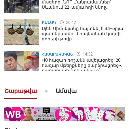
մազերը․ ՆՈՐ Մանրամասներ՝
Սևանում 22-ամյա հղի կնոջ
մահվան դեպքից
20:42
ԲԱՆԱԿ
Ալեն Սիմոնյանը հայտնել է 44-օրյա
պատերազմում հայկական կողմի
զոհերի թիվը
14:32
ՀԱՍԱՐԱԿԱԿԱՆ
«10 հազար թոշակն ավելացրեց, 20
հազար մթերքները բարձրացրեց».
քաղաքացի (տեսանյութ)
10:52
ՔԱՂԱՔԱԿԱՆ
Շաբաթվա
Ամսվա
«Լեզվիդ տալու փոխարեն
արտաբերիր այս երկու
նախադասությունը»․ Իշխան
Սաղաթելյան (տեսանյութ)