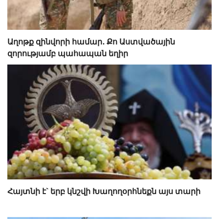
Աղոթք զինվորի համար․ Քո Աստվածային
զորությամբ պահապան եղիր
Հայտնի է` երբ կնշվի Խաղողօրհնեքն այս տարի