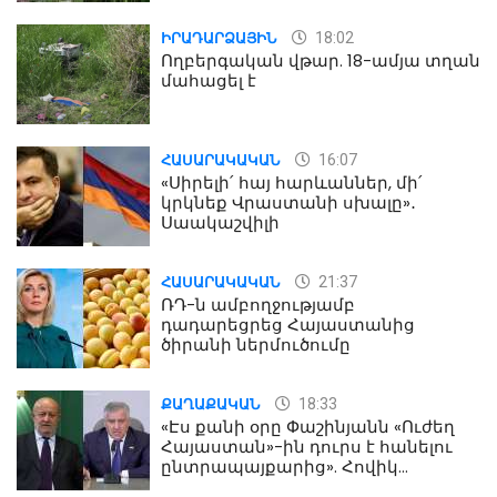
18:02
ԻՐԱԴԱՐՁԱՅԻՆ
Ողբերգական վթար. 18-ամյա տղան
մահացել է
16:07
ՀԱՍԱՐԱԿԱԿԱՆ
«Սիրելի՛ հայ հարևաններ, մի՛
կրկնեք Վրաստանի սխալը»․
Սաակաշվիլի
21:37
ՀԱՍԱՐԱԿԱԿԱՆ
ՌԴ-ն ամբողջությամբ
դադարեցրեց Հայաստանից
ծիրանի ներմուծումը
18:33
ՔԱՂԱՔԱԿԱՆ
«Էս քանի օրը Փաշինյանն «Ուժեղ
Հայաստան»-ին դուրս է հանելու
ընտրապայքարից». Հովիկ
Աղազարյան