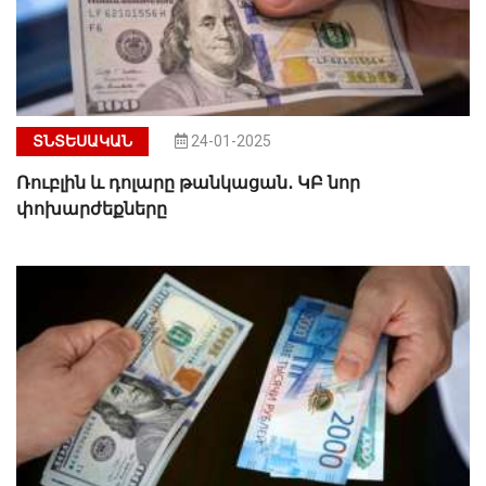
ՏՆՏԵՍԱԿԱՆ
24-01-2025
Ռուբլին և դոլարը թանկացան․ ԿԲ նոր
փոխարժեքները