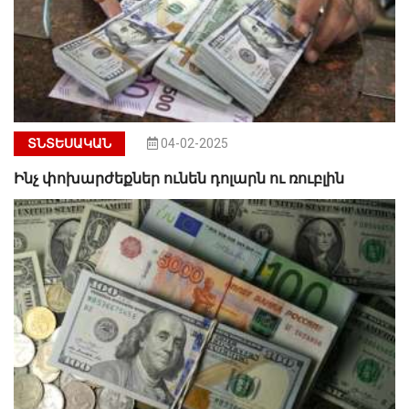
ՏՆՏԵՍԱԿԱՆ
04-02-2025
Ինչ փոխարժեքներ ունեն դոլարն ու ռուբլին