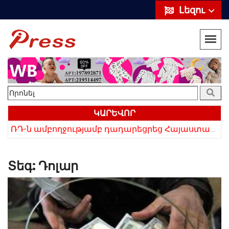
Լեզու
ԿԱՐԵՎՈՐ
«Սիրելի՛ հայ հարևաններ, մի՛ կրկնեք Վրաստանի սխալը»․ Սաակաշվիլի
ՌԴ-ն ամբողջությամբ դադարեցրեց Հայաստանից ծիրանի ներմուծումը
Տեգ:
Դոլար