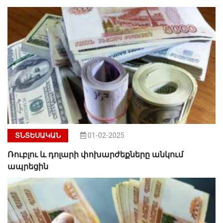
ՏՆՏԵՍԱԿԱՆ
01-02-2025
Ռուբլու և դոլարի փոխարժեքները անկում
ապրեցին