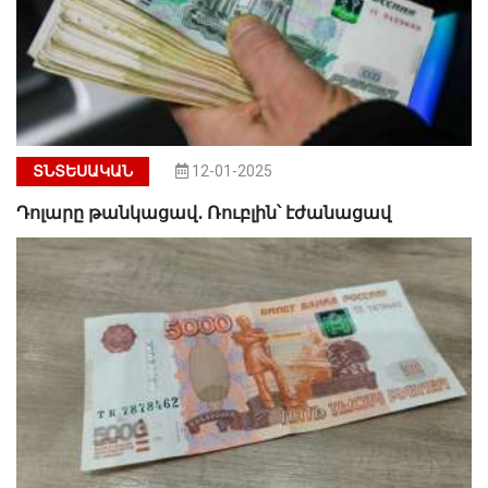
ՏՆՏԵՍԱԿԱՆ
12-01-2025
Դոլարը թանկացավ․ Ռուբլին՝ էժանացավ