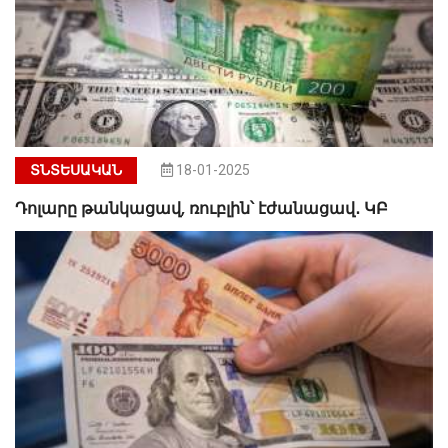
ՏՆՏԵՍԱԿԱՆ
18-01-2025
Դոլարը թանկացավ, ռուբլին՝ էժանացավ․ ԿԲ