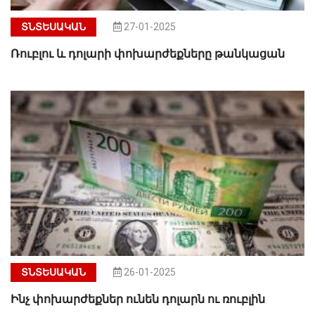
ՏՆՏԵՍԱԿԱՆ
27-01-2025
Ռուբլու և դոլարի փոխարժեքները թանկացան
ՏՆՏԵՍԱԿԱՆ
26-01-2025
Ինչ փոխարժեքներ ունեն դոլարն ու ռուբլին