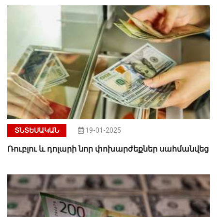
ՏՆՏԵՍԱԿԱՆ
19-01-2025
Ռուբլու և դոլարի նոր փոխարժեքներ սահմանվեց