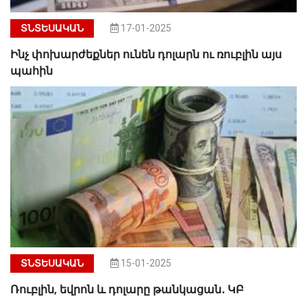
ՏՆՏԵՍԱԿԱՆ
17-01-2025
Ինչ փոխարժեքներ ունեն դոլարն ու ռուբլին այս
պահին
ՏՆՏԵՍԱԿԱՆ
15-01-2025
Ռուբլին, եվրոն և դոլարը թանկացան․ ԿԲ