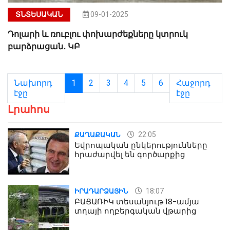
ՏՆՏԵՍԱԿԱՆ
09-01-2025
Դոլարի և ռուբլու փոխարժեքները կտրուկ
բարձրացան․ ԿԲ
Նախորդ
1
2
3
4
5
6
Հաջորդ
էջը
էջը
Լրահոս
22:05
ՔԱՂԱՔԱԿԱՆ
Եվրոպական ընկերությունները
հրաժարվել են գործարքից
18:07
ԻՐԱԴԱՐՁԱՅԻՆ
ԲԱՑԱՌԻԿ տեսանյութ 18-ամյա
տղայի ողբերգական վթարից