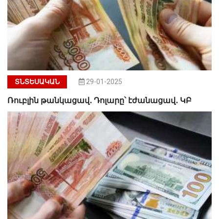
ՏՆՏԵՍԱԿԱՆ
29-01-2025
Ռուբլին թանկացավ․ Դոլարը՝ էժանացավ․ ԿԲ