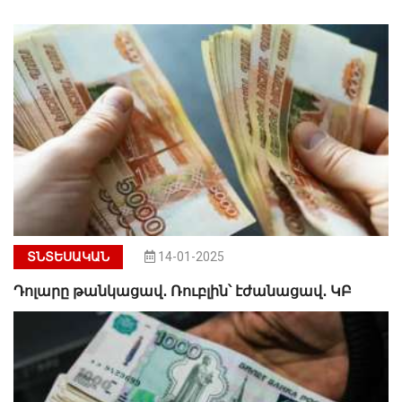
ՏՆՏԵՍԱԿԱՆ
14-01-2025
Դոլարը թանկացավ․ Ռուբլին՝ էժանացավ․ ԿԲ