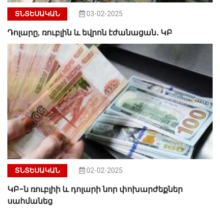
ՏՆՏԵՍԱԿԱՆ
03-02-2025
Դոլարը, ռուբլին և եվրոն էժանացան․ ԿԲ
ՏՆՏԵՍԱԿԱՆ
02-02-2025
ԿԲ-ն ռուբլիի և դոլարի նոր փոխարժեքներ
սահմանեց