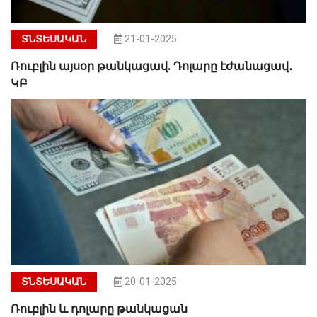
ՏՆՏԵՍԱԿԱՆ
21-01-2025
Ռուբլին այսօր թանկացավ. Դոլարը էժանացավ․
ԿԲ
ՏՆՏԵՍԱԿԱՆ
20-01-2025
Ռուբլին և դոլարը թանկացան