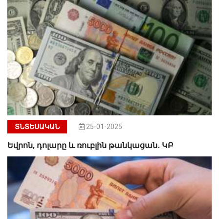
ՏՆՏԵՍԱԿԱՆ
25-01-2025
Եվրոն, դոլարը և ռուբլին թանկացան․ ԿԲ