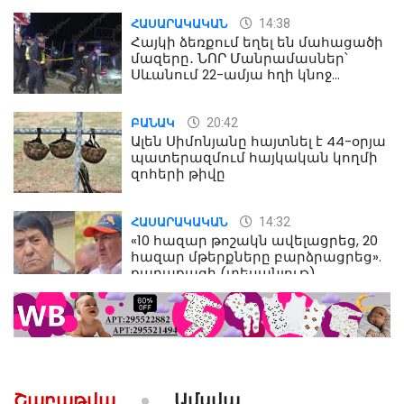
14:38
ՀԱՍԱՐԱԿԱԿԱՆ
Հայկի ձեռքում եղել են մահացածի
մազերը․ ՆՈՐ Մանրամասներ՝
Սևանում 22-ամյա հղի կնոջ
մահվան դեպքից
20:42
ԲԱՆԱԿ
Ալեն Սիմոնյանը հայտնել է 44-օրյա
պատերազմում հայկական կողմի
զոհերի թիվը
14:32
ՀԱՍԱՐԱԿԱԿԱՆ
«10 հազար թոշակն ավելացրեց, 20
հազար մթերքները բարձրացրեց».
քաղաքացի (տեսանյութ)
10:52
ՔԱՂԱՔԱԿԱՆ
«Լեզվիդ տալու փոխարեն
արտաբերիր այս երկու
նախադասությունը»․ Իշխան
Սաղաթելյան (տեսանյութ)
Շաբաթվա
Ամսվա