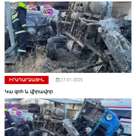
ԻՐԱԴԱՐՁԱՅԻՆ
27-01-2025
Կա զոհ և վիրավոր