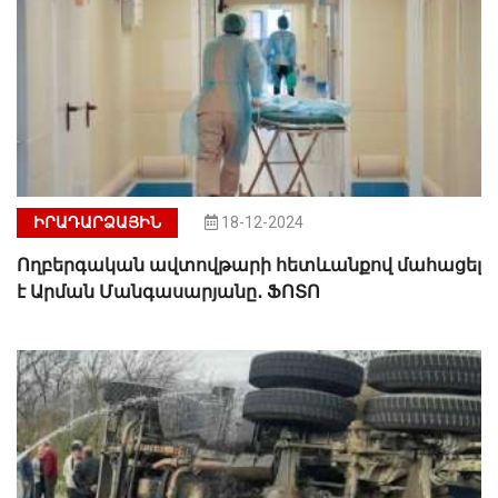
ԻՐԱԴԱՐՁԱՅԻՆ
18-12-2024
Ողբերգական ավտովթարի հետևանքով մահացել
է Արման Մանգասարյանը․ ՖՈՏՈ