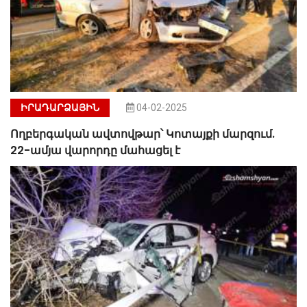
ԻՐԱԴԱՐՁԱՅԻՆ
04-02-2025
Ողբերգական ավտովթար՝ Կոտայքի մարզում.
22-ամյա վարորդը մահացել է