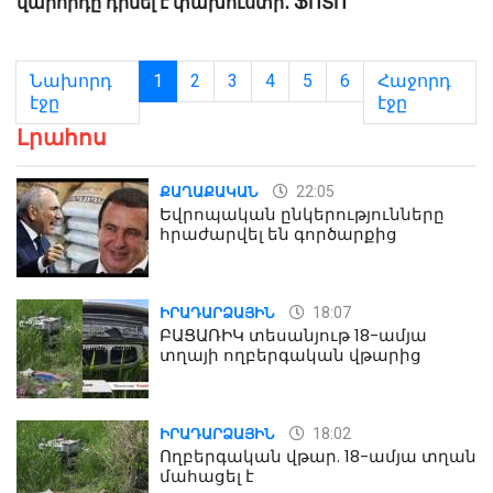
վարորդը դիմել է փախուստի․ ՖՈՏՈ
Նախորդ
1
2
3
4
5
6
Հաջորդ
էջը
էջը
Լրահոս
22:05
ՔԱՂԱՔԱԿԱՆ
Եվրոպական ընկերությունները
հրաժարվել են գործարքից
18:07
ԻՐԱԴԱՐՁԱՅԻՆ
ԲԱՑԱՌԻԿ տեսանյութ 18-ամյա
տղայի ողբերգական վթարից
18:02
ԻՐԱԴԱՐՁԱՅԻՆ
Ողբերգական վթար. 18-ամյա տղան
մահացել է