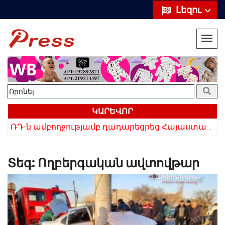
Լեզու
ԿԱՐԵՎՈՐ
«Սիրելի՛ հայ հարևաններ, մի՛ կրկնեք Վրաստանի սխալը»․ Սաակաշվիլի
ՌԴ-ն ամբողջությամբ դադարեցրեց Հայաստանից ծիրանի ներմուծումը
Տեգ:
Ողբերգական ավտովթար