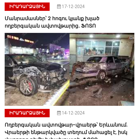
ԻՐԱԴԱՐՁԱՅԻՆ
17-12-2024
Մանրամասներ՝ 2 հոգու կյանք խլած
ողբերգական ավտովթարից․ ՖՈՏՈ
ԻՐԱԴԱՐՁԱՅԻՆ
14-12-2024
Ողբերգական ավտովթար-վրաերթ՝ Երևանում.
Վրաերթի ենթարկվածը տեղում մահացել է, իսկ