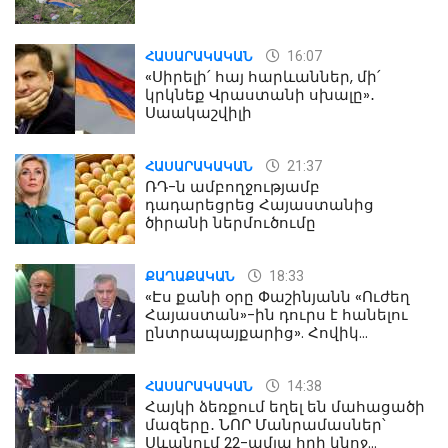
16:07
ՀԱՍԱՐԱԿԱԿԱՆ
«Սիրելի՛ հայ հարևաններ, մի՛
կրկնեք Վրաստանի սխալը»․
Սաակաշվիլի
21:37
ՀԱՍԱՐԱԿԱԿԱՆ
ՌԴ-ն ամբողջությամբ
դադարեցրեց Հայաստանից
ծիրանի ներմուծումը
18:33
ՔԱՂԱՔԱԿԱՆ
«Էս քանի օրը Փաշինյանն «Ուժեղ
Հայաստան»-ին դուրս է հանելու
ընտրապայքարից». Հովիկ
Աղազարյան
14:38
ՀԱՍԱՐԱԿԱԿԱՆ
Հայկի ձեռքում եղել են մահացածի
մազերը․ ՆՈՐ Մանրամասներ՝
Սևանում 22-ամյա հղի կնոջ