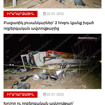
ԻՐԱԴԱՐՁԱՅԻՆ
22-01-2025
Բացառիկ լուսանկարներ՝ 2 հոգու կյանք խլած
ողբերգական ավտովթարից
ԻՐԱԴԱՐՁԱՅԻՆ
22-01-2025
Խոշոր ու ողբերգական ավտովթար՝