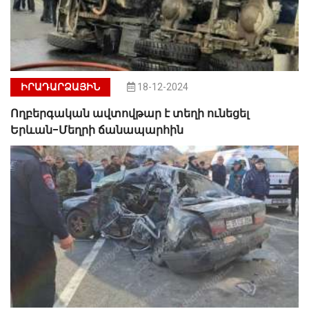
ԻՐԱԴԱՐՁԱՅԻՆ
18-12-2024
Ողբերգական ավտովթար է տեղի ունեցել
Երևան-Մեղրի ճանապարհին