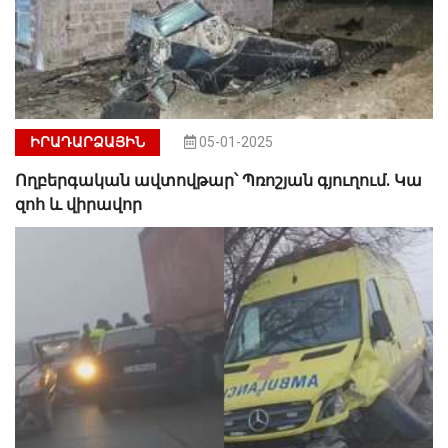
ԻՐԱԴԱՐՁԱՅԻՆ
05-01-2025
Ողբերգական ավտովթար՝ Պռոշյան գյուղում. Կա
զոհ և վիրավոր