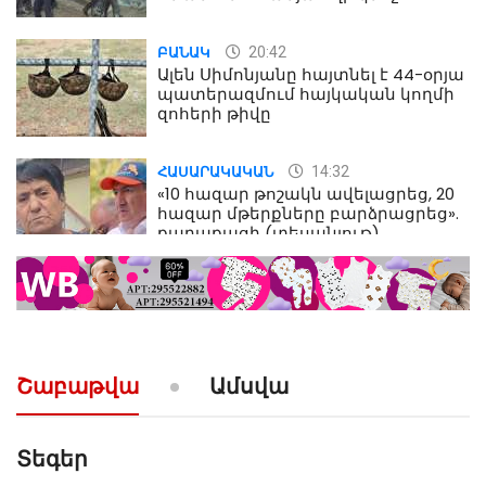
մահվան դեպքից
20:42
ԲԱՆԱԿ
Ալեն Սիմոնյանը հայտնել է 44-օրյա
պատերազմում հայկական կողմի
զոհերի թիվը
14:32
ՀԱՍԱՐԱԿԱԿԱՆ
«10 հազար թոշակն ավելացրեց, 20
հազար մթերքները բարձրացրեց».
քաղաքացի (տեսանյութ)
10:52
ՔԱՂԱՔԱԿԱՆ
«Լեզվիդ տալու փոխարեն
արտաբերիր այս երկու
նախադասությունը»․ Իշխան
Սաղաթելյան (տեսանյութ)
Շաբաթվա
Ամսվա
Տեգեր