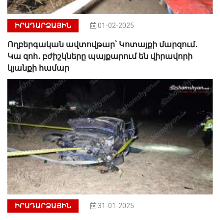
ԻՐԱԴԱՐՁԱՅԻՆ
01-02-2025
Ողբերգական ավտովթար՝ Կոտայքի մարզում․
Կա զոհ․ բժիշկները պայքարում են վիրավորի
կյանքի համար
ԻՐԱԴԱՐՁԱՅԻՆ
31-01-2025