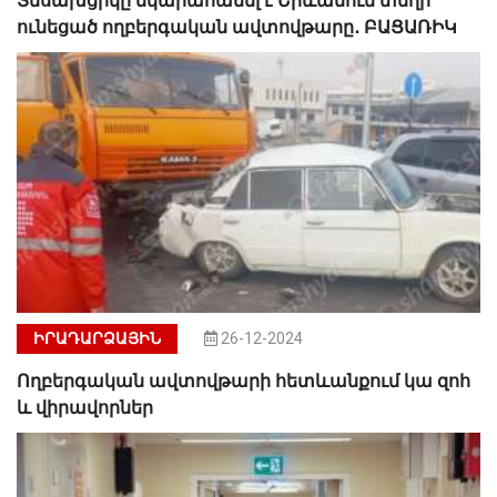
Տեսախցիկը նկարահանել է Երևանում տեղի
ունեցած ողբերգական ավտովթարը․ ԲԱՑԱՌԻԿ
ԻՐԱԴԱՐՁԱՅԻՆ
26-12-2024
Ողբերգական ավտովթարի հետևանքում կա զոհ
և վիրավորներ