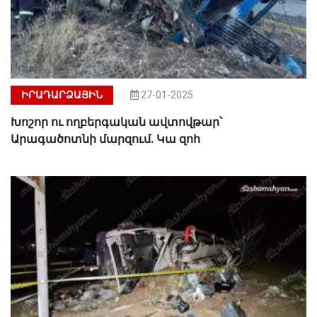
ԻՐԱԴԱՐՁԱՅԻՆ
27-01-2025
Խոշոր ու ողբերգական ավտովթար՝
Արագածոտնի մարզում. Կա զոհ