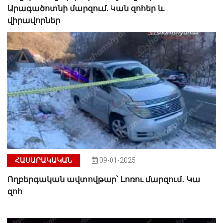
Արագածոտնի մարզում. Կան զոհեր և
վիրավորներ
ՀԱՍԱՐԱԿԱԿԱՆ
09-01-2025
Ողբերգական ավտովթար՝ Լոռու մարզում․ Կա
զոհ