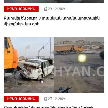
ԻՐԱԴԱՐՁԱՅԻՆ
29-12-2024
Բախվել են շուրջ 3 տասնյակ տրանսպորտային
միջոցներ․ կա զոհ
ԻՐԱԴԱՐՁԱՅԻՆ
27-12-2024