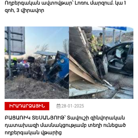
Ողբերգական ավտովթար՝ Լոռու մարզում. կա 1
զոհ, 3 վիրավոր
ԻՐԱԴԱՐՁԱՅԻՆ
28-01-2025
ԲԱՑԱՌԻԿ ՏԵՍԱՆՅՈՒԹ՝ Տավուշի զինվորական
դատախազի մասնակցությամբ տեղի ունեցած
ողբերգական վթարից