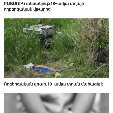
ԲԱՑԱՌԻԿ տեսանյութ 18-ամյա տղայի
ողբերգական վթարից
Ողբերգական վթար. 18-ամյա տղան մահացել է