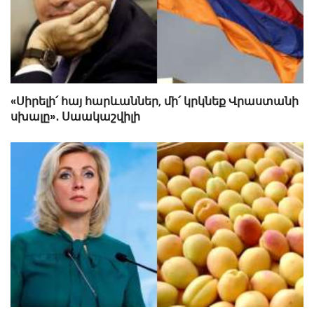
«Սիրելի՛ հայ հարևաններ, մի՛ կրկնեք Վրաստանի
սխալը»․ Սաակաշվիլի