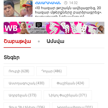
14:32
ՀԱՍԱՐԱԿԱԿԱՆ
«10 հազար թոշակն ավելացրեց, 20
հազար մթերքները բարձրացրեց».
քաղաքացի (տեսանյութ)
10:52
ՔԱՂԱՔԱԿԱՆ
«Լեզվիդ տալու փոխարեն
արտաբերիր այս երկու
Շաբաթվա
Ամսվա
նախադասությունը»․ Իշխան
Սաղաթելյան (տեսանյութ)
Տեգեր
10:41
ՔԱՂԱՔԱԿԱՆ
«Կալուգացի Սամո՛, դու
օտարերկրյա անուղեղ լրտես ես».
Նիկոլ Փաշինյան
Ռուբլի (628)
Դոլար (486)
22:01
ԻՐԱԴԱՐՁԱՅԻՆ
Աստղագուշակ (430)
Փաշինյան (424)
«Նուբարաշեն» ՔԿՀ-ում
հայտնաբերվել է
Ադրբեջան (373)
Նիկոլ Փաշինյան (371)
մանկապղծության համար
դատապարտված տղամարդու
մարմինը
Ջուր Չի Լինելու (336)
Կորոնավիրուս (331)