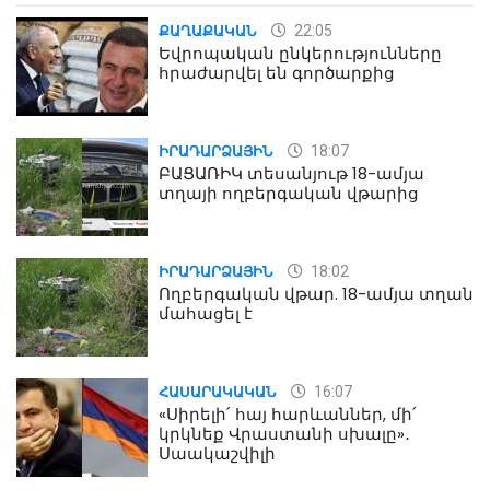
22:05
ՔԱՂԱՔԱԿԱՆ
Եվրոպական ընկերությունները
հրաժարվել են գործարքից
18:07
ԻՐԱԴԱՐՁԱՅԻՆ
ԲԱՑԱՌԻԿ տեսանյութ 18-ամյա
տղայի ողբերգական վթարից
18:02
ԻՐԱԴԱՐՁԱՅԻՆ
Ողբերգական վթար. 18-ամյա տղան
մահացել է
16:07
ՀԱՍԱՐԱԿԱԿԱՆ
«Սիրելի՛ հայ հարևաններ, մի՛
կրկնեք Վրաստանի սխալը»․
Սաակաշվիլի