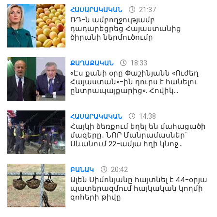
21:37
ՀԱՍԱՐԱԿԱԿԱՆ
ՌԴ-ն ամբողջությամբ
դադարեցրեց Հայաստանից
ծիրանի ներմուծումը
18:33
ՔԱՂԱՔԱԿԱՆ
«Էս քանի օրը Փաշինյանն «Ուժեղ
Հայաստան»-ին դուրս է հանելու
ընտրապայքարից». Հովիկ
Աղազարյան
14:38
ՀԱՍԱՐԱԿԱԿԱՆ
Հայկի ձեռքում եղել են մահացածի
մազերը․ ՆՈՐ Մանրամասներ՝
Սևանում 22-ամյա հղի կնոջ
մահվան դեպքից
20:42
ԲԱՆԱԿ
Ալեն Սիմոնյանը հայտնել է 44-օրյա
պատերազմում հայկական կողմի
զոհերի թիվը