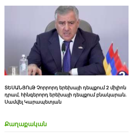
«Ալեն Սիմոնյանը կարծում է, որ ես հետևից
կգրկեմ նրան, բայց ես սիրում եմ գրկել կանանց»․
Ռուբեն Հայրապետյան
Քաղաքական