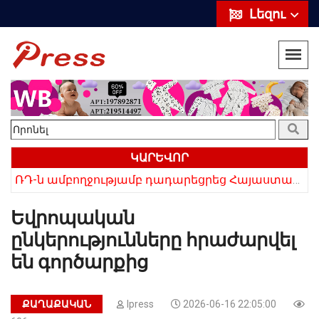
Լեզու
ԿԱՐԵՎՈՐ
ՌԴ-ն ամբողջությամբ դադարեցրեց Հայաստանից ծիրանի ներմուծումը
Հայկի ձեռքում եղել են մահացածի մազերը․ ՆՈՐ Մանրամասներ՝ Սևանում 22-ամյա հղի կնոջ մահվան դեպքից
Եվրոպական
ընկերությունները հրաժարվել
են գործարքից
ՔԱՂԱՔԱԿԱՆ
Ipress
2026-06-16 22:05:00