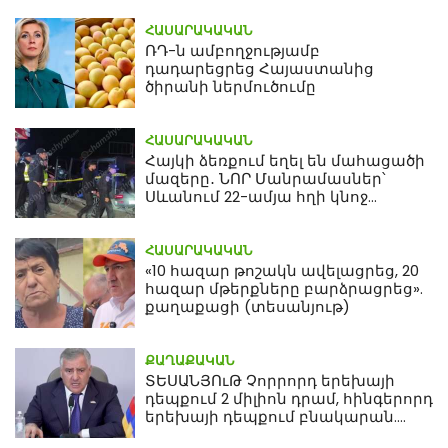
ՀԱՍԱՐԱԿԱԿԱՆ
ՌԴ-ն ամբողջությամբ
դադարեցրեց Հայաստանից
ծիրանի ներմուծումը
ՀԱՍԱՐԱԿԱԿԱՆ
Հայկի ձեռքում եղել են մահացածի
մազերը․ ՆՈՐ Մանրամասներ՝
Սևանում 22-ամյա հղի կնոջ
մահվան դեպքից
ՀԱՍԱՐԱԿԱԿԱՆ
«10 հազար թոշակն ավելացրեց, 20
հազար մթերքները բարձրացրեց».
քաղաքացի (տեսանյութ)
ՔԱՂԱՔԱԿԱՆ
ՏԵՍԱՆՅՈւԹ Չորրորդ երեխայի
դեպքում 2 միլիոն դրամ, հինգերորդ
երեխայի դեպքում բնակարան.
Սամվել Կարապետյան