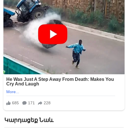
Կարդացեք Նաև