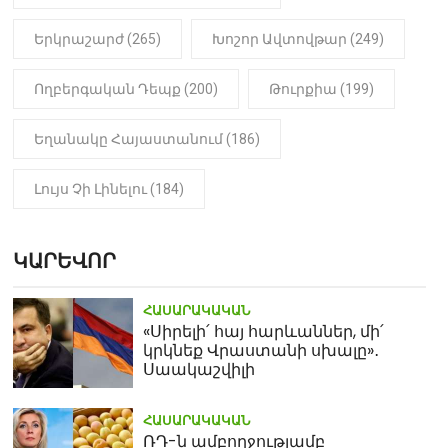
Երկրաշարժ (265)
Խոշոր Ավտովթար (249)
Ողբերգական Դեպք (200)
Թուրքիա (199)
Եղանակը Հայաստանում (186)
Լույս Չի Լինելու (184)
ԿԱՐԵՎՈՐ
ՀԱՍԱՐԱԿԱԿԱՆ
«Սիրելի՛ հայ հարևաններ, մի՛
կրկնեք Վրաստանի սխալը»․
Սաակաշվիլի
ՀԱՍԱՐԱԿԱԿԱՆ
ՌԴ-ն ամբողջությամբ