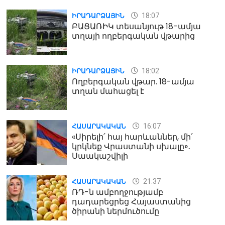
18:07
ԻՐԱԴԱՐՁԱՅԻՆ
ԲԱՑԱՌԻԿ տեսանյութ 18-ամյա
տղայի ողբերգական վթարից
18:02
ԻՐԱԴԱՐՁԱՅԻՆ
Ողբերգական վթար. 18-ամյա
տղան մահացել է
16:07
ՀԱՍԱՐԱԿԱԿԱՆ
«Սիրելի՛ հայ հարևաններ, մի՛
կրկնեք Վրաստանի սխալը»․
Սաակաշվիլի
21:37
ՀԱՍԱՐԱԿԱԿԱՆ
ՌԴ-ն ամբողջությամբ
դադարեցրեց Հայաստանից
ծիրանի ներմուծումը