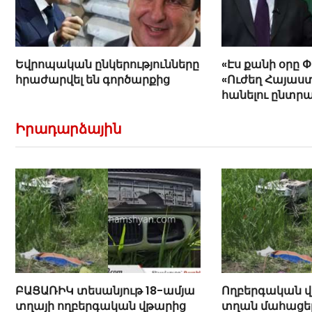
Եվրոպական ընկերությունները
«Էս քանի օրը 
հրաժարվել են գործարքից
«Ուժեղ Հայաստ
հանելու ընտր
Հովիկ Աղազար
Իրադարձային
ԲԱՑԱՌԻԿ տեսանյութ 18-ամյա
Ողբերգական վ
տղայի ողբերգական վթարից
տղան մահացել