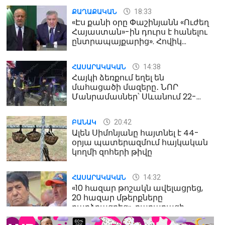
18:33
ՔԱՂԱՔԱԿԱՆ
«Էս քանի օրը Փաշինյանն «Ուժեղ
Հայաստան»-ին դուրս է հանելու
ընտրապայքարից». Հովիկ
Աղազարյան
14:38
ՀԱՍԱՐԱԿԱԿԱՆ
Հայկի ձեռքում եղել են
մահացածի մազերը․ ՆՈՐ
Մանրամասներ՝ Սևանում 22-
ամյա հղի կնոջ մահվան դեպքից
20:42
ԲԱՆԱԿ
Ալեն Սիմոնյանը հայտնել է 44-
օրյա պատերազմում հայկական
կողմի զոհերի թիվը
14:32
ՀԱՍԱՐԱԿԱԿԱՆ
«10 հազար թոշակն ավելացրեց,
20 հազար մթերքները
բարձրացրեց». քաղաքացի
(տեսանյութ)