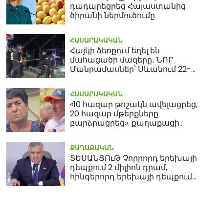
դադարեցրեց Հայաստանից
ծիրանի ներմուծումը
ՀԱՍԱՐԱԿԱԿԱՆ
Հայկի ձեռքում եղել են
մահացածի մազերը․ ՆՈՐ
Մանրամասներ՝ Սևանում 22-
ամյա հղի կնոջ մահվան դեպքից
ՀԱՍԱՐԱԿԱԿԱՆ
«10 հազար թոշակն ավելացրեց,
20 հազար մթերքները
բարձրացրեց». քաղաքացի
(տեսանյութ)
ՔԱՂԱՔԱԿԱՆ
ՏԵՍԱՆՅՈւԹ Չորրորդ երեխայի
դեպքում 2 միլիոն դրամ,
հինգերորդ երեխայի դեպքում
բնակարան. Սամվել
Կարապետյան