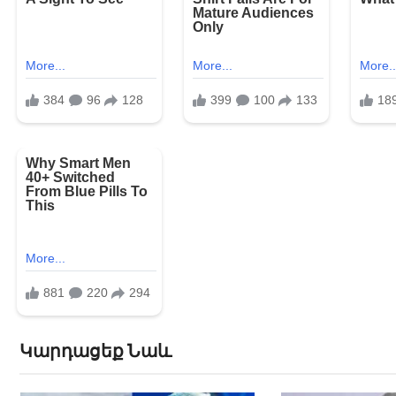
Կարդացեք Նաև