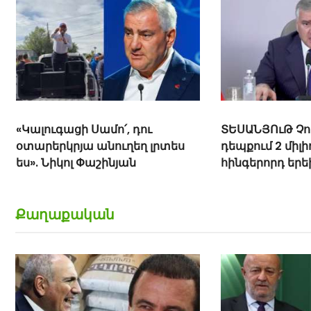
«Կալուգացի Սամո՛, դու
ՏԵՍԱՆՅՈւԹ Չո
օտարերկրյա անուղեղ լրտես
դեպքում 2 միլի
ես». Նիկոլ Փաշինյան
հինգերորդ եր
բնակարան. Սա
Կարապետյան
Քաղաքական