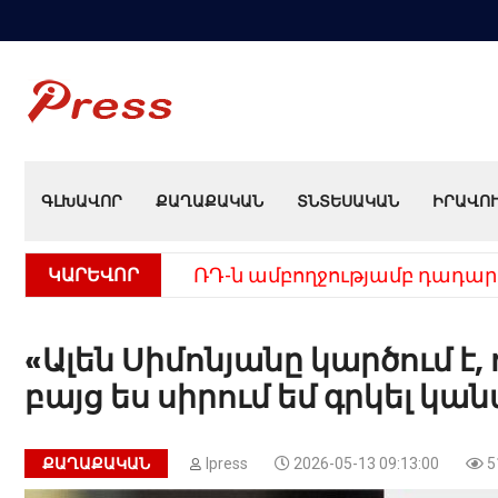
ԳԼԽԱՎՈՐ
ՔԱՂԱՔԱԿԱՆ
ՏՆՏԵՍԱԿԱՆ
ԻՐԱՎՈ
ԿԱՐԵՎՈՐ
ՌԴ-ն ամբողջությամբ դադար
«Ալեն Սիմոնյանը կարծում է,
բայց ես սիրում եմ գրկել կ
ՔԱՂԱՔԱԿԱՆ
Ipress
2026-05-13 09:13:00
5