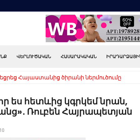
ՒՆՔ
ՎԵՐԼՈՒԾԱԿԱՆ
ՀԱՍԱՐԱԿԱԿԱՆ
ԻՐԱԴԱՐՁԱՅԻ
եցրեց Հայաստանից ծիրանի ներմուծումը
 որ ես հետևից կգրկեմ նրան,
անանց»․ Ռուբեն Հայրապետյան
10