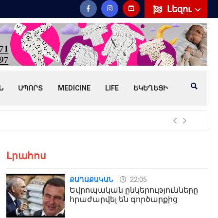
Լեզու
Ն
ՍՊՈՐՏ
MEDICINE
LIFE
ԵԿԵՂԵՑԻ
Հայ
Լրահոս
22:05
ՔԱՂԱՔԱԿԱՆ
Եվրոպական ընկերությունները
հրաժարվել են գործարքից