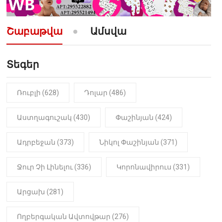
10:52
ՔԱՂԱՔԱԿԱՆ
«Լեզվիդ տալու փոխարեն
արտաբերիր այս երկու
Շաբաթվա
Ամսվա
նախադասությունը»․ Իշխան
Սաղաթելյան (տեսանյութ)
Տեգեր
10:41
ՔԱՂԱՔԱԿԱՆ
«Կալուգացի Սամո՛, դու
օտարերկրյա անուղեղ լրտես ես».
Նիկոլ Փաշինյան
Ռուբլի (628)
Դոլար (486)
22:01
ԻՐԱԴԱՐՁԱՅԻՆ
Աստղագուշակ (430)
Փաշինյան (424)
«Նուբարաշեն» ՔԿՀ-ում
հայտնաբերվել է
Ադրբեջան (373)
Նիկոլ Փաշինյան (371)
մանկապղծության համար
դատապարտված տղամարդու
մարմինը
Ջուր Չի Լինելու (336)
Կորոնավիրուս (331)
Արցախ (281)
Ողբերգական Ավտովթար (276)