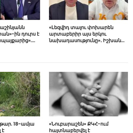
Փաշինյանն
«Լեզվիդ տալու փոխարեն
ան»-ին դուրս է
արտաբերիր այս երկու
ապայքարից».
նախադասությունը»․ Իշխան
յան
Սաղաթելյան (տեսանյութ)
թար. 18-ամյա
«Նուբարաշեն» ՔԿՀ-ում
 է
հայտնաբերվել է