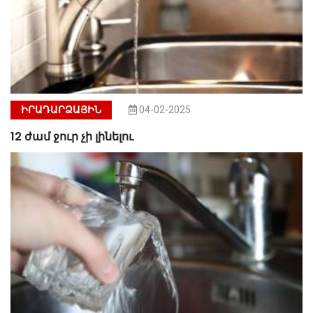
ԻՐԱԴԱՐՁԱՅԻՆ
04-02-2025
12 ժամ ջուր չի լինելու