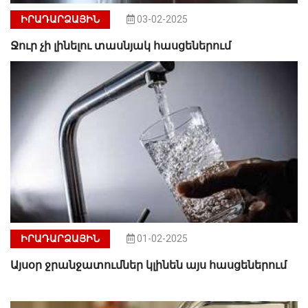
ԻՐԱԴԱՐՁԱՅԻՆ
03-02-2025
Ջուր չի լինելու տասնյակ հասցեներում
ԻՐԱԴԱՐՁԱՅԻՆ
01-02-2025
Այսօր ջրանջատումներ կլինեն այս հասցեներում