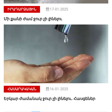
ԻՐԱԴԱՐՁԱՅԻՆ
17-01-2025
Մի քանի ժամ ջուր չի լինելու
ՀԱՍԱՐԱԿԱԿԱՆ
16-01-2025
Երկար ժամանակ ջուր չի լինելու․ Հասցեներ