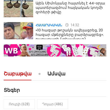
Ալեն Սիմոնյանը հայտնել է 44-օրյա
պատերազմում հայկական կողմի
զոհերի թիվը
14:32
ՀԱՍԱՐԱԿԱԿԱՆ
«10 հազար թոշակն ավելացրեց, 20
հազար մթերքները բարձրացրեց».
քաղաքացի (տեսանյութ)
10:52
ՔԱՂԱՔԱԿԱՆ
«Լեզվիդ տալու փոխարեն
արտաբերիր այս երկու
նախադասությունը»․ Իշխան
Սաղաթելյան (տեսանյութ)
Շաբաթվա
Ամսվա
Տեգեր
Ռուբլի (628)
Դոլար (486)