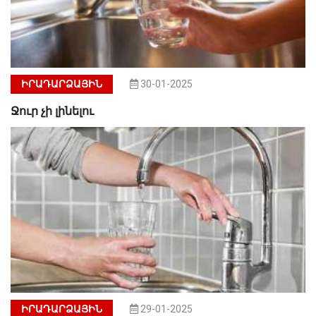
ԻՐԱԴԱՐՁԱՅԻՆ
30-01-2025
Ջուր չի լինելու
ԻՐԱԴԱՐՁԱՅԻՆ
29-01-2025