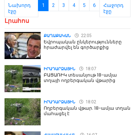
Նախորդ
1
2
3
4
5
6
Հաջորդ
էջը
էջը
Լրահոս
22:05
ՔԱՂԱՔԱԿԱՆ
Եվրոպական ընկերությունները
հրաժարվել են գործարքից
18:07
ԻՐԱԴԱՐՁԱՅԻՆ
ԲԱՑԱՌԻԿ տեսանյութ 18-ամյա
տղայի ողբերգական վթարից
18:02
ԻՐԱԴԱՐՁԱՅԻՆ
Ողբերգական վթար. 18-ամյա տղան
մահացել է
16:07