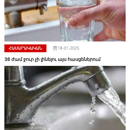
ՀԱՍԱՐԱԿԱԿԱՆ
18-01-2025
36 ժամ ջուր չի լինելու այս հասցեներում