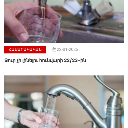
ՀԱՍԱՐԱԿԱԿԱՆ
22-01-2025
Ջուր չի լինելու հունվարի 22/23-ին