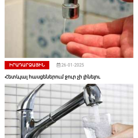
ԻՐԱԴԱՐՁԱՅԻՆ
26-01-2025
Հետևյալ հասցեներում ջուր չի լինելու