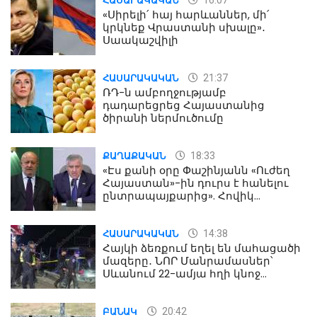
ՀԱՍԱՐԱԿԱԿԱՆ
«Սիրելի՛ հայ հարևաններ, մի՛
կրկնեք Վրաստանի սխալը»․
Սաակաշվիլի
21:37
ՀԱՍԱՐԱԿԱԿԱՆ
ՌԴ-ն ամբողջությամբ
դադարեցրեց Հայաստանից
ծիրանի ներմուծումը
18:33
ՔԱՂԱՔԱԿԱՆ
«Էս քանի օրը Փաշինյանն «Ուժեղ
Հայաստան»-ին դուրս է հանելու
ընտրապայքարից». Հովիկ
Աղազարյան
14:38
ՀԱՍԱՐԱԿԱԿԱՆ
Հայկի ձեռքում եղել են մահացածի
մազերը․ ՆՈՐ Մանրամասներ՝
Սևանում 22-ամյա հղի կնոջ
մահվան դեպքից
20:42
ԲԱՆԱԿ