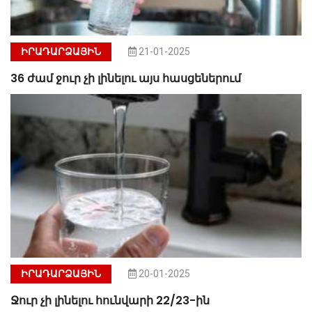
ԻՐԱԴԱՐՁԱՅԻՆ
21-01-2025
36 ժամ ջուր չի լինելու այս հասցեներում
ԻՐԱԴԱՐՁԱՅԻՆ
20-01-2025
Ջուր չի լինելու հունվարի 22/23-ին