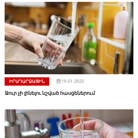
ԻՐԱԴԱՐՁԱՅԻՆ
19-01-2025
Ջուր չի լինելու նշված հասցեներում