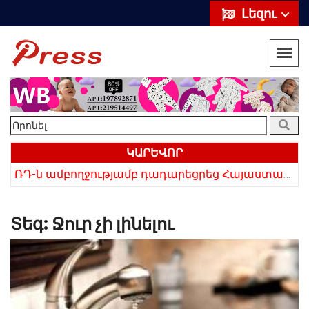
Լեզու
ԿԱՐԵՎՈՐ
«Սիրելի՛ հայ հարևաններ, մի՛ կրկնեք Վրաստանի սխալը»․ Սաակաշվիլի
ՌԴ-ն ամբողջությամբ դադարեցրեց Հայաստանից ծիրանի ներմուծումը
Տեգ:
Ջուր չի լինելու