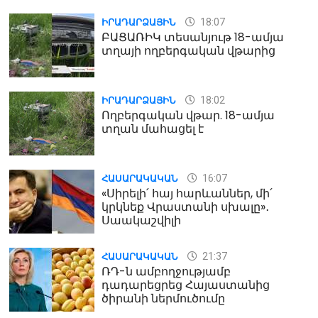
18:07
ԻՐԱԴԱՐՁԱՅԻՆ
ԲԱՑԱՌԻԿ տեսանյութ 18-ամյա
տղայի ողբերգական վթարից
18:02
ԻՐԱԴԱՐՁԱՅԻՆ
Ողբերգական վթար. 18-ամյա
տղան մահացել է
16:07
ՀԱՍԱՐԱԿԱԿԱՆ
«Սիրելի՛ հայ հարևաններ, մի՛
կրկնեք Վրաստանի սխալը»․
Սաակաշվիլի
21:37
ՀԱՍԱՐԱԿԱԿԱՆ
ՌԴ-ն ամբողջությամբ
դադարեցրեց Հայաստանից
ծիրանի ներմուծումը