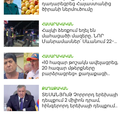
դադարեցրեց Հայաստանից
ծիրանի ներմուծումը
ՀԱՍԱՐԱԿԱԿԱՆ
Հայկի ձեռքում եղել են
մահացածի մազերը․ ՆՈՐ
Մանրամասներ՝ Սևանում 22-
ամյա հղի կնոջ մահվան դեպքից
ՀԱՍԱՐԱԿԱԿԱՆ
«10 հազար թոշակն ավելացրեց,
20 հազար մթերքները
բարձրացրեց». քաղաքացի
(տեսանյութ)
ՔԱՂԱՔԱԿԱՆ
ՏԵՍԱՆՅՈւԹ Չորրորդ երեխայի
դեպքում 2 միլիոն դրամ,
հինգերորդ երեխայի դեպքում
բնակարան. Սամվել
Կարապետյան