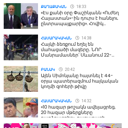
18:33
ՔԱՂԱՔԱԿԱՆ
«Էս քանի օրը Փաշինյանն «Ուժեղ
Հայաստան»-ին դուրս է հանելու
ընտրապայքարից». Հովիկ
Աղազարյան
14:38
ՀԱՍԱՐԱԿԱԿԱՆ
Հայկի ձեռքում եղել են
մահացածի մազերը․ ՆՈՐ
Մանրամասներ՝ Սևանում 22-
ամյա հղի կնոջ մահվան դեպքից
20:42
ԲԱՆԱԿ
Ալեն Սիմոնյանը հայտնել է 44-
օրյա պատերազմում հայկական
կողմի զոհերի թիվը
14:32
ՀԱՍԱՐԱԿԱԿԱՆ
«10 հազար թոշակն ավելացրեց,
20 հազար մթերքները
բարձրացրեց». քաղաքացի
(տեսանյութ)