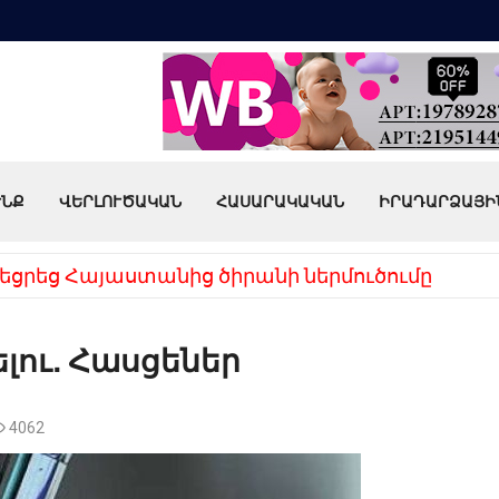
ՒՆՔ
ՎԵՐԼՈՒԾԱԿԱՆ
ՀԱՍԱՐԱԿԱԿԱՆ
ԻՐԱԴԱՐՁԱՅԻ
եցրեց Հայաստանից ծիրանի ներմուծումը
ելու․ Հասցեներ
4062