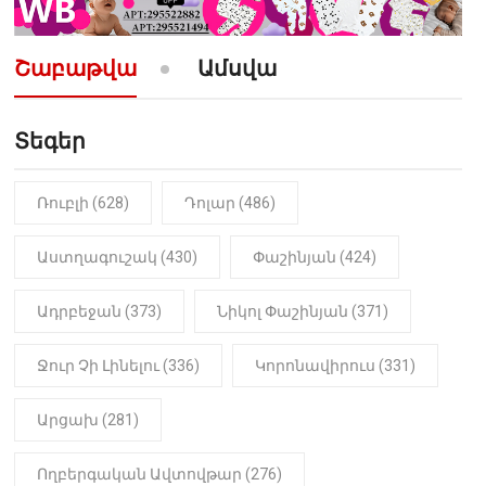
10:52
ՔԱՂԱՔԱԿԱՆ
«Լեզվիդ տալու փոխարեն
արտաբերիր այս երկու
Շաբաթվա
Ամսվա
նախադասությունը»․ Իշխան
Սաղաթելյան (տեսանյութ)
Տեգեր
10:41
ՔԱՂԱՔԱԿԱՆ
«Կալուգացի Սամո՛, դու
օտարերկրյա անուղեղ լրտես ես».
Նիկոլ Փաշինյան
Ռուբլի (628)
Դոլար (486)
22:01
ԻՐԱԴԱՐՁԱՅԻՆ
Աստղագուշակ (430)
Փաշինյան (424)
«Նուբարաշեն» ՔԿՀ-ում
հայտնաբերվել է
Ադրբեջան (373)
Նիկոլ Փաշինյան (371)
մանկապղծության համար
դատապարտված տղամարդու
մարմինը
Ջուր Չի Լինելու (336)
Կորոնավիրուս (331)
Արցախ (281)
Ողբերգական Ավտովթար (276)