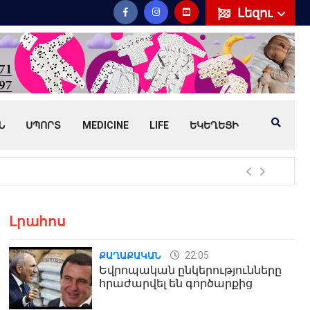
Լեզու
Ն
ՍՊՈՐՏ
MEDICINE
LIFE
ԵԿԵՂԵՑԻ
Հայ
Լրահոս
22:05
ՔԱՂԱՔԱԿԱՆ
Եվրոպական ընկերությունները
հրաժարվել են գործարքից