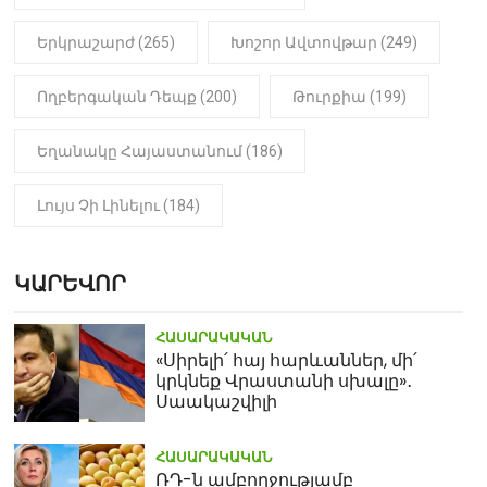
Երկրաշարժ (265)
Խոշոր Ավտովթար (249)
Ողբերգական Դեպք (200)
Թուրքիա (199)
Եղանակը Հայաստանում (186)
Լույս Չի Լինելու (184)
ԿԱՐԵՎՈՐ
ՀԱՍԱՐԱԿԱԿԱՆ
«Սիրելի՛ հայ հարևաններ, մի՛
կրկնեք Վրաստանի սխալը»․
Սաակաշվիլի
ՀԱՍԱՐԱԿԱԿԱՆ
ՌԴ-ն ամբողջությամբ