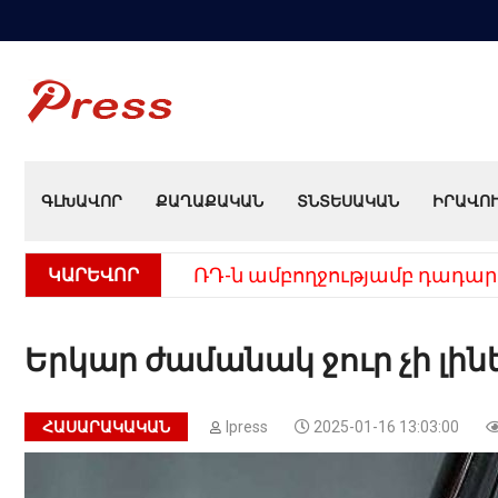
ԳԼԽԱՎՈՐ
ՔԱՂԱՔԱԿԱՆ
ՏՆՏԵՍԱԿԱՆ
ԻՐԱՎՈ
ԿԱՐԵՎՈՐ
ՌԴ-ն ամբողջությամբ դադար
Երկար ժամանակ ջուր չի լին
ՀԱՍԱՐԱԿԱԿԱՆ
Ipress
2025-01-16 13:03:00