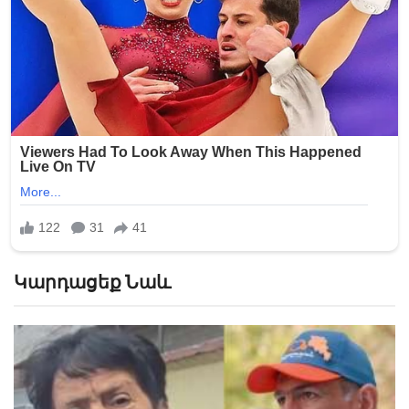
Կարդացեք Նաև
«Հիշեցի՞ք մեզ, ձեր սանիկներն ենք». աղջիկները՝
Նիկոլ Փաշինյանին