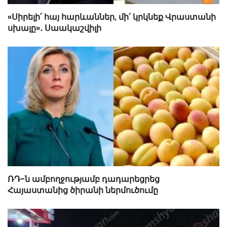
«Սիրելի՛ հայ հարևաններ, մի՛ կրկնեք Վրաստանի
սխալը»․ Սաակաշվիլի
ՌԴ-ն ամբողջությամբ դադարեցրեց
Հայաստանից ծիրանի ներմուծումը