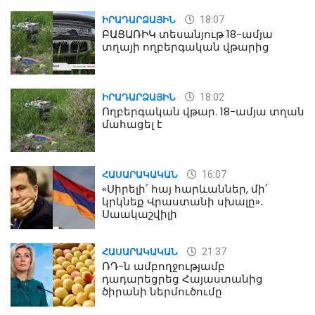
18:07
ԻՐԱԴԱՐՁԱՅԻՆ
ԲԱՑԱՌԻԿ տեսանյութ 18-ամյա
տղայի ողբերգական վթարից
18:02
ԻՐԱԴԱՐՁԱՅԻՆ
Ողբերգական վթար. 18-ամյա տղան
մահացել է
16:07
ՀԱՍԱՐԱԿԱԿԱՆ
«Սիրելի՛ հայ հարևաններ, մի՛
կրկնեք Վրաստանի սխալը»․
Սաակաշվիլի
21:37
ՀԱՍԱՐԱԿԱԿԱՆ
ՌԴ-ն ամբողջությամբ
դադարեցրեց Հայաստանից
ծիրանի ներմուծումը