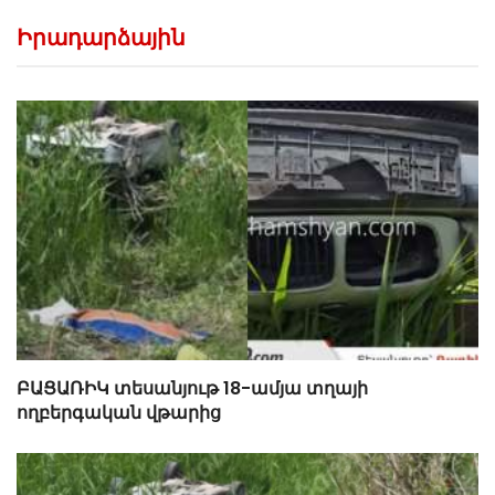
Իրադարձային
ԲԱՑԱՌԻԿ տեսանյութ 18-ամյա տղայի
ողբերգական վթարից