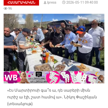
ՀԱՍԱՐԱԿԱԿԱՆ
Ipress
2026-05-11 09:40:00
96
«էս Մարտիրոսի գա՞ռ ա, դե սարերի միսն
ուրիշ ա էլի, շատ համով ա»․ Նիկոլ Փաշինյան
(տեսանյութ).