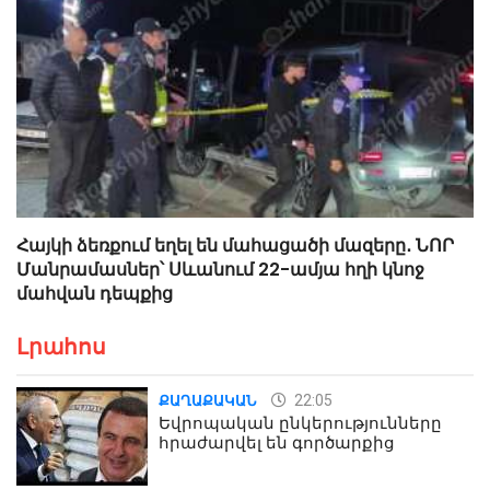
Հայկի ձեռքում եղել են մահացածի մազերը․ ՆՈՐ
Մանրամասներ՝ Սևանում 22-ամյա հղի կնոջ
մահվան դեպքից
Լրահոս
22:05
ՔԱՂԱՔԱԿԱՆ
Եվրոպական ընկերությունները
հրաժարվել են գործարքից