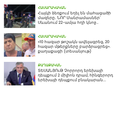
ՀԱՍԱՐԱԿԱԿԱՆ
Հայկի ձեռքում եղել են մահացածի
մազերը․ ՆՈՐ Մանրամասներ՝
Սևանում 22-ամյա հղի կնոջ
մահվան դեպքից
ՀԱՍԱՐԱԿԱԿԱՆ
«10 հազար թոշակն ավելացրեց, 20
հազար մթերքները բարձրացրեց».
քաղաքացի (տեսանյութ)
ՔԱՂԱՔԱԿԱՆ
ՏԵՍԱՆՅՈւԹ Չորրորդ երեխայի
դեպքում 2 միլիոն դրամ, հինգերորդ
երեխայի դեպքում բնակարան.
Սամվել Կարապետյան