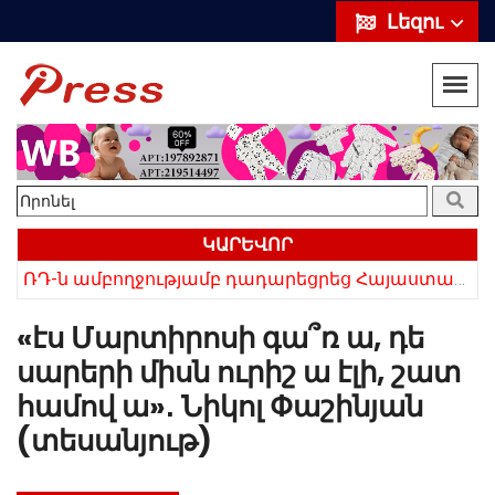
Լեզու
ԿԱՐԵՎՈՐ
ՌԴ-ն ամբողջությամբ դադարեցրեց Հայաստանից ծիրանի ներմուծումը
Հայկի ձեռքում եղել են մահացածի մազերը․ ՆՈՐ Մանրամասներ՝ Սևանում 22-ամյա հղի կնոջ մահվան դեպքից
«էս Մարտիրոսի գա՞ռ ա, դե
սարերի միսն ուրիշ ա էլի, շատ
համով ա»․ Նիկոլ Փաշինյան
(տեսանյութ)