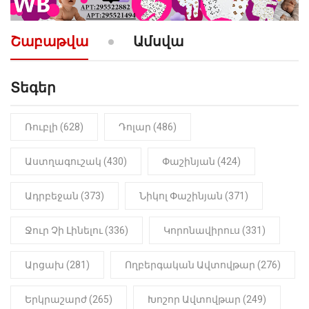
10:52
ՔԱՂԱՔԱԿԱՆ
«Լեզվիդ տալու փոխարեն
արտաբերիր այս երկու
Շաբաթվա
Ամսվա
նախադասությունը»․ Իշխան
Սաղաթելյան (տեսանյութ)
Տեգեր
10:41
ՔԱՂԱՔԱԿԱՆ
«Կալուգացի Սամո՛, դու
օտարերկրյա անուղեղ լրտես ես».
Նիկոլ Փաշինյան
Ռուբլի (628)
Դոլար (486)
22:01
ԻՐԱԴԱՐՁԱՅԻՆ
Աստղագուշակ (430)
Փաշինյան (424)
«Նուբարաշեն» ՔԿՀ-ում
հայտնաբերվել է
Ադրբեջան (373)
Նիկոլ Փաշինյան (371)
մանկապղծության համար
դատապարտված տղամարդու
մարմինը
Ջուր Չի Լինելու (336)
Կորոնավիրուս (331)
Արցախ (281)
Ողբերգական Ավտովթար (276)
Երկրաշարժ (265)
Խոշոր Ավտովթար (249)