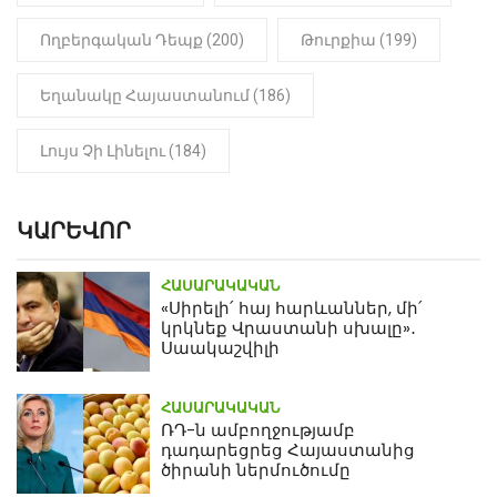
Ողբերգական Դեպք (200)
Թուրքիա (199)
Եղանակը Հայաստանում (186)
Լույս Չի Լինելու (184)
ԿԱՐԵՎՈՐ
ՀԱՍԱՐԱԿԱԿԱՆ
«Սիրելի՛ հայ հարևաններ, մի՛
կրկնեք Վրաստանի սխալը»․
Սաակաշվիլի
ՀԱՍԱՐԱԿԱԿԱՆ
ՌԴ-ն ամբողջությամբ
դադարեցրեց Հայաստանից
ծիրանի ներմուծումը