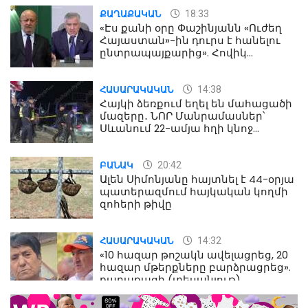
18:33
ՔԱՂԱՔԱԿԱՆ
«Էս քանի օրը Փաշինյանն «Ուժեղ
Հայաստան»-ին դուրս է հանելու
ընտրապայքարից». Հովիկ
Աղազարյան
14:38
ՀԱՍԱՐԱԿԱԿԱՆ
Հայկի ձեռքում եղել են մահացածի
մազերը․ ՆՈՐ Մանրամասներ՝
Սևանում 22-ամյա հղի կնոջ
մահվան դեպքից
20:42
ԲԱՆԱԿ
Ալեն Սիմոնյանը հայտնել է 44-օրյա
պատերազմում հայկական կողմի
զոհերի թիվը
14:32
ՀԱՍԱՐԱԿԱԿԱՆ
«10 հազար թոշակն ավելացրեց, 20
հազար մթերքները բարձրացրեց».
քաղաքացի (տեսանյութ)