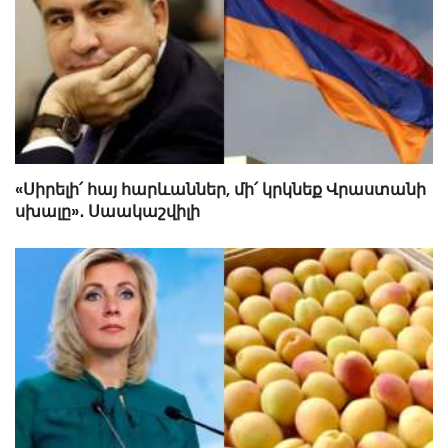
«Սիրելի՛ հայ հարևաններ, մի՛ կրկնեք Վրաստանի
սխալը»․ Սաակաշվիլի