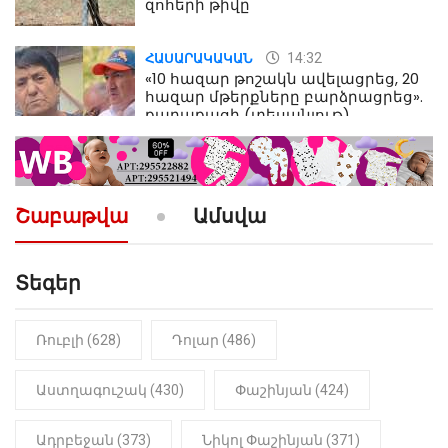
զոհերի թիվը
14:32
ՀԱՍԱՐԱԿԱԿԱՆ
«10 հազար թոշակն ավելացրեց, 20
հազար մթերքները բարձրացրեց».
քաղաքացի (տեսանյութ)
10:52
ՔԱՂԱՔԱԿԱՆ
«Լեզվիդ տալու փոխարեն
արտաբերիր այս երկու
Շաբաթվա
Ամսվա
նախադասությունը»․ Իշխան
Սաղաթելյան (տեսանյութ)
Տեգեր
10:41
ՔԱՂԱՔԱԿԱՆ
«Կալուգացի Սամո՛, դու
օտարերկրյա անուղեղ լրտես ես».
Նիկոլ Փաշինյան
Ռուբլի (628)
Դոլար (486)
22:01
ԻՐԱԴԱՐՁԱՅԻՆ
Աստղագուշակ (430)
Փաշինյան (424)
«Նուբարաշեն» ՔԿՀ-ում
հայտնաբերվել է
Ադրբեջան (373)
Նիկոլ Փաշինյան (371)
մանկապղծության համար