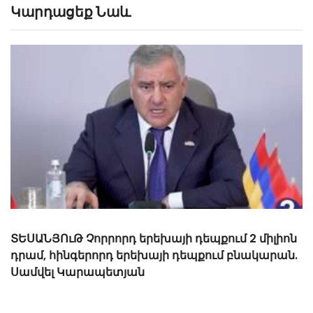
Կարդացեք Նաև
«Ալեն Սիմոնյանը կարծում է, որ ես հետևից
կգրկեմ նրան, բայց ես սիրում եմ գրկել կանան
Ռուբեն Հայրապետյան
իոն
ան.