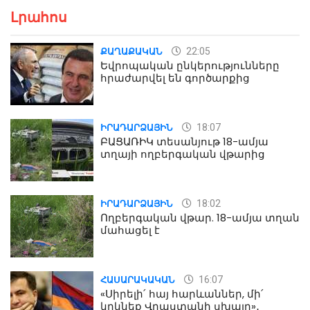
Լրահոս
22:05
ՔԱՂԱՔԱԿԱՆ
Եվրոպական ընկերությունները
հրաժարվել են գործարքից
18:07
ԻՐԱԴԱՐՁԱՅԻՆ
ԲԱՑԱՌԻԿ տեսանյութ 18-ամյա
տղայի ողբերգական վթարից
18:02
ԻՐԱԴԱՐՁԱՅԻՆ
Ողբերգական վթար. 18-ամյա տղան
մահացել է
16:07
ՀԱՍԱՐԱԿԱԿԱՆ
«Սիրելի՛ հայ հարևաններ, մի՛
կրկնեք Վրաստանի սխալը»․