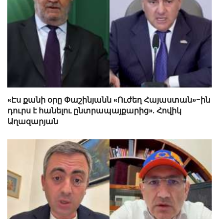
«Էս քանի օրը Փաշինյանն «Ուժեղ Հայաստան»-ին
դուրս է հանելու ընտրապայքարից». Հովիկ
Աղազարյան