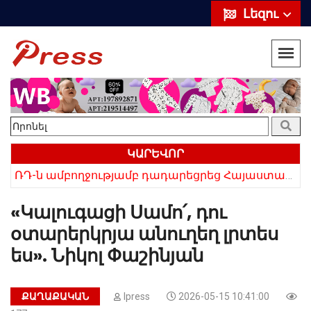
Լեզու
ԿԱՐԵՎՈՐ
ՌԴ-ն ամբողջությամբ դադարեցրեց Հայաստանից ծիրանի ներմուծումը
Հայկի ձեռքում եղել են մահացածի մազերը․ ՆՈՐ Մանրամասներ՝ Սևանում 22-ամյա հղի կնոջ մահվան դեպքից
«Կալուգացի Սամո՛, դու
օտարերկրյա անուղեղ լրտես
ես». Նիկոլ Փաշինյան
ՔԱՂԱՔԱԿԱՆ
Ipress
2026-05-15 10:41:00