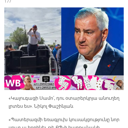
177
«Կալուգացի Սամո՛, դու օտարերկրյա անուղեղ
լրտես ես». Նիկոլ Փաշինյան.
«Պատերազմի եռագլուխ կուսակցությունը նոր
սուտ ա հորինել, թե ՔՊ-ի հաղթանակի