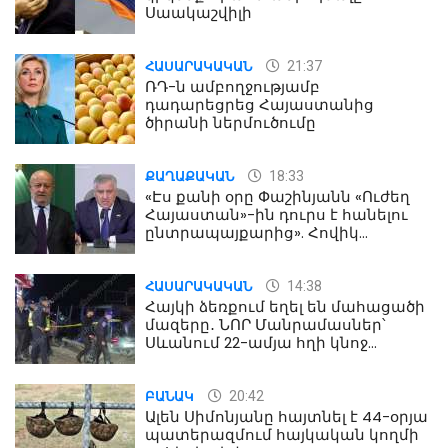
Սաակաշվիլի
21:37
ՀԱՍԱՐԱԿԱԿԱՆ
ՌԴ-ն ամբողջությամբ
դադարեցրեց Հայաստանից
ծիրանի ներմուծումը
18:33
ՔԱՂԱՔԱԿԱՆ
«Էս քանի օրը Փաշինյանն «Ուժեղ
Հայաստան»-ին դուրս է հանելու
ընտրապայքարից». Հովիկ
Աղազարյան
14:38
ՀԱՍԱՐԱԿԱԿԱՆ
Հայկի ձեռքում եղել են մահացածի
մազերը․ ՆՈՐ Մանրամասներ՝
Սևանում 22-ամյա հղի կնոջ
մահվան դեպքից
20:42
ԲԱՆԱԿ
Ալեն Սիմոնյանը հայտնել է 44-օրյա
պատերազմում հայկական կողմի