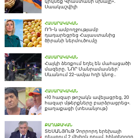
կրկնեք Վրաստանի սխալը»․
Սաակաշվիլի
ՀԱՍԱՐԱԿԱԿԱՆ
ՌԴ-ն ամբողջությամբ
դադարեցրեց Հայաստանից
ծիրանի ներմուծումը
ՀԱՍԱՐԱԿԱԿԱՆ
Հայկի ձեռքում եղել են մահացածի
մազերը․ ՆՈՐ Մանրամասներ՝
Սևանում 22-ամյա հղի կնոջ
մահվան դեպքից
ՀԱՍԱՐԱԿԱԿԱՆ
«10 հազար թոշակն ավելացրեց, 20
հազար մթերքները բարձրացրեց».
քաղաքացի (տեսանյութ)
ՔԱՂԱՔԱԿԱՆ
ՏԵՍԱՆՅՈւԹ Չորրորդ երեխայի
դեպքում 2 միլիոն դրամ, հինգերորդ