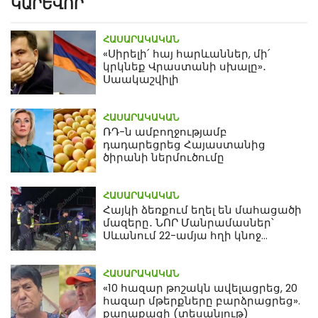
ԿԱՐԵՎՈՐ
ՀԱՍԱՐԱԿԱԿԱՆ
«Սիրելի՛ հայ հարևաններ, մի՛
կրկնեք Վրաստանի սխալը»․
Սաակաշվիլի
ՀԱՍԱՐԱԿԱԿԱՆ
ՌԴ-ն ամբողջությամբ
դադարեցրեց Հայաստանից
ծիրանի ներմուծումը
ՀԱՍԱՐԱԿԱԿԱՆ
Հայկի ձեռքում եղել են մահացածի
մազերը․ ՆՈՐ Մանրամասներ՝
Սևանում 22-ամյա հղի կնոջ
մահվան դեպքից
ՀԱՍԱՐԱԿԱԿԱՆ
«10 հազար թոշակն ավելացրեց, 20
հազար մթերքները բարձրացրեց».
քաղաքացի (տեսանյութ)