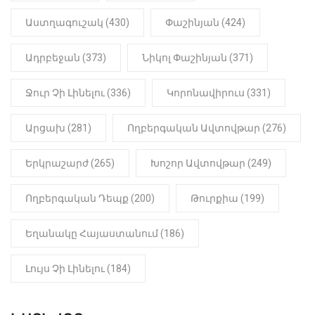
22:01
ԻՐԱԴԱՐՁԱՅԻՆ
Աստղագուշակ (430)
Փաշինյան (424)
«Նուբարաշեն» ՔԿՀ-ում
հայտնաբերվել է
Ադրբեջան (373)
Նիկոլ Փաշինյան (371)
մանկապղծության համար
դատապարտված տղամարդու
մարմինը
Ջուր Չի Լինելու (336)
Կորոնավիրուս (331)
Արցախ (281)
Ողբերգական Ավտովթար (276)
Երկրաշարժ (265)
Խոշոր Ավտովթար (249)
Ողբերգական Դեպք (200)
Թուրքիա (199)
Եղանակը Հայաստանում (186)
Լույս Չի Լինելու (184)