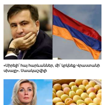
«Սիրելի՛ հայ հարևաններ, մի՛ կրկնեք Վրաստանի
սխալը»․ Սաակաշվիլի