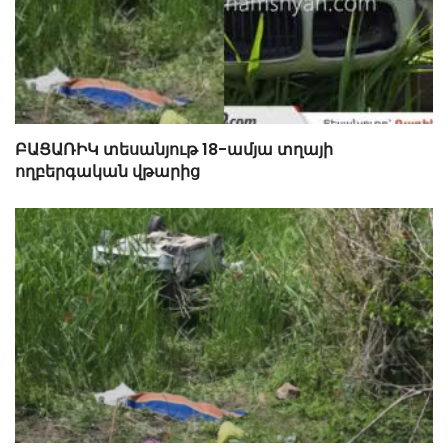
ԲԱՑԱՌԻԿ տեսանյութ 18-ամյա տղայի
ողբերգական վթարից