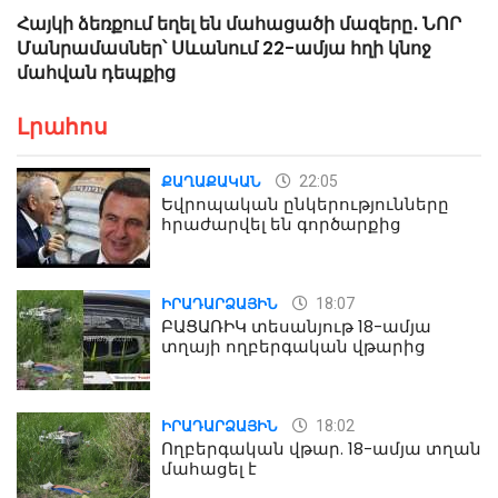
Հայկի ձեռքում եղել են մահացածի մազերը․ ՆՈՐ
Մանրամասներ՝ Սևանում 22-ամյա հղի կնոջ
մահվան դեպքից
Լրահոս
22:05
ՔԱՂԱՔԱԿԱՆ
Եվրոպական ընկերությունները
հրաժարվել են գործարքից
18:07
ԻՐԱԴԱՐՁԱՅԻՆ
ԲԱՑԱՌԻԿ տեսանյութ 18-ամյա
տղայի ողբերգական վթարից
18:02
ԻՐԱԴԱՐՁԱՅԻՆ
Ողբերգական վթար. 18-ամյա տղան
մահացել է