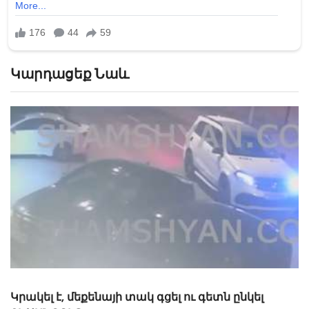
Կարդացեք Նաև
«Թուրքերը բացում են». Ինչ շշնջաց Միրզոյանը
Փաշինյանի ականջին ՏԵՍԱՆՅՈՒԹ