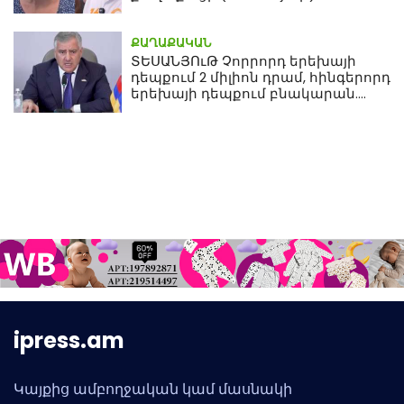
ՔԱՂԱՔԱԿԱՆ
ՏԵՍԱՆՅՈւԹ Չորրորդ երեխայի
դեպքում 2 միլիոն դրամ, հինգերորդ
երեխայի դեպքում բնակարան.
Սամվել Կարապետյան
ipress.am
Կայքից ամբողջական կամ մասնակի