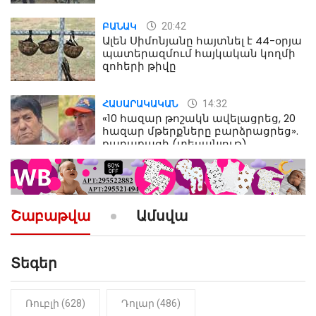
մահվան դեպքից
20:42
ԲԱՆԱԿ
Ալեն Սիմոնյանը հայտնել է 44-օրյա
պատերազմում հայկական կողմի
զոհերի թիվը
14:32
ՀԱՍԱՐԱԿԱԿԱՆ
«10 հազար թոշակն ավելացրեց, 20
հազար մթերքները բարձրացրեց».
քաղաքացի (տեսանյութ)
10:52
ՔԱՂԱՔԱԿԱՆ
«Լեզվիդ տալու փոխարեն
արտաբերիր այս երկու
Շաբաթվա
Ամսվա
նախադասությունը»․ Իշխան
Սաղաթելյան (տեսանյութ)
Տեգեր
10:41
ՔԱՂԱՔԱԿԱՆ
«Կալուգացի Սամո՛, դու
օտարերկրյա անուղեղ լրտես ես».
Նիկոլ Փաշինյան
Ռուբլի (628)
Դոլար (486)