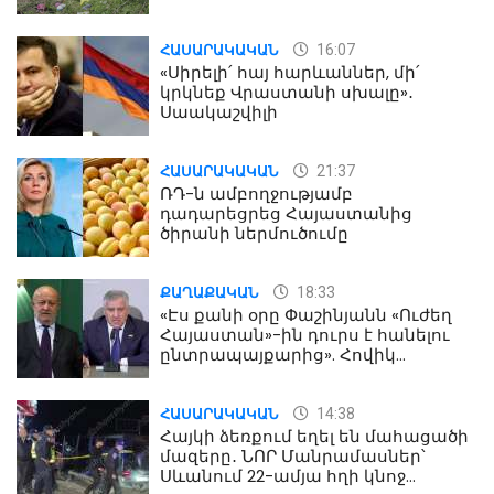
16:07
ՀԱՍԱՐԱԿԱԿԱՆ
«Սիրելի՛ հայ հարևաններ, մի՛
կրկնեք Վրաստանի սխալը»․
Սաակաշվիլի
21:37
ՀԱՍԱՐԱԿԱԿԱՆ
ՌԴ-ն ամբողջությամբ
դադարեցրեց Հայաստանից
ծիրանի ներմուծումը
18:33
ՔԱՂԱՔԱԿԱՆ
«Էս քանի օրը Փաշինյանն «Ուժեղ
Հայաստան»-ին դուրս է հանելու
ընտրապայքարից». Հովիկ
Աղազարյան
14:38
ՀԱՍԱՐԱԿԱԿԱՆ
Հայկի ձեռքում եղել են մահացածի
մազերը․ ՆՈՐ Մանրամասներ՝
Սևանում 22-ամյա հղի կնոջ