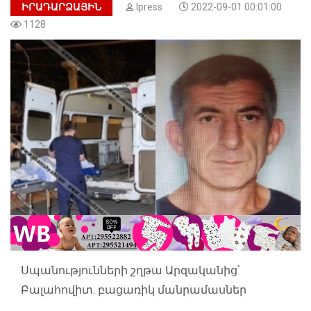
ԻՐԱԴԱՐՁԱՅԻՆ
Ipress
2022-09-01 00:01:00
1128
Սպանությունների շղթա Արզականից՝
Բալահովիտ. բացառիկ մանրամասներ