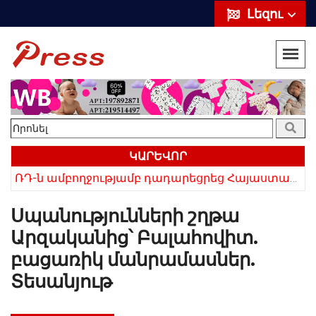
Լեզու
ԿԱՐԵՎՈՐ
ՌԴ-ն ամբողջությամբ դադարեցրեց Հայաստանից ծիրանի ներմուծումը
Հայկի ձեռքում եղել են մահացածի մազերը․ ՆՈՐ Մանրամասներ՝ Սևանում 22-ամյա հղի կնոջ մահվան դեպքից
Սպանությունների շղթա
Արզականից՝ Բալահովիտ.
բացառիկ մանրամասներ.
Տեսանյութ