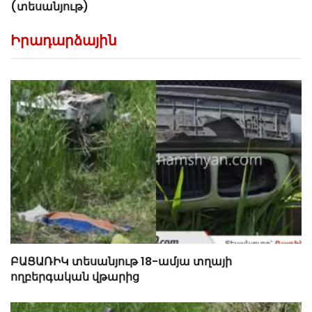
(տեսանյութ)
Իրադարձային
ԲԱՑԱՌԻԿ տեսանյութ 18-ամյա տղայի
ողբերգական վթարից