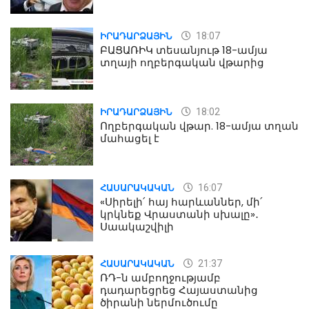
18:07
ԻՐԱԴԱՐՁԱՅԻՆ
ԲԱՑԱՌԻԿ տեսանյութ 18-ամյա
տղայի ողբերգական վթարից
18:02
ԻՐԱԴԱՐՁԱՅԻՆ
Ողբերգական վթար. 18-ամյա տղան
մահացել է
16:07
ՀԱՍԱՐԱԿԱԿԱՆ
«Սիրելի՛ հայ հարևաններ, մի՛
կրկնեք Վրաստանի սխալը»․
Սաակաշվիլի
21:37
ՀԱՍԱՐԱԿԱԿԱՆ
ՌԴ-ն ամբողջությամբ
դադարեցրեց Հայաստանից
ծիրանի ներմուծումը