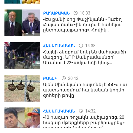
18:33
ՔԱՂԱՔԱԿԱՆ
«Էս քանի օրը Փաշինյանն «Ուժեղ
Հայաստան»-ին դուրս է հանելու
ընտրապայքարից». Հովիկ
Աղազարյան
14:38
ՀԱՍԱՐԱԿԱԿԱՆ
Հայկի ձեռքում եղել են մահացածի
մազերը․ ՆՈՐ Մանրամասներ՝
Սևանում 22-ամյա հղի կնոջ
մահվան դեպքից
20:42
ԲԱՆԱԿ
Ալեն Սիմոնյանը հայտնել է 44-օրյա
պատերազմում հայկական կողմի
զոհերի թիվը
14:32
ՀԱՍԱՐԱԿԱԿԱՆ
«10 հազար թոշակն ավելացրեց, 20
հազար մթերքները բարձրացրեց».
քաղաքացի (տեսանյութ)