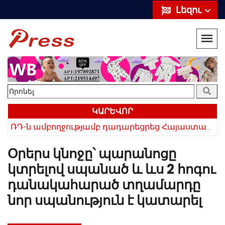
Լեզու
ԿԱՐԵՎՈՐ
ՌԴ-ն ամբողջությամբ դադարեցրեց Հայաստանից ծիրանի ներմուծումը
Հայկի ձեռքում եղել են մահացածի մազերը․ ՆՈՐ Մանրամասներ՝ Սևանում 22-ամյա հղի կնոջ մահվան դեպքից
Օրերս կնոջը՝ պարանոցը
կտրելով սպանած և ևս 2 հոգու
դանակահարած տղամարդը
նոր սպանություն է կատարել