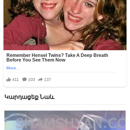
Կարդացեք Նաև
«Թուրքերը բացում են». Ինչ շշնջաց Միրզոյանը
Փաշինյանի ականջին ՏԵՍԱՆՅՈՒԹ