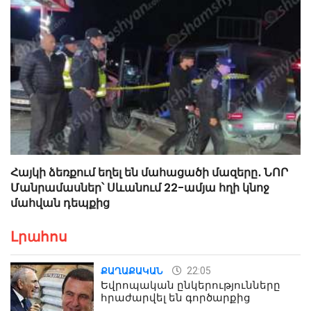
Հայկի ձեռքում եղել են մահացածի մազերը․ ՆՈՐ
Մանրամասներ՝ Սևանում 22-ամյա հղի կնոջ
մահվան դեպքից
Լրահոս
22:05
ՔԱՂԱՔԱԿԱՆ
Եվրոպական ընկերությունները
հրաժարվել են գործարքից