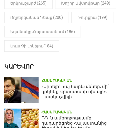
Երկրաշարժ (265)
Խոշոր Ավտովթար (249)
Ողբերգական Դեպք (200)
Թուրքիա (199)
Եղանակը Հայաստանում (186)
Լույս Չի Լինելու (184)
ԿԱՐԵՎՈՐ
ՀԱՍԱՐԱԿԱԿԱՆ
«Սիրելի՛ հայ հարևաններ, մի՛
կրկնեք Վրաստանի սխալը»․
Սաակաշվիլի
ՀԱՍԱՐԱԿԱԿԱՆ
ՌԴ-ն ամբողջությամբ
դադարեցրեց Հայաստանից