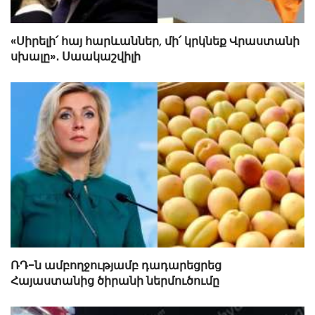
«Սիրելի՛ հայ հարևաններ, մի՛ կրկնեք Վրաստանի
սխալը»․ Սաակաշվիլի
ՌԴ-ն ամբողջությամբ դադարեցրեց
Հայաստանից ծիրանի ներմուծումը