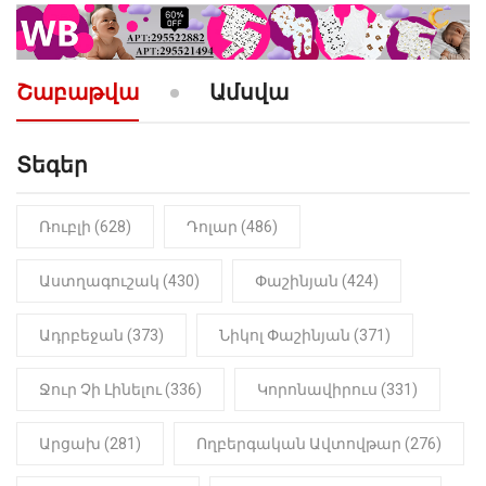
10:52
ՔԱՂԱՔԱԿԱՆ
«Լեզվիդ տալու փոխարեն
արտաբերիր այս երկու
Շաբաթվա
Ամսվա
նախադասությունը»․ Իշխան
Սաղաթելյան (տեսանյութ)
Տեգեր
10:41
ՔԱՂԱՔԱԿԱՆ
«Կալուգացի Սամո՛, դու
օտարերկրյա անուղեղ լրտես ես».
Նիկոլ Փաշինյան
Ռուբլի (628)
Դոլար (486)
22:01
ԻՐԱԴԱՐՁԱՅԻՆ
Աստղագուշակ (430)
Փաշինյան (424)
«Նուբարաշեն» ՔԿՀ-ում
հայտնաբերվել է
Ադրբեջան (373)
Նիկոլ Փաշինյան (371)
մանկապղծության համար
դատապարտված տղամարդու
մարմինը
Ջուր Չի Լինելու (336)
Կորոնավիրուս (331)
Արցախ (281)
Ողբերգական Ավտովթար (276)