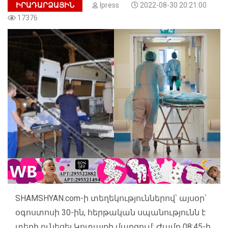
ԻՐԱԴԱՐՁԱՅԻՆ
Ipress
2022-08-30 20:21:00
17376
SHAMSHYAN.com-ի տեղեկություններով՝ այսօր՝
օգոստոսի 30-ին, հերթական սպանությունն է
տեղի ունեցել Կոտայքի մարզում: Ժամը 08:45-ի