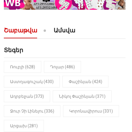
10:52
ՔԱՂԱՔԱԿԱՆ
«Լեզվիդ տալու փոխարեն
արտաբերիր այս երկու
նախադասությունը»․ Իշխան
Սաղաթելյան (տեսանյութ)
Շաբաթվա
Ամսվա
Տեգեր
Ռուբլի (628)
Դոլար (486)
Աստղագուշակ (430)
Փաշինյան (424)
Ադրբեջան (373)
Նիկոլ Փաշինյան (371)
Ջուր Չի Լինելու (336)
Կորոնավիրուս (331)
Արցախ (281)