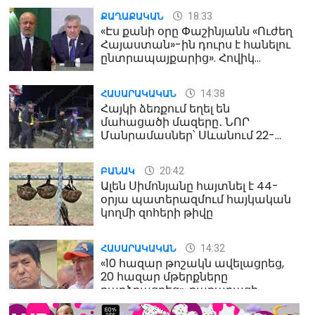
18:33
ՔԱՂԱՔԱԿԱՆ
«Էս քանի օրը Փաշինյանն «Ուժեղ
Հայաստան»-ին դուրս է հանելու
ընտրապայքարից». Հովիկ
Աղազարյան
14:38
ՀԱՍԱՐԱԿԱԿԱՆ
Հայկի ձեռքում եղել են
մահացածի մազերը․ ՆՈՐ
Մանրամասներ՝ Սևանում 22-
ամյա հղի կնոջ մահվան դեպքից
20:42
ԲԱՆԱԿ
Ալեն Սիմոնյանը հայտնել է 44-
օրյա պատերազմում հայկական
կողմի զոհերի թիվը
14:32
ՀԱՍԱՐԱԿԱԿԱՆ
«10 հազար թոշակն ավելացրեց,
20 հազար մթերքները
բարձրացրեց». քաղաքացի
(տեսանյութ)