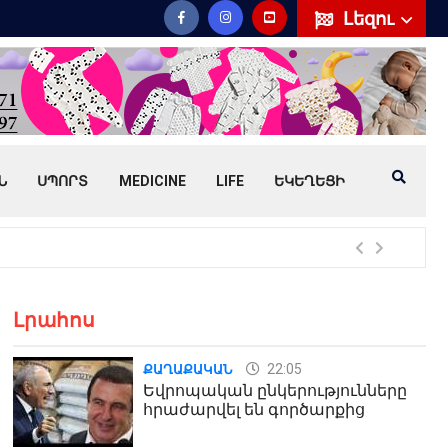
Լեզու
Ն
ՍՊՈՐՏ
MEDICINE
LIFE
ԵԿԵՂԵՑԻ
Հայ
Լրահոս
22:05
ՔԱՂԱՔԱԿԱՆ
Եվրոպական ընկերությունները
հրաժարվել են գործարքից