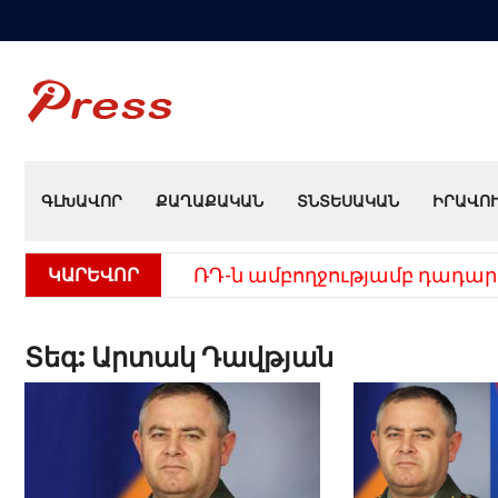
ԳԼԽԱՎՈՐ
ՔԱՂԱՔԱԿԱՆ
ՏՆՏԵՍԱԿԱՆ
ԻՐԱՎՈ
ԿԱՐԵՎՈՐ
ՌԴ-ն ամբողջությամբ դադար
Տեգ:
Արտակ Դավթյան