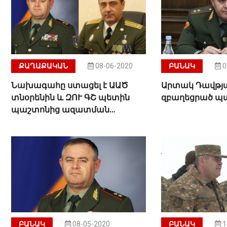
ՔԱՂԱՔԱԿԱՆ
08-06-2020
ԲԱՆԱԿ
0
Նախագահը ստացել է ԱԱԾ
Արտակ Դավթյա
տնօրենին և ԶՈՒ ԳՇ պետին
զբաղեցրած պ
պաշտոնից ազատման
առաջարկությունները
ԲԱՆԱԿ
08-05-2020
ԲԱՆԱԿ
1