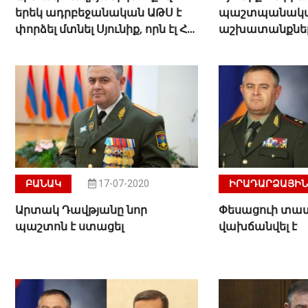
երեկ ադրբեջանական ԱԹՍ է
պաշտպանակ
փորձել մտնել Սյունիք, որն էլ ՀՀ
աշխատանքնե
ԶՈւ ՀՕՊ-ը խոցել է
կհամակարգի գ
լեյտենանտ Ար
ԲԱՆԱԿ
17-07-2020
ԻՐԱԴԱՐՁԱՅԻՆ
Արտակ Դավթյանը նոր
Փեսացուի տա
պաշտոն է ստացել
վախճանվել է