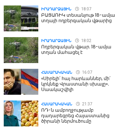
18:07
ԻՐԱԴԱՐՁԱՅԻՆ
ԲԱՑԱՌԻԿ տեսանյութ 18-ամյա
տղայի ողբերգական վթարից
18:02
ԻՐԱԴԱՐՁԱՅԻՆ
Ողբերգական վթար. 18-ամյա
տղան մահացել է
16:07
ՀԱՍԱՐԱԿԱԿԱՆ
«Սիրելի՛ հայ հարևաններ, մի՛
կրկնեք Վրաստանի սխալը»․
Սաակաշվիլի
21:37
ՀԱՍԱՐԱԿԱԿԱՆ
ՌԴ-ն ամբողջությամբ
դադարեցրեց Հայաստանից
ծիրանի ներմուծումը