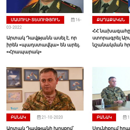
ՄԱՄՈՒԼԻ ՏԵՍՈՒԹՅՈՒՆ
16-
ՔԱՂԱՔԱԿԱՆ
03-2022
ՀՀ նախագահը 
Արտակ Դավթյանն ասել է, որ
ստորագրել Ար
իրեն «պադստավկա» են արել․
նշանակման հ
«Հրապարակ»
ԲԱՆԱԿ
21-10-2020
ԲԱՆԱԿ
1
Արտակ Դավթյանի խոսքով՝
Սյունիքում ի