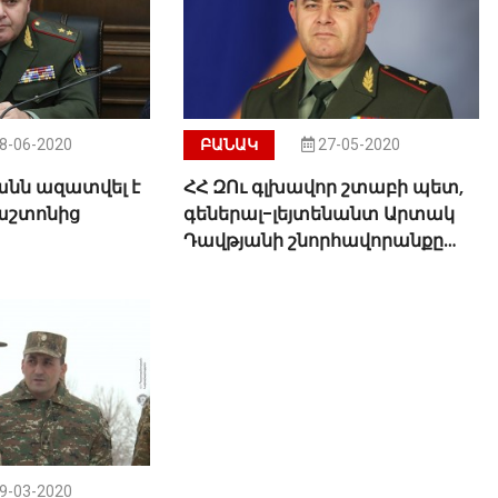
8-06-2020
ԲԱՆԱԿ
27-05-2020
նն ազատվել է
ՀՀ ԶՈւ գլխավոր շտաբի պետ,
աշտոնից
գեներալ-լեյտենանտ Արտակ
Դավթյանի շնորհավորանքը
Ռուս սահմանապահի օրվա
կապակցությամբ
9-03-2020