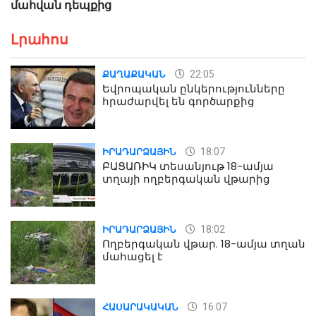
մահվան դեպքից
Լրահոս
22:05
ՔԱՂԱՔԱԿԱՆ
Եվրոպական ընկերությունները
հրաժարվել են գործարքից
18:07
ԻՐԱԴԱՐՁԱՅԻՆ
ԲԱՑԱՌԻԿ տեսանյութ 18-ամյա
տղայի ողբերգական վթարից
18:02
ԻՐԱԴԱՐՁԱՅԻՆ
Ողբերգական վթար. 18-ամյա տղան
մահացել է
16:07
ՀԱՍԱՐԱԿԱԿԱՆ