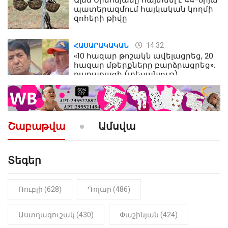
պատերազմում հայկական կողմի
զոհերի թիվը
14:32
ՀԱՍԱՐԱԿԱԿԱՆ
«10 հազար թոշակն ավելացրեց, 20
հազար մթերքները բարձրացրեց».
քաղաքացի (տեսանյութ)
10:52
ՔԱՂԱՔԱԿԱՆ
«Լեզվիդ տալու փոխարեն
արտաբերիր այս երկու
Շաբաթվա
Ամսվա
նախադասությունը»․ Իշխան
Սաղաթելյան (տեսանյութ)
Տեգեր
10:41
ՔԱՂԱՔԱԿԱՆ
«Կալուգացի Սամո՛, դու
օտարերկրյա անուղեղ լրտես ես».
Նիկոլ Փաշինյան
Ռուբլի (628)
Դոլար (486)
22:01
ԻՐԱԴԱՐՁԱՅԻՆ
Աստղագուշակ (430)
Փաշինյան (424)
«Նուբարաշեն» ՔԿՀ-ում