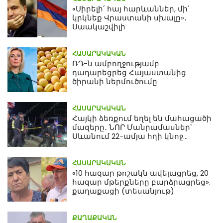
«Սիրելի՛ հայ հարևաններ, մի՛
կրկնեք Վրաստանի սխալը»․
Սաակաշվիլի
ՀԱՍԱՐԱԿԱԿԱՆ
ՌԴ-ն ամբողջությամբ
դադարեցրեց Հայաստանից
ծիրանի ներմուծումը
ՀԱՍԱՐԱԿԱԿԱՆ
Հայկի ձեռքում եղել են մահացածի
մազերը․ ՆՈՐ Մանրամասներ՝
Սևանում 22-ամյա հղի կնոջ
մահվան դեպքից
ՀԱՍԱՐԱԿԱԿԱՆ
«10 հազար թոշակն ավելացրեց, 20
հազար մթերքները բարձրացրեց».
քաղաքացի (տեսանյութ)
ՔԱՂԱՔԱԿԱՆ