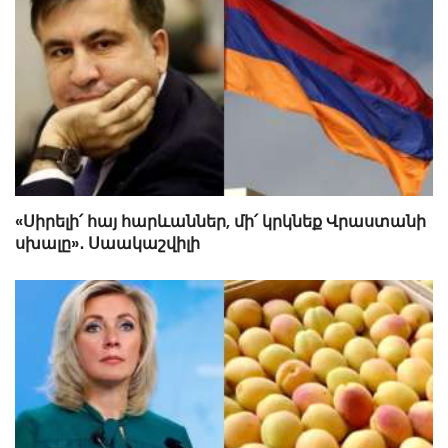
«Սիրելի՛ հայ հարևաններ, մի՛ կրկնեք Վրաստանի
սխալը»․ Սաակաշվիլի