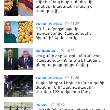
«Սիրելի՛ հայ հարևաններ, մի՛
կրկնեք Վրաստանի սխալը»․
Սաակաշվիլի
21:37
ՀԱՍԱՐԱԿԱԿԱՆ
ՌԴ-ն ամբողջությամբ
դադարեցրեց Հայաստանից
ծիրանի ներմուծումը
18:33
ՔԱՂԱՔԱԿԱՆ
«Էս քանի օրը Փաշինյանն «Ուժեղ
Հայաստան»-ին դուրս է հանելու
ընտրապայքարից». Հովիկ
Աղազարյան
14:38
ՀԱՍԱՐԱԿԱԿԱՆ
Հայկի ձեռքում եղել են մահացածի
մազերը․ ՆՈՐ Մանրամասներ՝
Սևանում 22-ամյա հղի կնոջ
մահվան դեպքից
20:42
ԲԱՆԱԿ
Ալեն Սիմոնյանը հայտնել է 44-օրյա