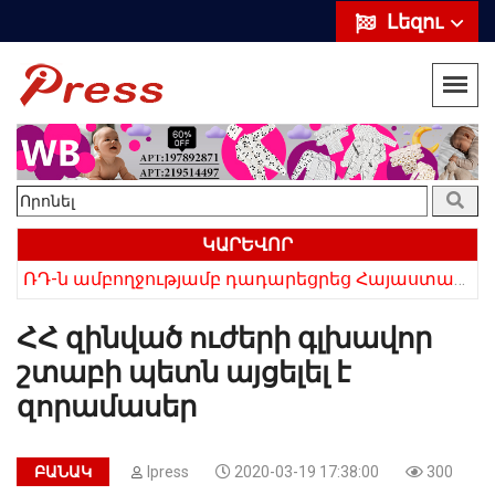
Լեզու
ԿԱՐԵՎՈՐ
«Սիրելի՛ հայ հարևաններ, մի՛ կրկնեք Վրաստանի սխալը»․ Սաակաշվիլի
ՌԴ-ն ամբողջությամբ դադարեցրեց Հայաստանից ծիրանի ներմուծումը
ՀՀ զինված ուժերի գլխավոր
շտաբի պետն այցելել է
զորամասեր
ԲԱՆԱԿ
Ipress
2020-03-19 17:38:00
300