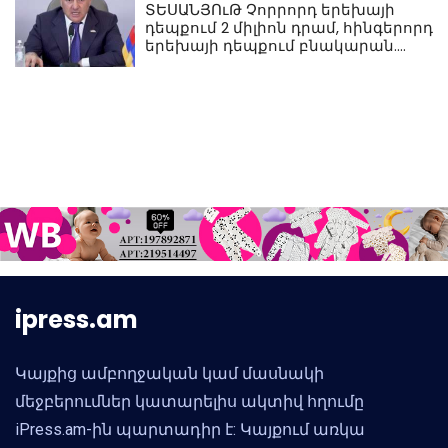
ՏԵՍԱՆՅՈւԹ Չորրորդ երեխայի
դեպքում 2 միլիոն դրամ, հինգերորդ
երեխայի դեպքում բնակարան.
Սամվել Կարապետյան
ipress.am
Կայքից ամբողջական կամ մասնակի
մեջբերումներ կատարելիս ակտիվ հղումը
iPress.am-ին պարտադիր է: Կայքում առկա