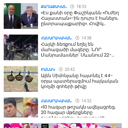
18:33
ՔԱՂԱՔԱԿԱՆ
«Էս քանի օրը Փաշինյանն «Ուժեղ
Հայաստան»-ին դուրս է հանելու
ընտրապայքարից». Հովիկ
Աղազարյան
14:38
ՀԱՍԱՐԱԿԱԿԱՆ
Հայկի ձեռքում եղել են
մահացածի մազերը․ ՆՈՐ
Մանրամասներ՝ Սևանում 22-
ամյա հղի կնոջ մահվան դեպքից
20:42
ԲԱՆԱԿ
Ալեն Սիմոնյանը հայտնել է 44-
օրյա պատերազմում հայկական
կողմի զոհերի թիվը
14:32
ՀԱՍԱՐԱԿԱԿԱՆ
«10 հազար թոշակն ավելացրեց,
20 հազար մթերքները
բարձրացրեց». քաղաքացի
(տեսանյութ)