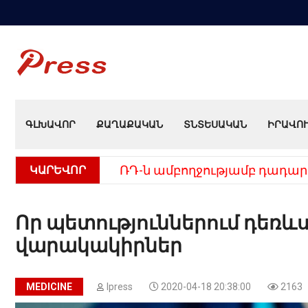
ԳԼԽԱՎՈՐ
ՔԱՂԱՔԱԿԱՆ
ՏՆՏԵՍԱԿԱՆ
ԻՐԱՎՈ
ԿԱՐԵՎՈՐ
ՌԴ-ն ամբողջությամբ դադար
Որ պետություններում դեռևս
վարակակիրներ
MEDICINE
Ipress
2020-04-18 20:38:00
2163