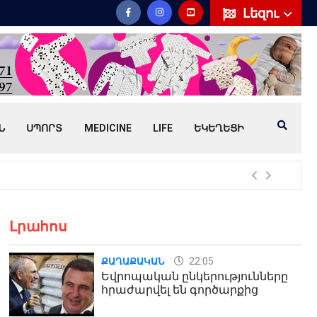
Լեզու
Ն
ՍՊՈՐՏ
MEDICINE
LIFE
ԵԿԵՂԵՑԻ
Հայ
Լրահոս
22:05
ՔԱՂԱՔԱԿԱՆ
Եվրոպական ընկերությունները
հրաժարվել են գործարքից