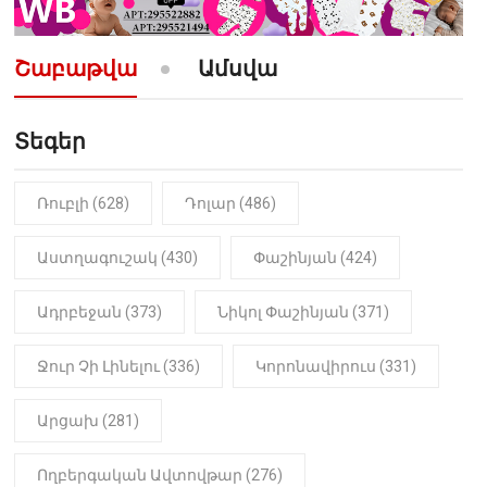
10:52
ՔԱՂԱՔԱԿԱՆ
«Լեզվիդ տալու փոխարեն
արտաբերիր այս երկու
Շաբաթվա
Ամսվա
նախադասությունը»․ Իշխան
Սաղաթելյան (տեսանյութ)
Տեգեր
10:41
ՔԱՂԱՔԱԿԱՆ
«Կալուգացի Սամո՛, դու
օտարերկրյա անուղեղ լրտես ես».
Նիկոլ Փաշինյան
Ռուբլի (628)
Դոլար (486)
22:01
ԻՐԱԴԱՐՁԱՅԻՆ
Աստղագուշակ (430)
Փաշինյան (424)
«Նուբարաշեն» ՔԿՀ-ում
հայտնաբերվել է
Ադրբեջան (373)
Նիկոլ Փաշինյան (371)
մանկապղծության համար
դատապարտված տղամարդու
մարմինը
Ջուր Չի Լինելու (336)
Կորոնավիրուս (331)
Արցախ (281)
Ողբերգական Ավտովթար (276)