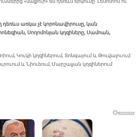
ններից «մաքուր» են դեռևս երկուսը՝ Լեսոտոն ու
 դեռևս առկա չէ կորոնավիրուսը, կան
կրոնեզիան, Սողոմոնյան կղզիները, Սամոան,
ւմ, Կուկի կղզիներում, Տոնգայում և Թուվալուում:
րուում և Նիուեում, Մարշալյան կղզիներում: