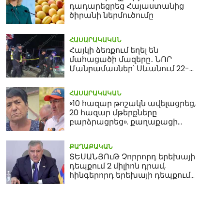
դադարեցրեց Հայաստանից
ծիրանի ներմուծումը
ՀԱՍԱՐԱԿԱԿԱՆ
Հայկի ձեռքում եղել են
մահացածի մազերը․ ՆՈՐ
Մանրամասներ՝ Սևանում 22-
ամյա հղի կնոջ մահվան դեպքից
ՀԱՍԱՐԱԿԱԿԱՆ
«10 հազար թոշակն ավելացրեց,
20 հազար մթերքները
բարձրացրեց». քաղաքացի
(տեսանյութ)
ՔԱՂԱՔԱԿԱՆ
ՏԵՍԱՆՅՈւԹ Չորրորդ երեխայի
դեպքում 2 միլիոն դրամ,
հինգերորդ երեխայի դեպքում
բնակարան. Սամվել
Կարապետյան