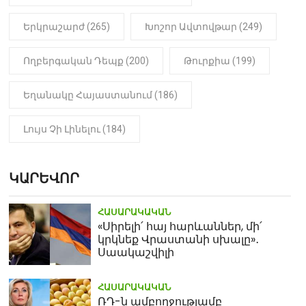
Երկրաշարժ (265)
Խոշոր Ավտովթար (249)
Ողբերգական Դեպք (200)
Թուրքիա (199)
Եղանակը Հայաստանում (186)
Լույս Չի Լինելու (184)
ԿԱՐԵՎՈՐ
ՀԱՍԱՐԱԿԱԿԱՆ
«Սիրելի՛ հայ հարևաններ, մի՛
կրկնեք Վրաստանի սխալը»․
Սաակաշվիլի
ՀԱՍԱՐԱԿԱԿԱՆ
ՌԴ-ն ամբողջությամբ