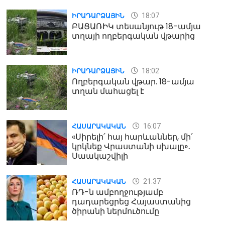
18:07
ԻՐԱԴԱՐՁԱՅԻՆ
ԲԱՑԱՌԻԿ տեսանյութ 18-ամյա
տղայի ողբերգական վթարից
18:02
ԻՐԱԴԱՐՁԱՅԻՆ
Ողբերգական վթար. 18-ամյա
տղան մահացել է
16:07
ՀԱՍԱՐԱԿԱԿԱՆ
«Սիրելի՛ հայ հարևաններ, մի՛
կրկնեք Վրաստանի սխալը»․
Սաակաշվիլի
21:37
ՀԱՍԱՐԱԿԱԿԱՆ
ՌԴ-ն ամբողջությամբ
դադարեցրեց Հայաստանից
ծիրանի ներմուծումը