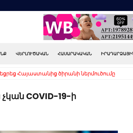
ՒՆՔ
ՎԵՐԼՈՒԾԱԿԱՆ
ՀԱՍԱՐԱԿԱԿԱՆ
ԻՐԱԴԱՐՁԱՅԻ
եցրեց Հայաստանից ծիրանի ներմուծումը
 չկան COVID-19-ի