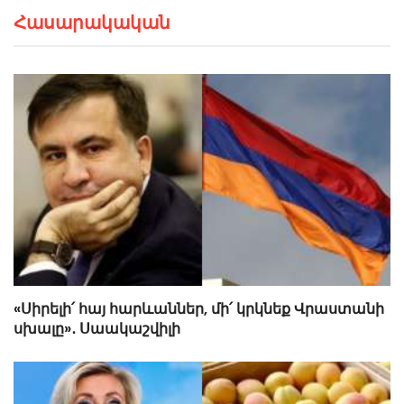
Հասարակական
«Սիրելի՛ հայ հարևաններ, մի՛ կրկնեք Վրաստանի
սխալը»․ Սաակաշվիլի