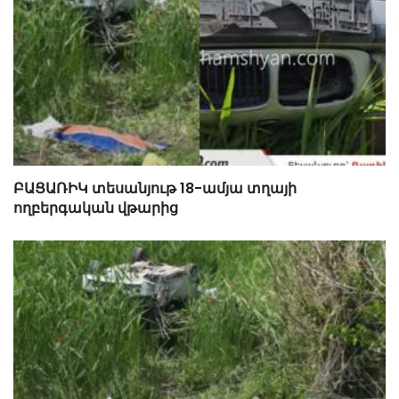
ԲԱՑԱՌԻԿ տեսանյութ 18-ամյա տղայի
ողբերգական վթարից