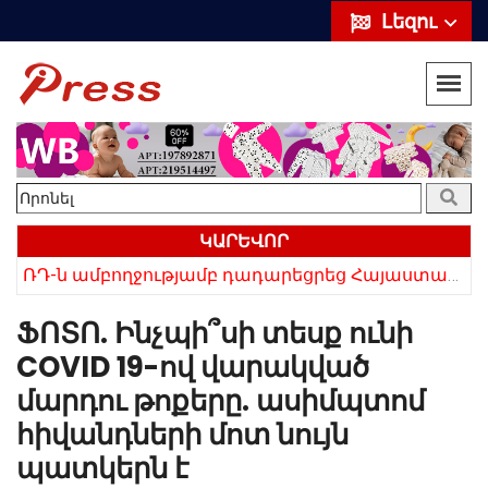
Լեզու
ԿԱՐԵՎՈՐ
«Սիրելի՛ հայ հարևաններ, մի՛ կրկնեք Վրաստանի սխալը»․ Սաակաշվիլի
ՌԴ-ն ամբողջությամբ դադարեցրեց Հայաստանից ծիրանի ներմուծումը
ՖՈՏՈ. Ինչպի՞սի տեսք ունի
COVID 19-ով վարակված
մարդու թոքերը. ասիմպտոմ
հիվանդների մոտ նույն
պատկերն է