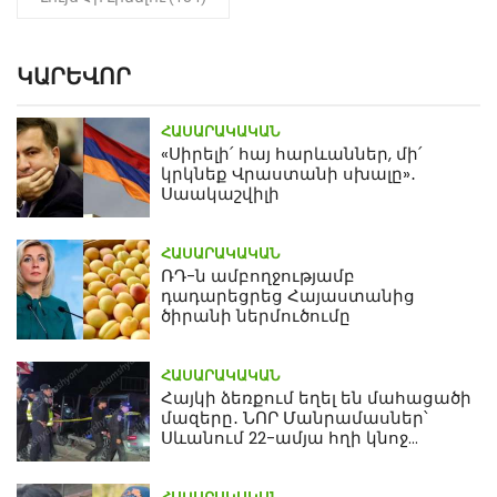
ԿԱՐԵՎՈՐ
ՀԱՍԱՐԱԿԱԿԱՆ
«Սիրելի՛ հայ հարևաններ, մի՛
կրկնեք Վրաստանի սխալը»․
Սաակաշվիլի
ՀԱՍԱՐԱԿԱԿԱՆ
ՌԴ-ն ամբողջությամբ
դադարեցրեց Հայաստանից
ծիրանի ներմուծումը
ՀԱՍԱՐԱԿԱԿԱՆ
Հայկի ձեռքում եղել են մահացածի
մազերը․ ՆՈՐ Մանրամասներ՝
Սևանում 22-ամյա հղի կնոջ
մահվան դեպքից