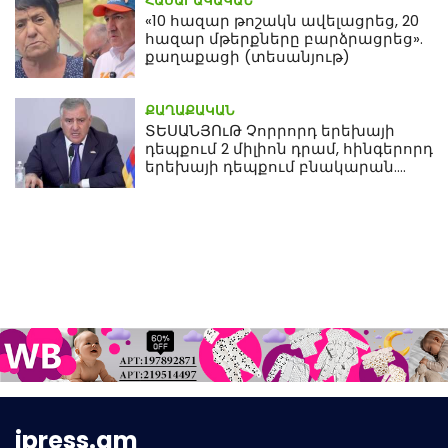
ՀԱՍԱՐԱԿԱԿԱՆ
«10 հազար թոշակն ավելացրեց, 20
հազար մթերքները բարձրացրեց».
քաղաքացի (տեսանյութ)
ՔԱՂԱՔԱԿԱՆ
ՏԵՍԱՆՅՈւԹ Չորրորդ երեխայի
դեպքում 2 միլիոն դրամ, հինգերորդ
երեխայի դեպքում բնակարան.
Սամվել Կարապետյան
ipress.am