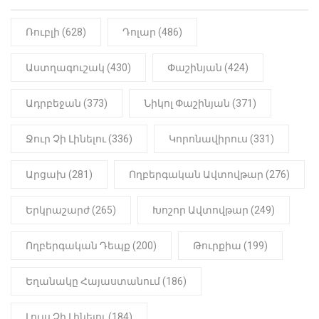
«Կալուգացի Սամո՛, դու
օտարերկրյա անուղեղ լրտես ես».
Նիկոլ Փաշինյան
Ռուբլի (628)
Դոլար (486)
22:01
ԻՐԱԴԱՐՁԱՅԻՆ
Աստղագուշակ (430)
Փաշինյան (424)
«Նուբարաշեն» ՔԿՀ-ում
հայտնաբերվել է
Ադրբեջան (373)
Նիկոլ Փաշինյան (371)
մանկապղծության համար
դատապարտված տղամարդու
մարմինը
Ջուր Չի Լինելու (336)
Կորոնավիրուս (331)
Արցախ (281)
Ողբերգական Ավտովթար (276)
Երկրաշարժ (265)
Խոշոր Ավտովթար (249)
Ողբերգական Դեպք (200)
Թուրքիա (199)
Եղանակը Հայաստանում (186)
Լույս Չի Լինելու (184)