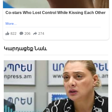
Կարդացեք Նաև