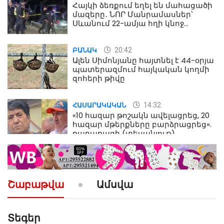
Հայկի ձեռքում եղել են մահացածի
մազերը․ ՆՈՐ Մանրամասներ՝
Սևանում 22-ամյա հղի կնոջ
մահվան դեպքից
20:42
ԲԱՆԱԿ
Ալեն Սիմոնյանը հայտնել է 44-օրյա
պատերազմում հայկական կողմի
զոհերի թիվը
14:32
ՀԱՍԱՐԱԿԱԿԱՆ
«10 հազար թոշակն ավելացրեց, 20
հազար մթերքները բարձրացրեց».
քաղաքացի (տեսանյութ)
10:52
ՔԱՂԱՔԱԿԱՆ
«Լեզվիդ տալու փոխարեն
արտաբերիր այս երկու
Շաբաթվա
Ամսվա
նախադասությունը»․ Իշխան
Սաղաթելյան (տեսանյութ)
Տեգեր
10:41
ՔԱՂԱՔԱԿԱՆ