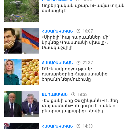
Ողբերգական վթար. 18-ամյա տղան
մահացել է
16:07
ՀԱՍԱՐԱԿԱԿԱՆ
«Սիրելի՛ հայ հարևաններ, մի՛
կրկնեք Վրաստանի սխալը»․
Սաակաշվիլի
21:37
ՀԱՍԱՐԱԿԱԿԱՆ
ՌԴ-ն ամբողջությամբ
դադարեցրեց Հայաստանից
ծիրանի ներմուծումը
18:33
ՔԱՂԱՔԱԿԱՆ
«Էս քանի օրը Փաշինյանն «Ուժեղ
Հայաստան»-ին դուրս է հանելու
ընտրապայքարից». Հովիկ
Աղազարյան
14:38
ՀԱՍԱՐԱԿԱԿԱՆ