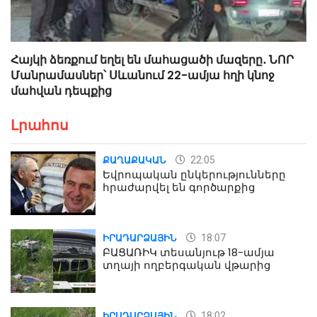
Հայկի ձեռքում եղել են մահացածի մազերը․ ՆՈՐ
Մանրամասներ՝ Սևանում 22-ամյա հղի կնոջ
մահվան դեպքից
Լրահոս
22:05
ՔԱՂԱՔԱԿԱՆ
Եվրոպական ընկերությունները
հրաժարվել են գործարքից
18:07
ԻՐԱԴԱՐՁԱՅԻՆ
ԲԱՑԱՌԻԿ տեսանյութ 18-ամյա
տղայի ողբերգական վթարից
18:02
ԻՐԱԴԱՐՁԱՅԻՆ