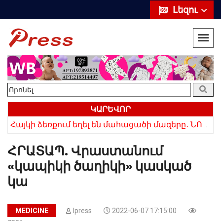
Լեզու
ԿԱՐԵՎՈՐ
ՌԴ-ն ամբողջությամբ դադարեցրեց Հայաստանից ծիրանի ներմուծումը
Հայկի ձեռքում եղել են մահացածի մազերը․ ՆՈՐ Մանրամասներ՝ Սևանում 22-ամյա հղի կնոջ մահվան դեպքից
ՀՐԱՏԱՊ. Վրաստանում
«կապիկի ծաղիկի» կասկած
կա
MEDICINE
Ipress
2022-06-07 17:15:00