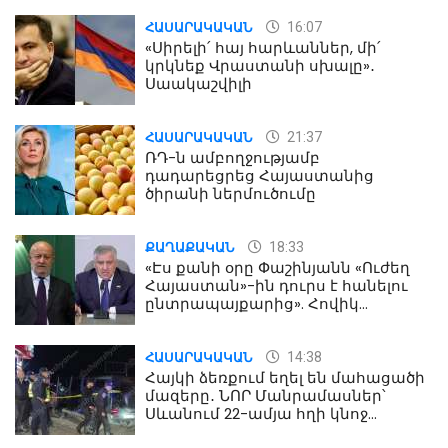
16:07
ՀԱՍԱՐԱԿԱԿԱՆ
«Սիրելի՛ հայ հարևաններ, մի՛
կրկնեք Վրաստանի սխալը»․
Սաակաշվիլի
21:37
ՀԱՍԱՐԱԿԱԿԱՆ
ՌԴ-ն ամբողջությամբ
դադարեցրեց Հայաստանից
ծիրանի ներմուծումը
18:33
ՔԱՂԱՔԱԿԱՆ
«Էս քանի օրը Փաշինյանն «Ուժեղ
Հայաստան»-ին դուրս է հանելու
ընտրապայքարից». Հովիկ
Աղազարյան
14:38
ՀԱՍԱՐԱԿԱԿԱՆ
Հայկի ձեռքում եղել են մահացածի
մազերը․ ՆՈՐ Մանրամասներ՝
Սևանում 22-ամյա հղի կնոջ
մահվան դեպքից