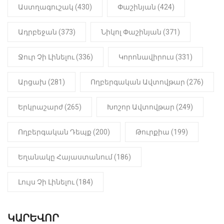
22:01
ԻՐԱԴԱՐՁԱՅԻՆ
Աստղագուշակ (430)
Փաշինյան (424)
«Նուբարաշեն» ՔԿՀ-ում
հայտնաբերվել է
Ադրբեջան (373)
Նիկոլ Փաշինյան (371)
մանկապղծության համար
դատապարտված տղամարդու
մարմինը
Ջուր Չի Լինելու (336)
Կորոնավիրուս (331)
Արցախ (281)
Ողբերգական Ավտովթար (276)
Երկրաշարժ (265)
Խոշոր Ավտովթար (249)
Ողբերգական Դեպք (200)
Թուրքիա (199)
Եղանակը Հայաստանում (186)
Լույս Չի Լինելու (184)
ԿԱՐԵՎՈՐ