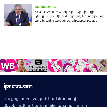
ՔԱՂԱՔԱԿԱՆ
ՏԵՍԱՆՅՈւԹ Չորրորդ երեխայի
դեպքում 2 միլիոն դրամ, հինգերորդ
երեխայի դեպքում բնակարան.
Սամվել Կարապետյան
ipress.am
Կայքից ամբողջական կամ մասնակի
մեջբերումներ կատարելիս ակտիվ հղումը