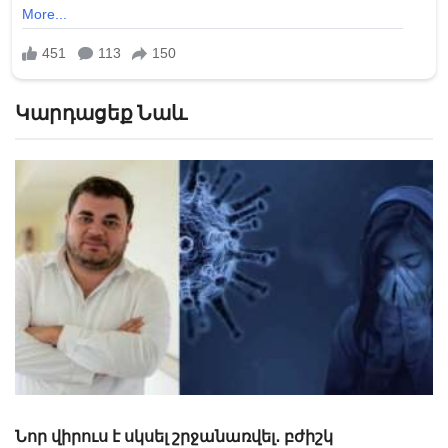
Կարդացեք Նաև
Ուսանողն այնքան ուժեղ է ծիծաղել կատակի
վրա, որ թոքի պատռվածք է ստացել