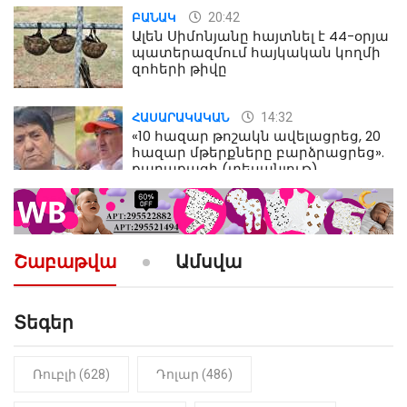
20:42
ԲԱՆԱԿ
Ալեն Սիմոնյանը հայտնել է 44-օրյա
պատերազմում հայկական կողմի
զոհերի թիվը
14:32
ՀԱՍԱՐԱԿԱԿԱՆ
«10 հազար թոշակն ավելացրեց, 20
հազար մթերքները բարձրացրեց».
քաղաքացի (տեսանյութ)
10:52
ՔԱՂԱՔԱԿԱՆ
«Լեզվիդ տալու փոխարեն
արտաբերիր այս երկու
Շաբաթվա
Ամսվա
նախադասությունը»․ Իշխան
Սաղաթելյան (տեսանյութ)
Տեգեր
10:41
ՔԱՂԱՔԱԿԱՆ
«Կալուգացի Սամո՛, դու
օտարերկրյա անուղեղ լրտես ես».
Նիկոլ Փաշինյան
Ռուբլի (628)
Դոլար (486)