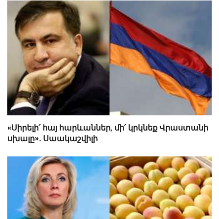
«Սիրելի՛ հայ հարևաններ, մի՛ կրկնեք Վրաստանի
սխալը»․ Սաակաշվիլի