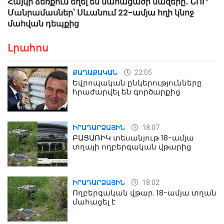
Հայկի ձեռքում եղել են մահացածի մազերը․ ՆՈՐ
Մանրամասներ՝ Սևանում 22-ամյա հղի կնոջ
մահվան դեպքից
Լրահոս
22:05
ՔԱՂԱՔԱԿԱՆ
Եվրոպական ընկերությունները
հրաժարվել են գործարքից
18:07
ԻՐԱԴԱՐՁԱՅԻՆ
ԲԱՑԱՌԻԿ տեսանյութ 18-ամյա
տղայի ողբերգական վթարից
18:02
ԻՐԱԴԱՐՁԱՅԻՆ
Ողբերգական վթար. 18-ամյա տղան
մահացել է