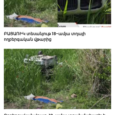
ԲԱՑԱՌԻԿ տեսանյութ 18-ամյա տղայի
ողբերգական վթարից