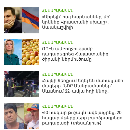
ՀԱՍԱՐԱԿԱԿԱՆ
«Սիրելի՛ հայ հարևաններ, մի՛
կրկնեք Վրաստանի սխալը»․
Սաակաշվիլի
ՀԱՍԱՐԱԿԱԿԱՆ
ՌԴ-ն ամբողջությամբ
դադարեցրեց Հայաստանից
ծիրանի ներմուծումը
ՀԱՍԱՐԱԿԱԿԱՆ
Հայկի ձեռքում եղել են մահացածի
մազերը․ ՆՈՐ Մանրամասներ՝
Սևանում 22-ամյա հղի կնոջ
մահվան դեպքից
ՀԱՍԱՐԱԿԱԿԱՆ
«10 հազար թոշակն ավելացրեց, 20
հազար մթերքները բարձրացրեց».
քաղաքացի (տեսանյութ)