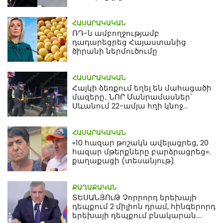
ՀԱՍԱՐԱԿԱԿԱՆ
ՌԴ-ն ամբողջությամբ
դադարեցրեց Հայաստանից
ծիրանի ներմուծումը
ՀԱՍԱՐԱԿԱԿԱՆ
Հայկի ձեռքում եղել են մահացածի
մազերը․ ՆՈՐ Մանրամասներ՝
Սևանում 22-ամյա հղի կնոջ
մահվան դեպքից
ՀԱՍԱՐԱԿԱԿԱՆ
«10 հազար թոշակն ավելացրեց, 20
հազար մթերքները բարձրացրեց».
քաղաքացի (տեսանյութ)
ՔԱՂԱՔԱԿԱՆ
ՏԵՍԱՆՅՈւԹ Չորրորդ երեխայի
դեպքում 2 միլիոն դրամ, հինգերորդ
երեխայի դեպքում բնակարան.