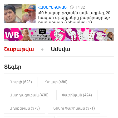
14:32
ՀԱՍԱՐԱԿԱԿԱՆ
«10 հազար թոշակն ավելացրեց, 20
հազար մթերքները բարձրացրեց».
քաղաքացի (տեսանյութ)
10:52
ՔԱՂԱՔԱԿԱՆ
«Լեզվիդ տալու փոխարեն
արտաբերիր այս երկու
Շաբաթվա
Ամսվա
նախադասությունը»․ Իշխան
Սաղաթելյան (տեսանյութ)
Տեգեր
10:41
ՔԱՂԱՔԱԿԱՆ
«Կալուգացի Սամո՛, դու
օտարերկրյա անուղեղ լրտես ես».
Նիկոլ Փաշինյան
Ռուբլի (628)
Դոլար (486)
22:01
ԻՐԱԴԱՐՁԱՅԻՆ
Աստղագուշակ (430)
Փաշինյան (424)
«Նուբարաշեն» ՔԿՀ-ում
հայտնաբերվել է
Ադրբեջան (373)
Նիկոլ Փաշինյան (371)
մանկապղծության համար
դատապարտված տղամարդու