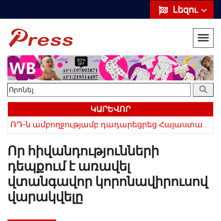
Լեզու
ԿԱՐԵՎՈՐ
ՌԴ-ն ամբողջությամբ դադարեցրեց Հայաստանից ծիրանի ներմուծումը
Հայկի ձեռքում եղել են մահացածի մազերը․ ՆՈՐ Մանրամասներ՝ Սևանում 22-ամյա հղի կնոջ մահվան դեպքից
Որ հիվանդությունների
դեպքում է առավել
վտանգավոր կորոնավիրուսով
վարակվելը