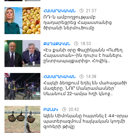
21:37
ՀԱՍԱՐԱԿԱԿԱՆ
ՌԴ-ն ամբողջությամբ
դադարեցրեց Հայաստանից
ծիրանի ներմուծումը
18:33
ՔԱՂԱՔԱԿԱՆ
«Էս քանի օրը Փաշինյանն «Ուժեղ
Հայաստան»-ին դուրս է հանելու
ընտրապայքարից». Հովիկ
Աղազարյան
14:38
ՀԱՍԱՐԱԿԱԿԱՆ
Հայկի ձեռքում եղել են մահացածի
մազերը․ ՆՈՐ Մանրամասներ՝
Սևանում 22-ամյա հղի կնոջ
մահվան դեպքից
20:42
ԲԱՆԱԿ
Ալեն Սիմոնյանը հայտնել է 44-օրյա
պատերազմում հայկական կողմի
զոհերի թիվը