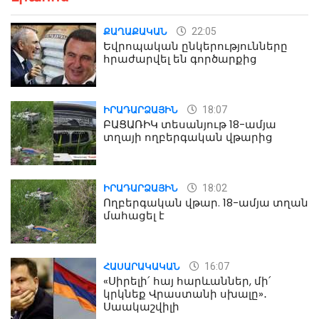
22:05
ՔԱՂԱՔԱԿԱՆ
Եվրոպական ընկերությունները
հրաժարվել են գործարքից
18:07
ԻՐԱԴԱՐՁԱՅԻՆ
ԲԱՑԱՌԻԿ տեսանյութ 18-ամյա
տղայի ողբերգական վթարից
18:02
ԻՐԱԴԱՐՁԱՅԻՆ
Ողբերգական վթար. 18-ամյա տղան
մահացել է
16:07
ՀԱՍԱՐԱԿԱԿԱՆ
«Սիրելի՛ հայ հարևաններ, մի՛
կրկնեք Վրաստանի սխալը»․
Սաակաշվիլի