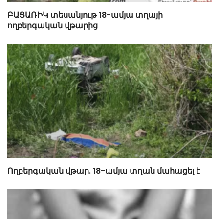
ԲԱՑԱՌԻԿ տեսանյութ 18-ամյա տղայի
ողբերգական վթարից
Ողբերգական վթար. 18-ամյա տղան մահացել է