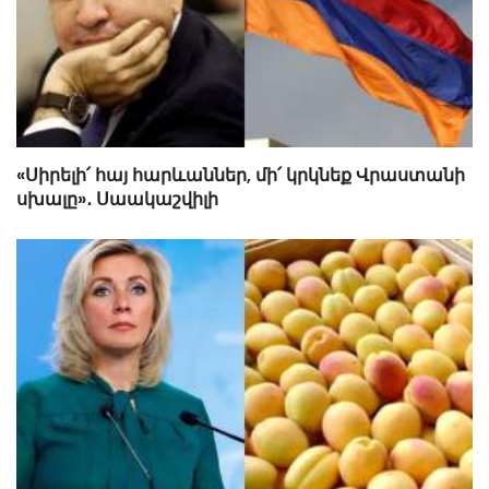
«Սիրելի՛ հայ հարևաններ, մի՛ կրկնեք Վրաստանի
սխալը»․ Սաակաշվիլի