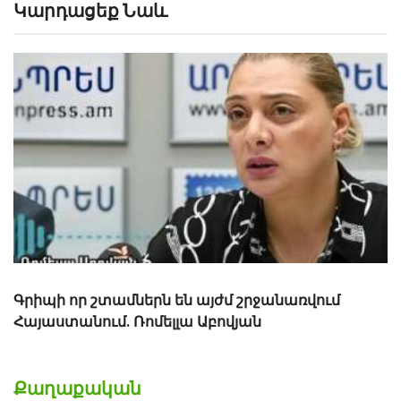
Կարդացեք Նաև
Նոր վիրուս է սկսել շրջանառվել․ բժիշկ
Քաղաքական