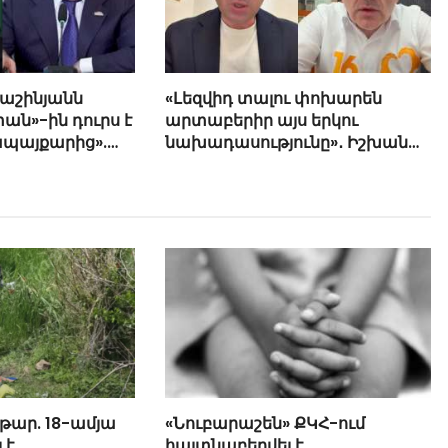
Փաշինյանն
«Լեզվիդ տալու փոխարեն
ան»-ին դուրս է
արտաբերիր այս երկու
ապայքարից».
նախադասությունը»․ Իշխան
յան
Սաղաթելյան (տեսանյութ)
թար. 18-ամյա
«Նուբարաշեն» ՔԿՀ-ում
 է
հայտնաբերվել է