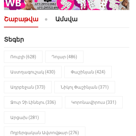
10:52
ՔԱՂԱՔԱԿԱՆ
«Լեզվիդ տալու փոխարեն
արտաբերիր այս երկու
Շաբաթվա
Ամսվա
նախադասությունը»․ Իշխան
Սաղաթելյան (տեսանյութ)
Տեգեր
10:41
ՔԱՂԱՔԱԿԱՆ
«Կալուգացի Սամո՛, դու
օտարերկրյա անուղեղ լրտես ես».
Նիկոլ Փաշինյան
Ռուբլի (628)
Դոլար (486)
22:01
ԻՐԱԴԱՐՁԱՅԻՆ
Աստղագուշակ (430)
Փաշինյան (424)
«Նուբարաշեն» ՔԿՀ-ում
հայտնաբերվել է
Ադրբեջան (373)
Նիկոլ Փաշինյան (371)
մանկապղծության համար
դատապարտված տղամարդու
մարմինը
Ջուր Չի Լինելու (336)
Կորոնավիրուս (331)
Արցախ (281)
Ողբերգական Ավտովթար (276)