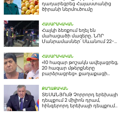
դադարեցրեց Հայաստանից
ծիրանի ներմուծումը
ՀԱՍԱՐԱԿԱԿԱՆ
Հայկի ձեռքում եղել են
մահացածի մազերը․ ՆՈՐ
Մանրամասներ՝ Սևանում 22-
ամյա հղի կնոջ մահվան դեպքից
ՀԱՍԱՐԱԿԱԿԱՆ
«10 հազար թոշակն ավելացրեց,
20 հազար մթերքները
բարձրացրեց». քաղաքացի
(տեսանյութ)
ՔԱՂԱՔԱԿԱՆ
ՏԵՍԱՆՅՈւԹ Չորրորդ երեխայի
դեպքում 2 միլիոն դրամ,
հինգերորդ երեխայի դեպքում
բնակարան. Սամվել
Կարապետյան