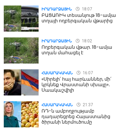
18:07
ԻՐԱԴԱՐՁԱՅԻՆ
ԲԱՑԱՌԻԿ տեսանյութ 18-ամյա
տղայի ողբերգական վթարից
18:02
ԻՐԱԴԱՐՁԱՅԻՆ
Ողբերգական վթար. 18-ամյա
տղան մահացել է
16:07
ՀԱՍԱՐԱԿԱԿԱՆ
«Սիրելի՛ հայ հարևաններ, մի՛
կրկնեք Վրաստանի սխալը»․
Սաակաշվիլի
21:37
ՀԱՍԱՐԱԿԱԿԱՆ
ՌԴ-ն ամբողջությամբ
դադարեցրեց Հայաստանից
ծիրանի ներմուծումը