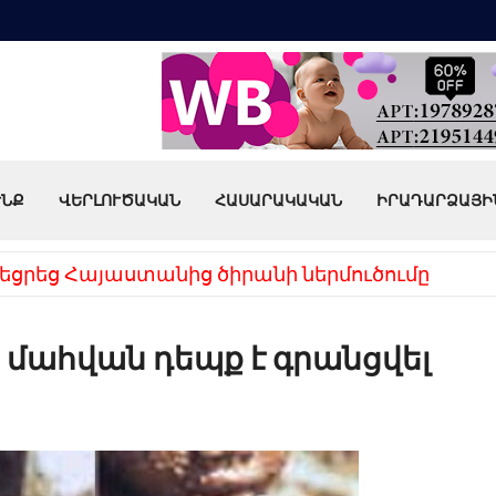
ՒՆՔ
ՎԵՐԼՈՒԾԱԿԱՆ
ՀԱՍԱՐԱԿԱԿԱՆ
ԻՐԱԴԱՐՁԱՅԻ
եցրեց Հայաստանից ծիրանի ներմուծումը
մահվան դեպք է գրանցվել