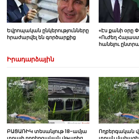
Եվրոպական ընկերությունները
«Էս քանի օրը 
հրաժարվել են գործարքից
«Ուժեղ Հայաստ
հանելու ընտր
Հովիկ Աղազար
Իրադարձային
ԲԱՑԱՌԻԿ տեսանյութ 18-ամյա
Ողբերգական վ
տղայի ողբերգական վթարից
տղան մահացել