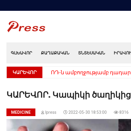
ԳԼԽԱՎՈՐ
ՔԱՂԱՔԱԿԱՆ
ՏՆՏԵՍԱԿԱՆ
ԻՐԱՎՈ
ԿԱՐԵՎՈՐ
ՌԴ-ն ամբողջությամբ դադար
ԿԱՐԵՎՈՐ. Կապիկի ծաղիկից 
MEDICINE
Ipress
2022-05-30 18:53:00
8316