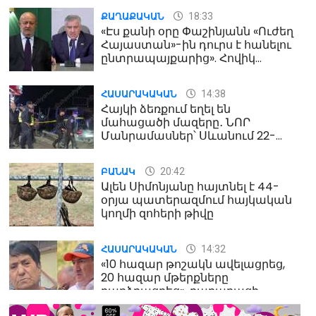
18:33
ՔԱՂԱՔԱԿԱՆ
«Էս քանի օրը Փաշինյանն «Ուժեղ
Հայաստան»-ին դուրս է հանելու
ընտրապայքարից». Հովիկ
Աղազարյան
14:38
ՀԱՍԱՐԱԿԱԿԱՆ
Հայկի ձեռքում եղել են
մահացածի մազերը․ ՆՈՐ
Մանրամասներ՝ Սևանում 22-
ամյա հղի կնոջ մահվան դեպքից
20:42
ԲԱՆԱԿ
Ալեն Սիմոնյանը հայտնել է 44-
օրյա պատերազմում հայկական
կողմի զոհերի թիվը
14:32
ՀԱՍԱՐԱԿԱԿԱՆ
«10 հազար թոշակն ավելացրեց,
20 հազար մթերքները
բարձրացրեց». քաղաքացի
(տեսանյութ)