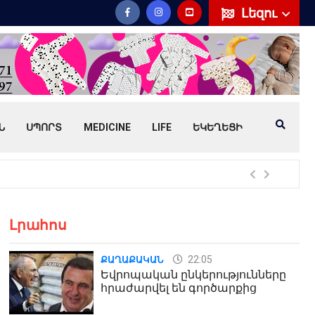
Լեզու
Ն
ՍՊՈՐՏ
MEDICINE
LIFE
ԵԿԵՂԵՑԻ
Հայ
Լրահոս
22:05
ՔԱՂԱՔԱԿԱՆ
Եվրոպական ընկերությունները
հրաժարվել են գործարքից