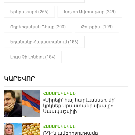
Երկրաշարժ (265)
Խոշոր Ավտովթար (249)
Ողբերգական Դեպք (200)
Թուրքիա (199)
Եղանակը Հայաստանում (186)
Լույս Չի Լինելու (184)
ԿԱՐԵՎՈՐ
ՀԱՍԱՐԱԿԱԿԱՆ
«Սիրելի՛ հայ հարևաններ, մի՛
կրկնեք Վրաստանի սխալը»․
Սաակաշվիլի
ՀԱՍԱՐԱԿԱԿԱՆ
ՌԴ-ն ամբողջությամբ