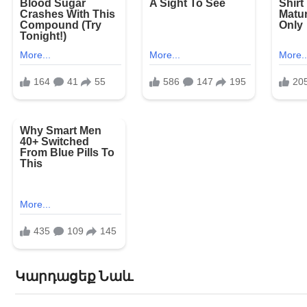
Կարդացեք Նաև