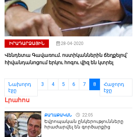
ԻՐԱԴԱՐՁԱՅԻՆ
28-04-2020
Վենդետա Գավառում. ոստիկաններին ճեղքելով՝
հիվանդանոցում երկու հոգու վիզ են կտրել
Նախորդ
3
4
5
6
7
8
Հաջորդ
էջը
էջը
Լրահոս
22:05
ՔԱՂԱՔԱԿԱՆ
Եվրոպական ընկերությունները
հրաժարվել են գործարքից