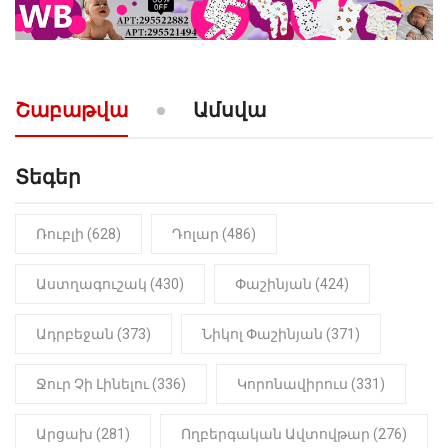
10:52
ՔԱՂԱՔԱԿԱՆ
«Լեզվիդ տալու փոխարեն
արտաբերիր այս երկու
նախադասությունը»․ Իշխան
Սաղաթելյան (տեսանյութ)
Շաբաթվա
Ամսվա
Տեգեր
Ռուբլի (628)
Դոլար (486)
Աստղագուշակ (430)
Փաշինյան (424)
Ադրբեջան (373)
Նիկոլ Փաշինյան (371)
Ջուր Չի Լինելու (336)
Կորոնավիրուս (331)
Արցախ (281)
Ողբերգական Ավտովթար (276)