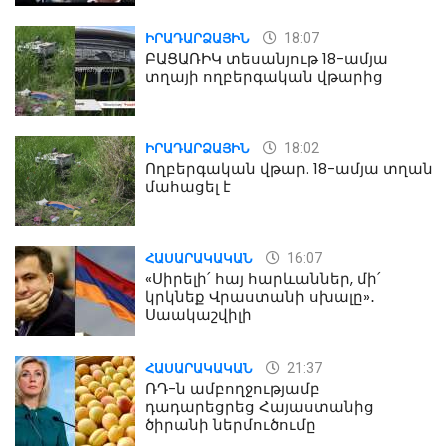
18:07
ԻՐԱԴԱՐՁԱՅԻՆ
ԲԱՑԱՌԻԿ տեսանյութ 18-ամյա
տղայի ողբերգական վթարից
18:02
ԻՐԱԴԱՐՁԱՅԻՆ
Ողբերգական վթար. 18-ամյա տղան
մահացել է
16:07
ՀԱՍԱՐԱԿԱԿԱՆ
«Սիրելի՛ հայ հարևաններ, մի՛
կրկնեք Վրաստանի սխալը»․
Սաակաշվիլի
21:37
ՀԱՍԱՐԱԿԱԿԱՆ
ՌԴ-ն ամբողջությամբ
դադարեցրեց Հայաստանից
ծիրանի ներմուծումը