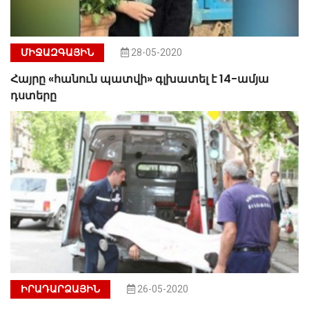
ՄԻՋԱԶԳԱՅԻՆ
28-05-2020
Հայրը «հանուն պատվի» գլխատել է 14-ամյա
դստերը
ԻՐԱԴԱՐՁԱՅԻՆ
26-05-2020