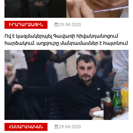
ԻՐԱԴԱՐՁԱՅԻՆ
29-04-2020
Ով է կազմակերպել Գավառի հիվանդանոցում
հարձակում. աղբյուրը մանրամասներ է հայտնում
ՀԱՍԱՐԱԿԱԿԱՆ
29-04-2020