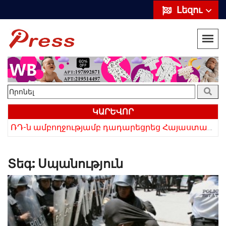
Լեզու
ԿԱՐԵՎՈՐ
«Սիրելի՛ հայ հարևաններ, մի՛ կրկնեք Վրաստանի սխալը»․ Սաակաշվիլի
ՌԴ-ն ամբողջությամբ դադարեցրեց Հայաստանից ծիրանի ներմուծումը
Տեգ:
Սպանություն