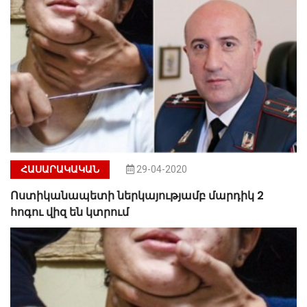
ՀԱՍԱՐԱԿԱԿԱՆ
29-04-2020
Ոստիկանապետի ներկայությամբ մարդիկ 2
հոգու վիզ են կտրում