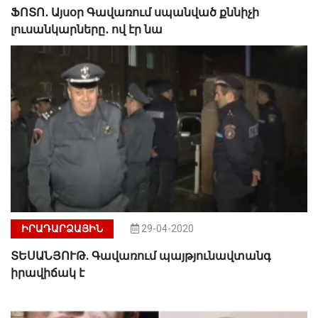
ՖՈՏՈ․ Այսօր Գավառում սպանված քննիչի
լուսանկարները․ ով էր նա
ԻՐԱԴԱՐՁԱՅԻՆ
29-04-2020
ՏԵՍԱՆՅՈՒԹ. Գավառում պայթյունավտանգ
իրավիճակ է