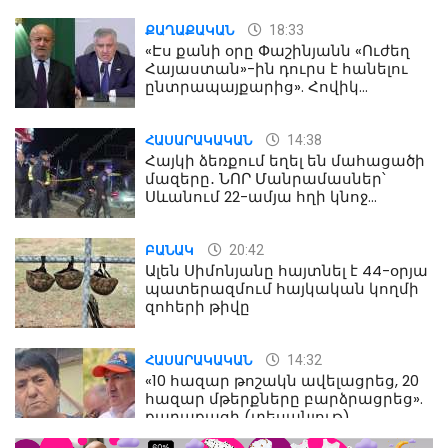
18:33
ՔԱՂԱՔԱԿԱՆ
«Էս քանի օրը Փաշինյանն «Ուժեղ
Հայաստան»-ին դուրս է հանելու
ընտրապայքարից». Հովիկ
Աղազարյան
14:38
ՀԱՍԱՐԱԿԱԿԱՆ
Հայկի ձեռքում եղել են մահացածի
մազերը․ ՆՈՐ Մանրամասներ՝
Սևանում 22-ամյա հղի կնոջ
մահվան դեպքից
20:42
ԲԱՆԱԿ
Ալեն Սիմոնյանը հայտնել է 44-օրյա
պատերազմում հայկական կողմի
զոհերի թիվը
14:32
ՀԱՍԱՐԱԿԱԿԱՆ
«10 հազար թոշակն ավելացրեց, 20
հազար մթերքները բարձրացրեց».
քաղաքացի (տեսանյութ)