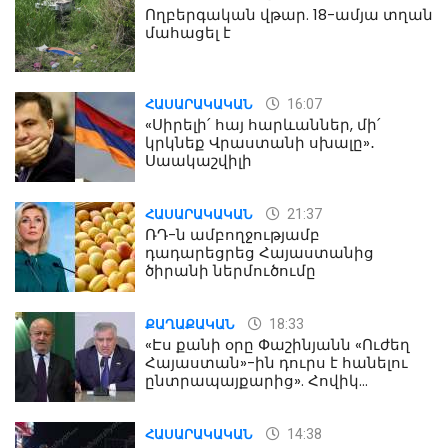
Ողբերգական վթար. 18-ամյա տղան
մահացել է
16:07
ՀԱՍԱՐԱԿԱԿԱՆ
«Սիրելի՛ հայ հարևաններ, մի՛
կրկնեք Վրաստանի սխալը»․
Սաակաշվիլի
21:37
ՀԱՍԱՐԱԿԱԿԱՆ
ՌԴ-ն ամբողջությամբ
դադարեցրեց Հայաստանից
ծիրանի ներմուծումը
18:33
ՔԱՂԱՔԱԿԱՆ
«Էս քանի օրը Փաշինյանն «Ուժեղ
Հայաստան»-ին դուրս է հանելու
ընտրապայքարից». Հովիկ
Աղազարյան
14:38
ՀԱՍԱՐԱԿԱԿԱՆ