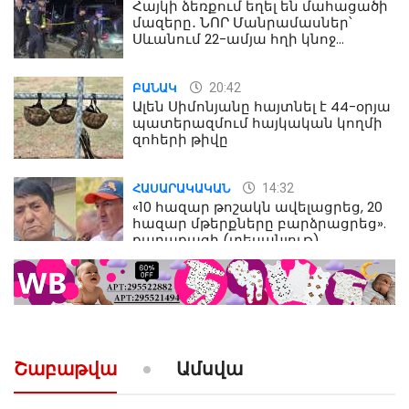
Հայկի ձեռքում եղել են մահացածի
մազերը․ ՆՈՐ Մանրամասներ՝
Սևանում 22-ամյա հղի կնոջ
մահվան դեպքից
20:42
ԲԱՆԱԿ
Ալեն Սիմոնյանը հայտնել է 44-օրյա
պատերազմում հայկական կողմի
զոհերի թիվը
14:32
ՀԱՍԱՐԱԿԱԿԱՆ
«10 հազար թոշակն ավելացրեց, 20
հազար մթերքները բարձրացրեց».
քաղաքացի (տեսանյութ)
10:52
ՔԱՂԱՔԱԿԱՆ
«Լեզվիդ տալու փոխարեն
արտաբերիր այս երկու
նախադասությունը»․ Իշխան
Սաղաթելյան (տեսանյութ)
Շաբաթվա
Ամսվա