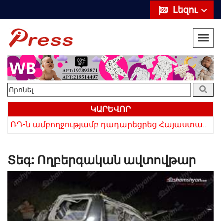
Լեզու
ԿԱՐԵՎՈՐ
ՌԴ-ն ամբողջությամբ դադարեցրեց Հայաստանից ծիրանի ներմուծումը
Հայկի ձեռքում եղել են մահացածի մազերը․ ՆՈՐ Մանրամասներ՝ Սևանում 22-ամյա հղի կնոջ մահվան դեպքից
Տեգ:
Ողբերգական ավտովթար