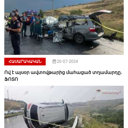
ՀԱՍԱՐԱԿԱԿԱՆ
20-07-2024
Ով է այսօր ավտովթարից մահացած տղամարդը․
ՖՈՏՈ