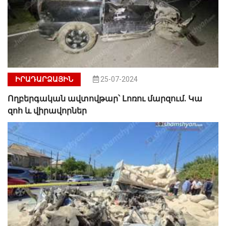
ԻՐԱԴԱՐՁԱՅԻՆ
25-07-2024
Ողբերգական ավտովթար՝ Լոռու մարզում. Կա
զոհ և վիրավորներ