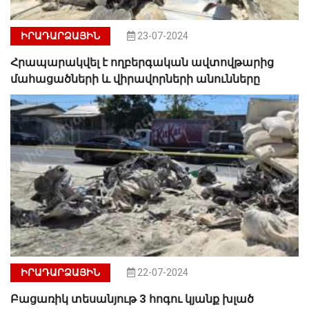
ԻՐԱԴԱՐՁԱՅԻՆ
23-07-2024
Հրապարակվել է ողբերգական ավտովթարից
մահացածների և վիրավորների անունները
ԻՐԱԴԱՐՁԱՅԻՆ
22-07-2024
Բացառիկ տեսանյութ 3 հոգու կյանք խլած