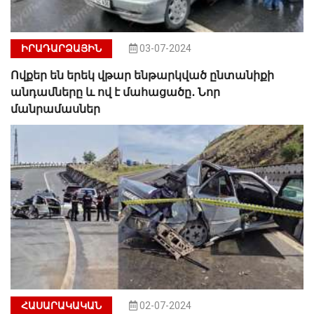
ԻՐԱԴԱՐՁԱՅԻՆ
03-07-2024
Ովքեր են երեկ վթար ենթարկված ընտանիքի
անդամները և ով է մահացածը․ Նոր
մանրամասներ
ՀԱՍԱՐԱԿԱԿԱՆ
02-07-2024