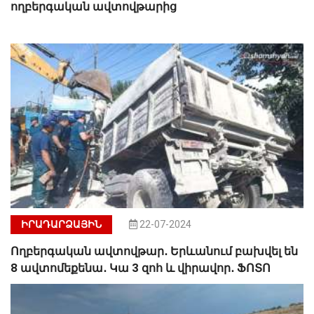
ողբերգական ավտովթարից
ԻՐԱԴԱՐՁԱՅԻՆ
22-07-2024
Ողբերգական ավտովթար․ Երևանում բախվել են
8 ավտոմեքենա․ Կա 3 զոհ և վիրավոր․ ՖՈՏՈ