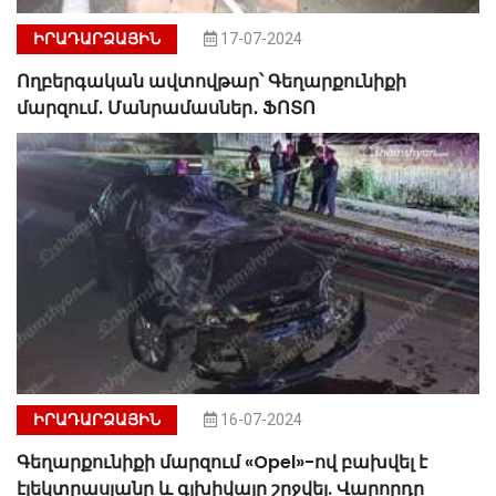
ԻՐԱԴԱՐՁԱՅԻՆ
17-07-2024
Ողբերգական ավտովթար՝ Գեղարքունիքի
մարզում․ Մանրամասներ․ ՖՈՏՈ
ԻՐԱԴԱՐՁԱՅԻՆ
16-07-2024
Գեղարքունիքի մարզում «Opel»-ով բախվել է
էլեկտրասյանը և գլխիվայր շրջվել. Վարորդը