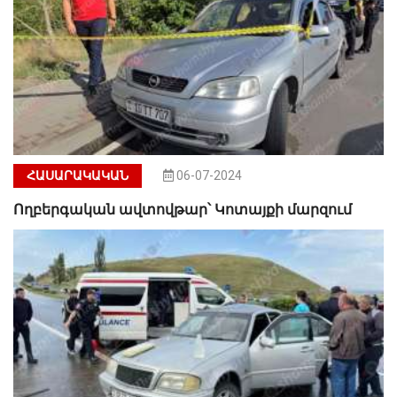
ՀԱՍԱՐԱԿԱԿԱՆ
06-07-2024
Ողբերգական ավտովթար՝ Կոտայքի մարզում