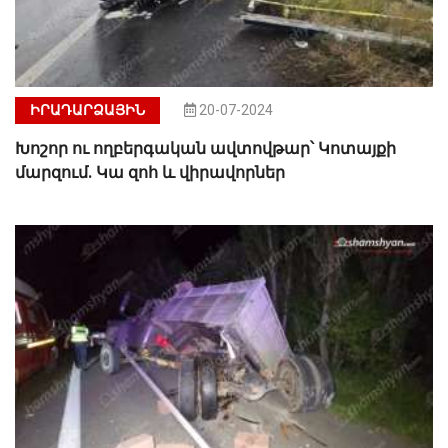
ԻՐԱԴԱՐՁԱՅԻՆ
20-07-2024
Խոշոր ու ողբերգական ավտովթար՝ Կոտայքի
մարզում. Կա զոհ և վիրավորներ