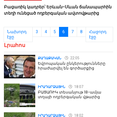
Բացառիկ կադրեր՝ Երևան-Սևան ճանապարհին
տեղի ունեցած ողբերգական ավտովթարից
Նախորդ
3
4
5
6
7
8
Հաջորդ
էջը
էջը
Լրահոս
22:05
ՔԱՂԱՔԱԿԱՆ
Եվրոպական ընկերությունները
հրաժարվել են գործարքից
18:07
ԻՐԱԴԱՐՁԱՅԻՆ
ԲԱՑԱՌԻԿ տեսանյութ 18-ամյա
տղայի ողբերգական վթարից
18:02
ԻՐԱԴԱՐՁԱՅԻՆ