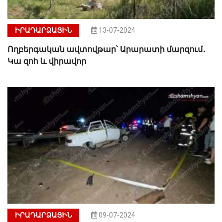
ԻՐԱԴԱՐՁԱՅԻՆ
13-07-2024
Ողբերգական ավտովթար՝ Արարատի մարզում․
Կա զոհ և վիրավոր
ԻՐԱԴԱՐՁԱՅԻՆ
09-07-2024