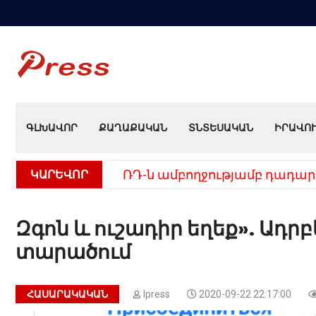
ԳԼԽԱՎՈՐ
ՔԱՂԱՔԱԿԱՆ
ՏՆՏԵՍԱԿԱՆ
ԻՐԱՎՈ
ԿԱՐԵՎՈՐ
ՌԴ-ն ամբողջությամբ դադար
Զգոն և ուշադիր եղեք». Ադր
տարածում
ՀԱՍԱՐԱԿԱԿԱՆ
Ipress
2020-09-22 22:17:00