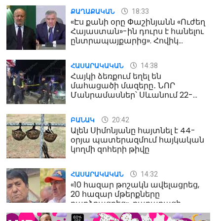
18:33
ՔԱՂԱՔԱԿԱՆ
«Էս քանի օրը Փաշինյանն «Ուժեղ
Հայաստան»-ին դուրս է հանելու
ընտրապայքարից». Հովիկ
Աղազարյան
14:38
ՀԱՍԱՐԱԿԱԿԱՆ
Հայկի ձեռքում եղել են
մահացածի մազերը․ ՆՈՐ
Մանրամասներ՝ Սևանում 22-
ամյա հղի կնոջ մահվան դեպքից
20:42
ԲԱՆԱԿ
Ալեն Սիմոնյանը հայտնել է 44-
օրյա պատերազմում հայկական
կողմի զոհերի թիվը
14:32
ՀԱՍԱՐԱԿԱԿԱՆ
«10 հազար թոշակն ավելացրեց,
20 հազար մթերքները
բարձրացրեց». քաղաքացի
(տեսանյութ)