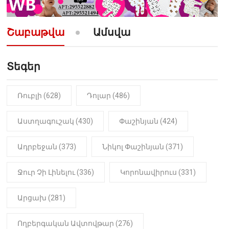
10:52
ՔԱՂԱՔԱԿԱՆ
«Լեզվիդ տալու փոխարեն
արտաբերիր այս երկու
Շաբաթվա
Ամսվա
նախադասությունը»․ Իշխան
Սաղաթելյան (տեսանյութ)
Տեգեր
10:41
ՔԱՂԱՔԱԿԱՆ
«Կալուգացի Սամո՛, դու
օտարերկրյա անուղեղ լրտես ես».
Նիկոլ Փաշինյան
Ռուբլի (628)
Դոլար (486)
22:01
ԻՐԱԴԱՐՁԱՅԻՆ
Աստղագուշակ (430)
Փաշինյան (424)
«Նուբարաշեն» ՔԿՀ-ում
հայտնաբերվել է
Ադրբեջան (373)
Նիկոլ Փաշինյան (371)
մանկապղծության համար
դատապարտված տղամարդու
մարմինը
Ջուր Չի Լինելու (336)
Կորոնավիրուս (331)
Արցախ (281)
Ողբերգական Ավտովթար (276)