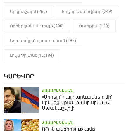
Երկրաշարժ (265)
Խոշոր Ավտովթար (249)
Ողբերգական Դեպք (200)
Թուրքիա (199)
Եղանակը Հայաստանում (186)
Լույս Չի Լինելու (184)
ԿԱՐԵՎՈՐ
ՀԱՍԱՐԱԿԱԿԱՆ
«Սիրելի՛ հայ հարևաններ, մի՛
կրկնեք Վրաստանի սխալը»․
Սաակաշվիլի
ՀԱՍԱՐԱԿԱԿԱՆ
ՌԴ-ն ամբողջությամբ