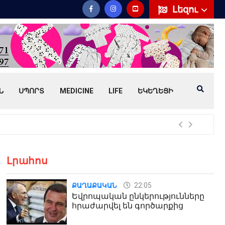
Լեզու
Ն
ՍՊՈՐՏ
MEDICINE
LIFE
ԵԿԵՂԵՑԻ
Հայ
Լրահոս
22:05
ՔԱՂԱՔԱԿԱՆ
Եվրոպական ընկերությունները
հրաժարվել են գործարքից