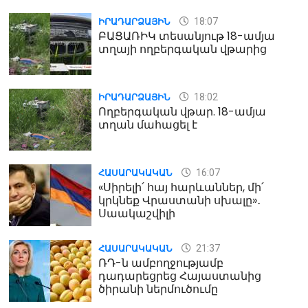
18:07
ԻՐԱԴԱՐՁԱՅԻՆ
ԲԱՑԱՌԻԿ տեսանյութ 18-ամյա
տղայի ողբերգական վթարից
18:02
ԻՐԱԴԱՐՁԱՅԻՆ
Ողբերգական վթար. 18-ամյա
տղան մահացել է
16:07
ՀԱՍԱՐԱԿԱԿԱՆ
«Սիրելի՛ հայ հարևաններ, մի՛
կրկնեք Վրաստանի սխալը»․
Սաակաշվիլի
21:37
ՀԱՍԱՐԱԿԱԿԱՆ
ՌԴ-ն ամբողջությամբ
դադարեցրեց Հայաստանից
ծիրանի ներմուծումը