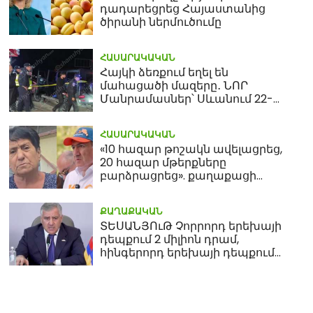
դադարեցրեց Հայաստանից
ծիրանի ներմուծումը
ՀԱՍԱՐԱԿԱԿԱՆ
Հայկի ձեռքում եղել են
մահացածի մազերը․ ՆՈՐ
Մանրամասներ՝ Սևանում 22-
ամյա հղի կնոջ մահվան դեպքից
ՀԱՍԱՐԱԿԱԿԱՆ
«10 հազար թոշակն ավելացրեց,
20 հազար մթերքները
բարձրացրեց». քաղաքացի
(տեսանյութ)
ՔԱՂԱՔԱԿԱՆ
ՏԵՍԱՆՅՈւԹ Չորրորդ երեխայի
դեպքում 2 միլիոն դրամ,
հինգերորդ երեխայի դեպքում
բնակարան. Սամվել
Կարապետյան