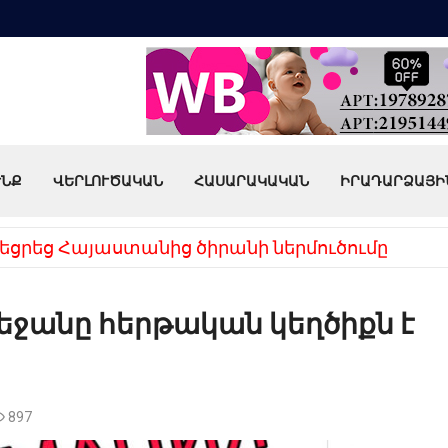
ՒՆՔ
ՎԵՐԼՈՒԾԱԿԱՆ
ՀԱՍԱՐԱԿԱԿԱՆ
ԻՐԱԴԱՐՁԱՅԻ
եցրեց Հայաստանից ծիրանի ներմուծումը
բեջանը հերթական կեղծիքն է
897