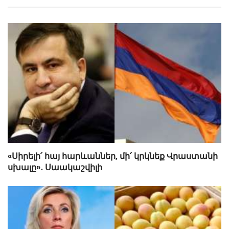
«Սիրելի՛ հայ հարևաններ, մի՛ կրկնեք Վրաստանի
սխալը»․ Սաակաշվիլի