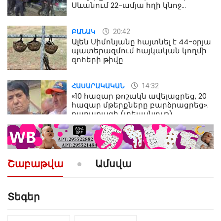
Սևանում 22-ամյա հղի կնոջ
մահվան դեպքից
20:42
ԲԱՆԱԿ
Ալեն Սիմոնյանը հայտնել է 44-օրյա
պատերազմում հայկական կողմի
զոհերի թիվը
14:32
ՀԱՍԱՐԱԿԱԿԱՆ
«10 հազար թոշակն ավելացրեց, 20
հազար մթերքները բարձրացրեց».
քաղաքացի (տեսանյութ)
10:52
ՔԱՂԱՔԱԿԱՆ
«Լեզվիդ տալու փոխարեն
արտաբերիր այս երկու
Շաբաթվա
Ամսվա
նախադասությունը»․ Իշխան
Սաղաթելյան (տեսանյութ)
Տեգեր
10:41
ՔԱՂԱՔԱԿԱՆ
«Կալուգացի Սամո՛, դու
օտարերկրյա անուղեղ լրտես ես».