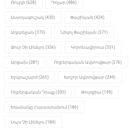
Նիկոլ Փաշինյան
Ռուբլի (628)
Դոլար (486)
22:01
ԻՐԱԴԱՐՁԱՅԻՆ
Աստղագուշակ (430)
Փաշինյան (424)
«Նուբարաշեն» ՔԿՀ-ում
հայտնաբերվել է
Ադրբեջան (373)
Նիկոլ Փաշինյան (371)
մանկապղծության համար
դատապարտված տղամարդու
մարմինը
Ջուր Չի Լինելու (336)
Կորոնավիրուս (331)
Արցախ (281)
Ողբերգական Ավտովթար (276)
Երկրաշարժ (265)
Խոշոր Ավտովթար (249)
Ողբերգական Դեպք (200)
Թուրքիա (199)
Եղանակը Հայաստանում (186)
Լույս Չի Լինելու (184)