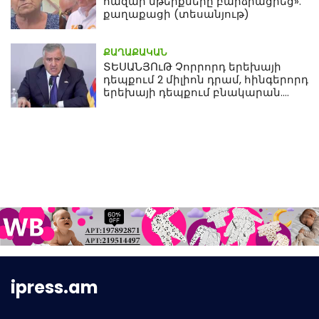
հազար մթերքները բարձրացրեց».
քաղաքացի (տեսանյութ)
ՔԱՂԱՔԱԿԱՆ
ՏԵՍԱՆՅՈւԹ Չորրորդ երեխայի
դեպքում 2 միլիոն դրամ, հինգերորդ
երեխայի դեպքում բնակարան.
Սամվել Կարապետյան
ipress.am