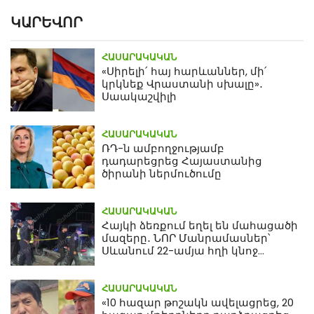
ԿԱՐԵՎՈՐ
ՀԱՍԱՐԱԿԱԿԱՆ
«Սիրելի՛ հայ հարևաններ, մի՛
կրկնեք Վրաստանի սխալը»․
Սաակաշվիլի
ՀԱՍԱՐԱԿԱԿԱՆ
ՌԴ-ն ամբողջությամբ
դադարեցրեց Հայաստանից
ծիրանի ներմուծումը
ՀԱՍԱՐԱԿԱԿԱՆ
Հայկի ձեռքում եղել են մահացածի
մազերը․ ՆՈՐ Մանրամասներ՝
Սևանում 22-ամյա հղի կնոջ
մահվան դեպքից
ՀԱՍԱՐԱԿԱԿԱՆ
«10 հազար թոշակն ավելացրեց, 20