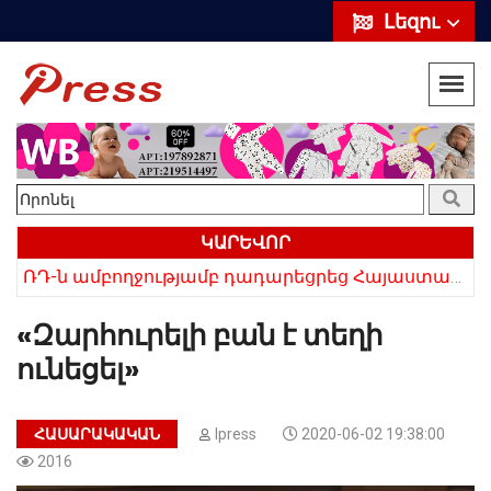
Լեզու
ԿԱՐԵՎՈՐ
ՌԴ-ն ամբողջությամբ դադարեցրեց Հայաստանից ծիրանի ներմուծումը
Հայկի ձեռքում եղել են մահացածի մազերը․ ՆՈՐ Մանրամասներ՝ Սևանում 22-ամյա հղի կնոջ մահվան դեպքից
«Զարհուրելի բան է տեղի
ունեցել»
ՀԱՍԱՐԱԿԱԿԱՆ
Ipress
2020-06-02 19:38:00
2016