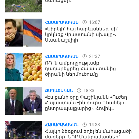
մահացել է
16:07
ՀԱՍԱՐԱԿԱԿԱՆ
«Սիրելի՛ հայ հարևաններ, մի՛
կրկնեք Վրաստանի սխալը»․
Սաակաշվիլի
21:37
ՀԱՍԱՐԱԿԱԿԱՆ
ՌԴ-ն ամբողջությամբ
դադարեցրեց Հայաստանից
ծիրանի ներմուծումը
18:33
ՔԱՂԱՔԱԿԱՆ
«Էս քանի օրը Փաշինյանն «Ուժեղ
Հայաստան»-ին դուրս է հանելու
ընտրապայքարից». Հովիկ
Աղազարյան
14:38
ՀԱՍԱՐԱԿԱԿԱՆ
Հայկի ձեռքում եղել են մահացածի
մազերը․ ՆՈՐ Մանրամասներ՝