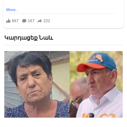
Կարդացեք Նաև
«Հիշեցի՞ք մեզ, ձեր սանիկներն ենք». աղջիկները՝
Նիկոլ Փաշինյանին