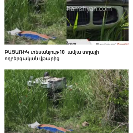
ԲԱՑԱՌԻԿ տեսանյութ 18-ամյա տղայի
ողբերգական վթարից