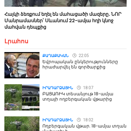
Հայկի ձեռքում եղել են մահացածի մազերը․ ՆՈՐ
Մանրամասներ՝ Սևանում 22-ամյա հղի կնոջ
մահվան դեպքից
Լրահոս
22:05
ՔԱՂԱՔԱԿԱՆ
Եվրոպական ընկերությունները
հրաժարվել են գործարքից
18:07
ԻՐԱԴԱՐՁԱՅԻՆ
ԲԱՑԱՌԻԿ տեսանյութ 18-ամյա
տղայի ողբերգական վթարից
18:02
ԻՐԱԴԱՐՁԱՅԻՆ
Ողբերգական վթար. 18-ամյա տղան