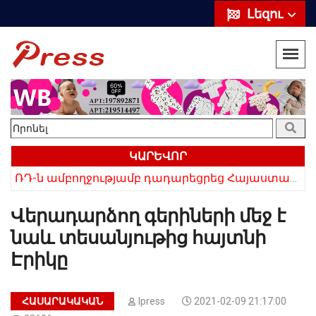
Լեզու
ԿԱՐԵՎՈՐ
«Սիրելի՛ հայ հարևաններ, մի՛ կրկնեք Վրաստանի սխալը»․ Սաակաշվիլի
ՌԴ-ն ամբողջությամբ դադարեցրեց Հայաստանից ծիրանի ներմուծումը
Վերադարձող գերիների մեջ է
նաև տեսանյութից հայտնի
Էրիկը
ՀԱՍԱՐԱԿԱԿԱՆ
Ipress
2021-02-09 21:17:00