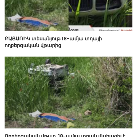
ԲԱՑԱՌԻԿ տեսանյութ 18-ամյա տղայի
ողբերգական վթարից
Ողբերգական վթար. 18-ամյա տղան մահացել է