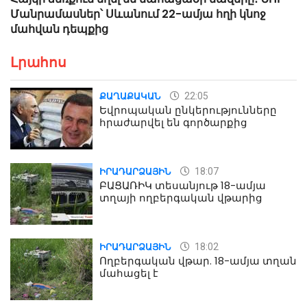
Մանրամասներ՝ Սևանում 22-ամյա հղի կնոջ
մահվան դեպքից
Լրահոս
22:05
ՔԱՂԱՔԱԿԱՆ
Եվրոպական ընկերությունները
հրաժարվել են գործարքից
18:07
ԻՐԱԴԱՐՁԱՅԻՆ
ԲԱՑԱՌԻԿ տեսանյութ 18-ամյա
տղայի ողբերգական վթարից
18:02
ԻՐԱԴԱՐՁԱՅԻՆ
Ողբերգական վթար. 18-ամյա տղան
մահացել է