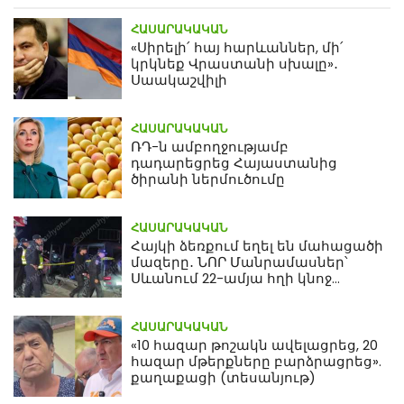
ՀԱՍԱՐԱԿԱԿԱՆ
«Սիրելի՛ հայ հարևաններ, մի՛
կրկնեք Վրաստանի սխալը»․
Սաակաշվիլի
ՀԱՍԱՐԱԿԱԿԱՆ
ՌԴ-ն ամբողջությամբ
դադարեցրեց Հայաստանից
ծիրանի ներմուծումը
ՀԱՍԱՐԱԿԱԿԱՆ
Հայկի ձեռքում եղել են մահացածի
մազերը․ ՆՈՐ Մանրամասներ՝
Սևանում 22-ամյա հղի կնոջ
մահվան դեպքից
ՀԱՍԱՐԱԿԱԿԱՆ
«10 հազար թոշակն ավելացրեց, 20
հազար մթերքները բարձրացրեց».
քաղաքացի (տեսանյութ)