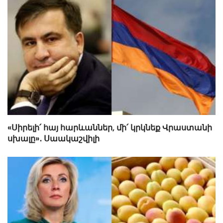
«Սիրելի՛ հայ հարևաններ, մի՛ կրկնեք Վրաստանի
սխալը»․ Սաակաշվիլի