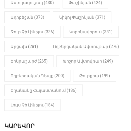
22:01
ԻՐԱԴԱՐՁԱՅԻՆ
Աստղագուշակ (430)
Փաշինյան (424)
«Նուբարաշեն» ՔԿՀ-ում
հայտնաբերվել է
Ադրբեջան (373)
Նիկոլ Փաշինյան (371)
մանկապղծության համար
դատապարտված տղամարդու
մարմինը
Ջուր Չի Լինելու (336)
Կորոնավիրուս (331)
Արցախ (281)
Ողբերգական Ավտովթար (276)
Երկրաշարժ (265)
Խոշոր Ավտովթար (249)
Ողբերգական Դեպք (200)
Թուրքիա (199)
Եղանակը Հայաստանում (186)
Լույս Չի Լինելու (184)
ԿԱՐԵՎՈՐ