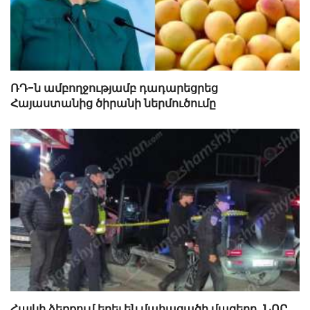
ՌԴ-ն ամբողջությամբ դադարեցրեց
Հայաստանից ծիրանի ներմուծումը
Հայկի ձեռքում եղել են մահացածի մազերը․ ՆՈՐ