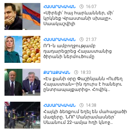
16:07
ՀԱՍԱՐԱԿԱԿԱՆ
«Սիրելի՛ հայ հարևաններ, մի՛
կրկնեք Վրաստանի սխալը»․
Սաակաշվիլի
21:37
ՀԱՍԱՐԱԿԱԿԱՆ
ՌԴ-ն ամբողջությամբ
դադարեցրեց Հայաստանից
ծիրանի ներմուծումը
18:33
ՔԱՂԱՔԱԿԱՆ
«Էս քանի օրը Փաշինյանն «Ուժեղ
Հայաստան»-ին դուրս է հանելու
ընտրապայքարից». Հովիկ
Աղազարյան
14:38
ՀԱՍԱՐԱԿԱԿԱՆ
Հայկի ձեռքում եղել են մահացածի
մազերը․ ՆՈՐ Մանրամասներ՝
Սևանում 22-ամյա հղի կնոջ
մահվան դեպքից