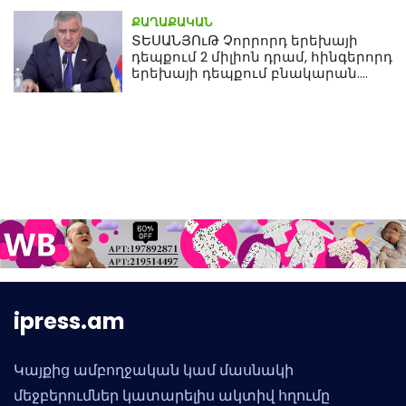
ՔԱՂԱՔԱԿԱՆ
ՏԵՍԱՆՅՈւԹ Չորրորդ երեխայի
դեպքում 2 միլիոն դրամ, հինգերորդ
երեխայի դեպքում բնակարան.
Սամվել Կարապետյան
ipress.am
Կայքից ամբողջական կամ մասնակի
մեջբերումներ կատարելիս ակտիվ հղումը