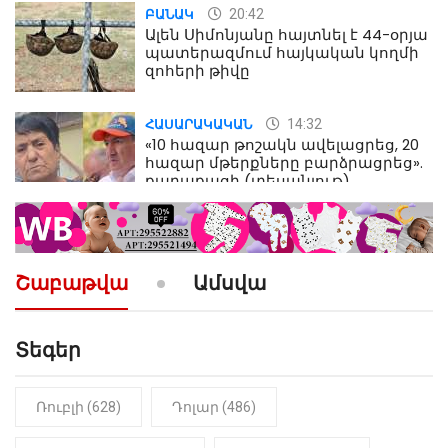
20:42
ԲԱՆԱԿ
Ալեն Սիմոնյանը հայտնել է 44-օրյա
պատերազմում հայկական կողմի
զոհերի թիվը
14:32
ՀԱՍԱՐԱԿԱԿԱՆ
«10 հազար թոշակն ավելացրեց, 20
հազար մթերքները բարձրացրեց».
քաղաքացի (տեսանյութ)
10:52
ՔԱՂԱՔԱԿԱՆ
«Լեզվիդ տալու փոխարեն
արտաբերիր այս երկու
Շաբաթվա
Ամսվա
նախադասությունը»․ Իշխան
Սաղաթելյան (տեսանյութ)
Տեգեր
10:41
ՔԱՂԱՔԱԿԱՆ
«Կալուգացի Սամո՛, դու
օտարերկրյա անուղեղ լրտես ես».
Նիկոլ Փաշինյան
Ռուբլի (628)
Դոլար (486)