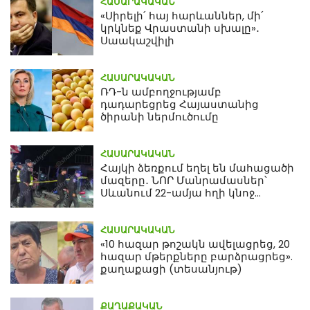
ՀԱՍԱՐԱԿԱԿԱՆ
«Սիրելի՛ հայ հարևաններ, մի՛
կրկնեք Վրաստանի սխալը»․
Սաակաշվիլի
ՀԱՍԱՐԱԿԱԿԱՆ
ՌԴ-ն ամբողջությամբ
դադարեցրեց Հայաստանից
ծիրանի ներմուծումը
ՀԱՍԱՐԱԿԱԿԱՆ
Հայկի ձեռքում եղել են մահացածի
մազերը․ ՆՈՐ Մանրամասներ՝
Սևանում 22-ամյա հղի կնոջ
մահվան դեպքից
ՀԱՍԱՐԱԿԱԿԱՆ
«10 հազար թոշակն ավելացրեց, 20
հազար մթերքները բարձրացրեց».
քաղաքացի (տեսանյութ)
ՔԱՂԱՔԱԿԱՆ