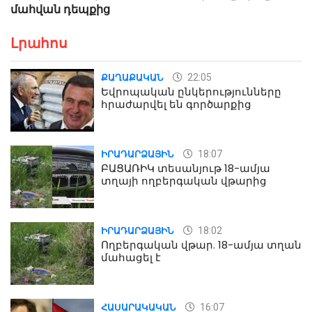
մահվան դեպքից
Լրահոս
22:05
ՔԱՂԱՔԱԿԱՆ
Եվրոպական ընկերությունները
հրաժարվել են գործարքից
18:07
ԻՐԱԴԱՐՁԱՅԻՆ
ԲԱՑԱՌԻԿ տեսանյութ 18-ամյա
տղայի ողբերգական վթարից
18:02
ԻՐԱԴԱՐՁԱՅԻՆ
Ողբերգական վթար. 18-ամյա տղան
մահացել է
16:07
ՀԱՍԱՐԱԿԱԿԱՆ