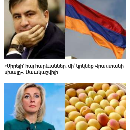
«Սիրելի՛ հայ հարևաններ, մի՛ կրկնեք Վրաստանի
սխալը»․ Սաակաշվիլի