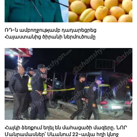
ՌԴ-ն ամբողջությամբ դադարեցրեց
Հայաստանից ծիրանի ներմուծումը
Հայկի ձեռքում եղել են մահացածի մազերը․ ՆՈՐ
Մանրամասներ՝ Սևանում 22-ամյա հղի կնոջ