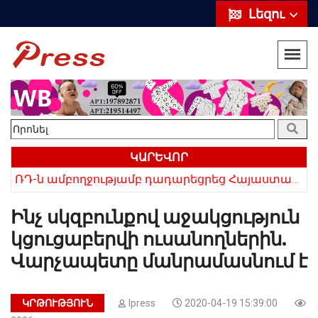
Լեզու
ԿԱՐԵՎՈՐ
ՌԴ-ն ամբողջությամբ դադարեցրեց Հայաստանից ծիրանի ներմուծումը
Հայկի ձեռքում եղել են մահացածի մազերը․ ՆՈՐ Մանրամասներ՝ Սևանում 22-ամյա հղի կնոջ մահվան դեպքից
Ինչ սկզբունքով աջակցություն
կցուցաբերվի ուսանողներին.
Վարչապետը մանրամասնում է
ԿՐԹՈՒԹՅՈՒՆ
Ipress
2020-04-19 15:39:00