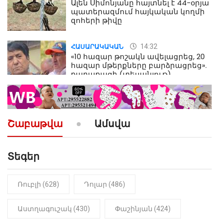
Ալեն Սիմոնյանը հայտնել է 44-օրյա
պատերազմում հայկական կողմի
զոհերի թիվը
14:32
ՀԱՍԱՐԱԿԱԿԱՆ
«10 հազար թոշակն ավելացրեց, 20
հազար մթերքները բարձրացրեց».
քաղաքացի (տեսանյութ)
10:52
ՔԱՂԱՔԱԿԱՆ
«Լեզվիդ տալու փոխարեն
արտաբերիր այս երկու
Շաբաթվա
Ամսվա
նախադասությունը»․ Իշխան
Սաղաթելյան (տեսանյութ)
Տեգեր
10:41
ՔԱՂԱՔԱԿԱՆ
«Կալուգացի Սամո՛, դու
օտարերկրյա անուղեղ լրտես ես».
Նիկոլ Փաշինյան
Ռուբլի (628)
Դոլար (486)
22:01
ԻՐԱԴԱՐՁԱՅԻՆ
Աստղագուշակ (430)
Փաշինյան (424)
«Նուբարաշեն» ՔԿՀ-ում