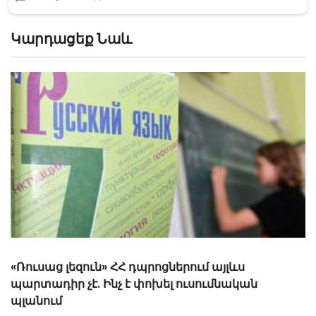
Կարդացեք Նաև
6 տարեկանից դպրոց չհաճախող փոքրիկը 7-ում
առաջին դասարանի փոխարեն միանգամից
երկրորդ կգնա. ԿԳՄՍՆ