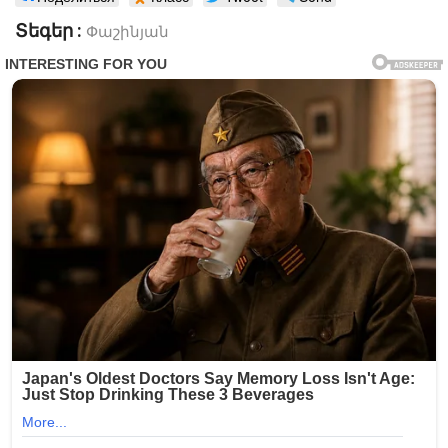
Տեգեր :
Փաշինյան