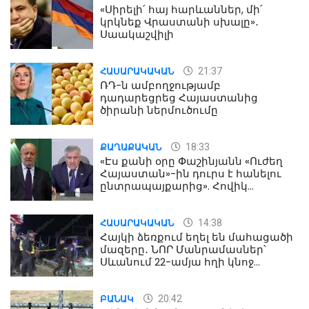
«Սիրելի՛ հայ հարևաններ, մի՛
կրկնեք Վրաստանի սխալը»․
Սաակաշվիլի
21:37
ՀԱՍԱՐԱԿԱԿԱՆ
ՌԴ-ն ամբողջությամբ
դադարեցրեց Հայաստանից
ծիրանի ներմուծումը
18:33
ՔԱՂԱՔԱԿԱՆ
«Էս քանի օրը Փաշինյանն «Ուժեղ
Հայաստան»-ին դուրս է հանելու
ընտրապայքարից». Հովիկ
Աղազարյան
14:38
ՀԱՍԱՐԱԿԱԿԱՆ
Հայկի ձեռքում եղել են մահացածի
մազերը․ ՆՈՐ Մանրամասներ՝
Սևանում 22-ամյա հղի կնոջ
մահվան դեպքից
20:42
ԲԱՆԱԿ