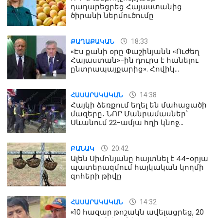
դադարեցրեց Հայաստանից
ծիրանի ներմուծումը
18:33
ՔԱՂԱՔԱԿԱՆ
«Էս քանի օրը Փաշինյանն «Ուժեղ
Հայաստան»-ին դուրս է հանելու
ընտրապայքարից». Հովիկ
Աղազարյան
14:38
ՀԱՍԱՐԱԿԱԿԱՆ
Հայկի ձեռքում եղել են մահացածի
մազերը․ ՆՈՐ Մանրամասներ՝
Սևանում 22-ամյա հղի կնոջ
մահվան դեպքից
20:42
ԲԱՆԱԿ
Ալեն Սիմոնյանը հայտնել է 44-օրյա
պատերազմում հայկական կողմի
զոհերի թիվը
14:32
ՀԱՍԱՐԱԿԱԿԱՆ
«10 հազար թոշակն ավելացրեց, 20