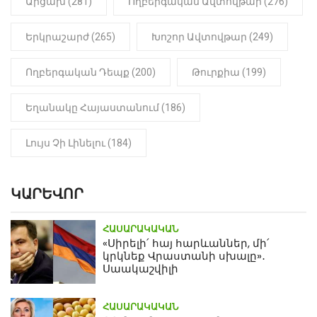
Արցախ (281)
Ողբերգական Ավտովթար (276)
Երկրաշարժ (265)
Խոշոր Ավտովթար (249)
Ողբերգական Դեպք (200)
Թուրքիա (199)
Եղանակը Հայաստանում (186)
Լույս Չի Լինելու (184)
ԿԱՐԵՎՈՐ
ՀԱՍԱՐԱԿԱԿԱՆ
«Սիրելի՛ հայ հարևաններ, մի՛
կրկնեք Վրաստանի սխալը»․
Սաակաշվիլի
ՀԱՍԱՐԱԿԱԿԱՆ