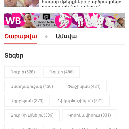
հազար մթերքները բարձրացրեց».
քաղաքացի (տեսանյութ)
10:52
ՔԱՂԱՔԱԿԱՆ
«Լեզվիդ տալու փոխարեն
արտաբերիր այս երկու
Շաբաթվա
Ամսվա
նախադասությունը»․ Իշխան
Սաղաթելյան (տեսանյութ)
Տեգեր
10:41
ՔԱՂԱՔԱԿԱՆ
«Կալուգացի Սամո՛, դու
օտարերկրյա անուղեղ լրտես ես».
Նիկոլ Փաշինյան
Ռուբլի (628)
Դոլար (486)
22:01
ԻՐԱԴԱՐՁԱՅԻՆ
Աստղագուշակ (430)
Փաշինյան (424)
«Նուբարաշեն» ՔԿՀ-ում
հայտնաբերվել է
Ադրբեջան (373)
Նիկոլ Փաշինյան (371)
մանկապղծության համար
դատապարտված տղամարդու
մարմինը
Ջուր Չի Լինելու (336)
Կորոնավիրուս (331)