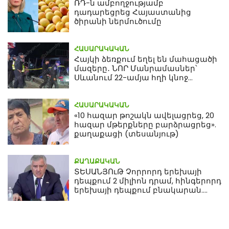
ՌԴ-ն ամբողջությամբ
դադարեցրեց Հայաստանից
ծիրանի ներմուծումը
ՀԱՍԱՐԱԿԱԿԱՆ
Հայկի ձեռքում եղել են մահացածի
մազերը․ ՆՈՐ Մանրամասներ՝
Սևանում 22-ամյա հղի կնոջ
մահվան դեպքից
ՀԱՍԱՐԱԿԱԿԱՆ
«10 հազար թոշակն ավելացրեց, 20
հազար մթերքները բարձրացրեց».
քաղաքացի (տեսանյութ)
ՔԱՂԱՔԱԿԱՆ
ՏԵՍԱՆՅՈւԹ Չորրորդ երեխայի
դեպքում 2 միլիոն դրամ, հինգերորդ
երեխայի դեպքում բնակարան.
Սամվել Կարապետյան