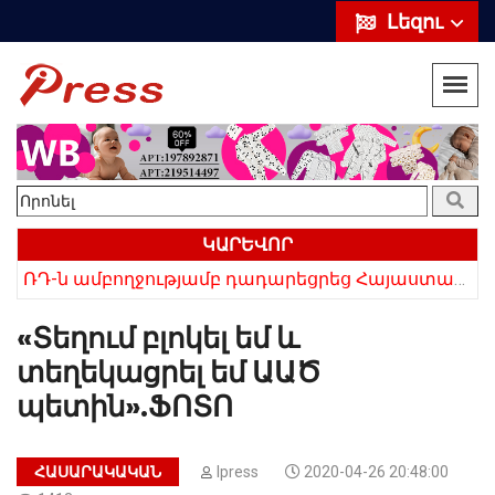
Լեզու
ԿԱՐԵՎՈՐ
ՌԴ-ն ամբողջությամբ դադարեցրեց Հայաստանից ծիրանի ներմուծումը
Հայկի ձեռքում եղել են մահացածի մազերը․ ՆՈՐ Մանրամասներ՝ Սևանում 22-ամյա հղի կնոջ մահվան դեպքից
«Տեղում բլոկել եմ և
տեղեկացրել եմ ԱԱԾ
պետին».ՖՈՏՈ
ՀԱՍԱՐԱԿԱԿԱՆ
Ipress
2020-04-26 20:48:00