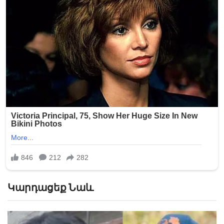
Կարդացեք Նաև