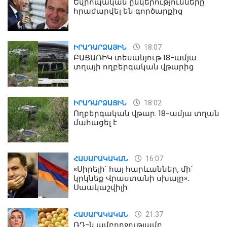
Եվրոպական ընկերությունները
հրաժարվել են գործարքից
18:07
ԻՐԱԴԱՐՁԱՅԻՆ
ԲԱՑԱՌԻԿ տեսանյութ 18-ամյա
տղայի ողբերգական վթարից
18:02
ԻՐԱԴԱՐՁԱՅԻՆ
Ողբերգական վթար. 18-ամյա տղան
մահացել է
16:07
ՀԱՍԱՐԱԿԱԿԱՆ
«Սիրելի՛ հայ հարևաններ, մի՛
կրկնեք Վրաստանի սխալը»․
Սաակաշվիլի
21:37
ՀԱՍԱՐԱԿԱԿԱՆ
ՌԴ-ն ամբողջությամբ