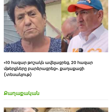
«Հիշեցի՞ք մեզ, ձեր սանիկներն ենք». աղջիկները՝
Նիկոլ Փաշինյանին
Քաղաքական