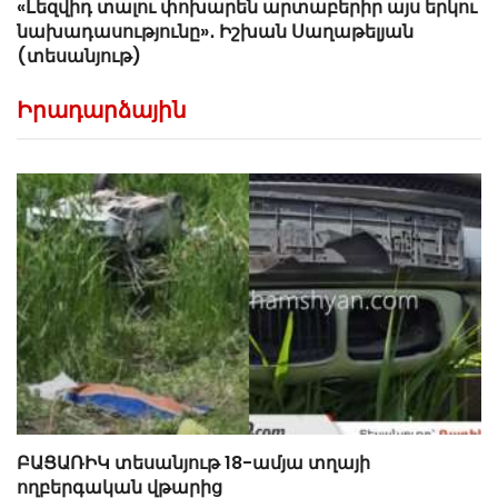
«Լեզվիդ տալու փոխարեն արտաբերիր այս երկու
նախադասությունը»․ Իշխան Սաղաթելյան
(տեսանյութ)
Իրադարձային
ԲԱՑԱՌԻԿ տեսանյութ 18-ամյա տղայի
ողբերգական վթարից