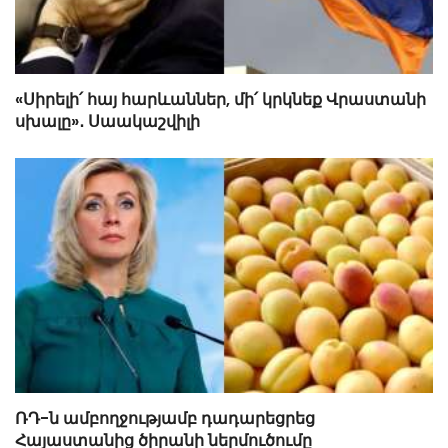
«Սիրելի՛ հայ հարևաններ, մի՛ կրկնեք Վրաստանի
սխալը»․ Սաակաշվիլի
ՌԴ-ն ամբողջությամբ դադարեցրեց
Հայաստանից ծիրանի ներմուծումը