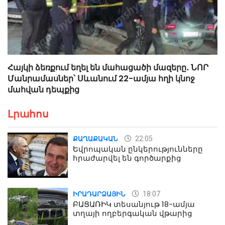
Հայկի ձեռքում եղել են մահացածի մազերը․ ՆՈՐ
Մանրամասներ՝ Սևանում 22-ամյա հղի կնոջ
մահվան դեպքից
Լրահոս
22:05
ՔԱՂԱՔԱԿԱՆ
Եվրոպական ընկերությունները
հրաժարվել են գործարքից
18:07
ԻՐԱԴԱՐՁԱՅԻՆ
ԲԱՑԱՌԻԿ տեսանյութ 18-ամյա
տղայի ողբերգական վթարից