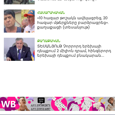
մահվան դեպքից
ՀԱՍԱՐԱԿԱԿԱՆ
«10 հազար թոշակն ավելացրեց, 20
հազար մթերքները բարձրացրեց».
քաղաքացի (տեսանյութ)
ՔԱՂԱՔԱԿԱՆ
ՏԵՍԱՆՅՈւԹ Չորրորդ երեխայի
դեպքում 2 միլիոն դրամ, հինգերորդ
երեխայի դեպքում բնակարան.
Սամվել Կարապետյան