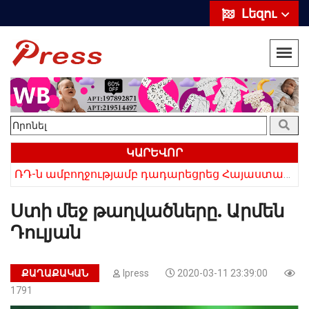
Լեզու
ԿԱՐԵՎՈՐ
«Սիրելի՛ հայ հարևաններ, մի՛ կրկնեք Վրաստանի սխալը»․ Սաակաշվիլի
ՌԴ-ն ամբողջությամբ դադարեցրեց Հայաստանից ծիրանի ներմուծումը
Ստի մեջ թաղվածները. Արմեն
Դուլյան
ՔԱՂԱՔԱԿԱՆ
Ipress
2020-03-11 23:39:00
1791