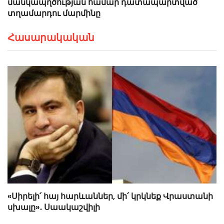
մանկապղծության համար դատապարտված
տղամարդու մարմինը
Հասարակական
«Սիրելի՛ հայ հարևաններ, մի՛ կրկնեք Վրաստանի
սխալը»․ Սաակաշվիլի