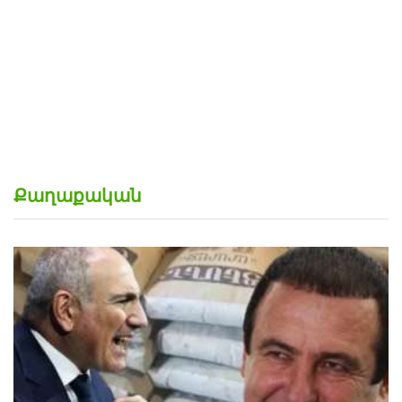
«Կալուգացի Սամո՛, դու օտարերկրյա անուղեղ
լրտես ես». Նիկոլ Փաշինյան
Քաղաքական