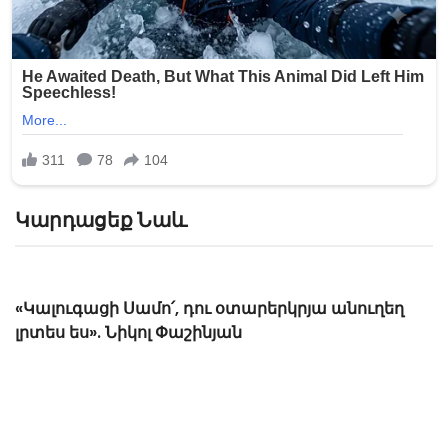
Կարդացեք Նաև