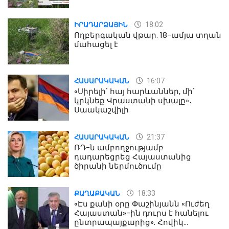
18:02
ԻՐԱԴԱՐՁԱՅԻՆ
Ողբերգական վթար. 18-ամյա տղան
մահացել է
16:07
ՀԱՍԱՐԱԿԱԿԱՆ
«Սիրելի՛ հայ հարևաններ, մի՛
կրկնեք Վրաստանի սխալը»․
Սաակաշվիլի
21:37
ՀԱՍԱՐԱԿԱԿԱՆ
ՌԴ-ն ամբողջությամբ
դադարեցրեց Հայաստանից
ծիրանի ներմուծումը
18:33
ՔԱՂԱՔԱԿԱՆ
«Էս քանի օրը Փաշինյանն «Ուժեղ
Հայաստան»-ին դուրս է հանելու
ընտրապայքարից». Հովիկ