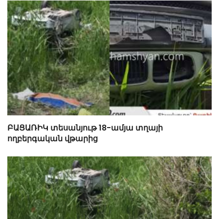
ԲԱՑԱՌԻԿ տեսանյութ 18-ամյա տղայի
ողբերգական վթարից