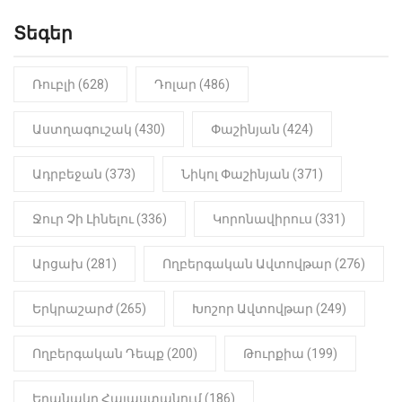
Տեգեր
10:41
ՔԱՂԱՔԱԿԱՆ
«Կալուգացի Սամո՛, դու
օտարերկրյա անուղեղ լրտես ես».
Նիկոլ Փաշինյան
Ռուբլի (628)
Դոլար (486)
22:01
ԻՐԱԴԱՐՁԱՅԻՆ
Աստղագուշակ (430)
Փաշինյան (424)
«Նուբարաշեն» ՔԿՀ-ում
հայտնաբերվել է
Ադրբեջան (373)
Նիկոլ Փաշինյան (371)
մանկապղծության համար
դատապարտված տղամարդու
մարմինը
Ջուր Չի Լինելու (336)
Կորոնավիրուս (331)
Արցախ (281)
Ողբերգական Ավտովթար (276)
Երկրաշարժ (265)
Խոշոր Ավտովթար (249)
Ողբերգական Դեպք (200)
Թուրքիա (199)
Եղանակը Հայաստանում (186)