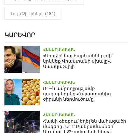
Լույս Չի Լինելու (184)
ԿԱՐԵՎՈՐ
ՀԱՍԱՐԱԿԱԿԱՆ
«Սիրելի՛ հայ հարևաններ, մի՛
կրկնեք Վրաստանի սխալը»․
Սաակաշվիլի
ՀԱՍԱՐԱԿԱԿԱՆ
ՌԴ-ն ամբողջությամբ
դադարեցրեց Հայաստանից
ծիրանի ներմուծումը
ՀԱՍԱՐԱԿԱԿԱՆ
Հայկի ձեռքում եղել են մահացածի
մազերը․ ՆՈՐ Մանրամասներ՝
Սևանում 22-ամյա հղի կնոջ