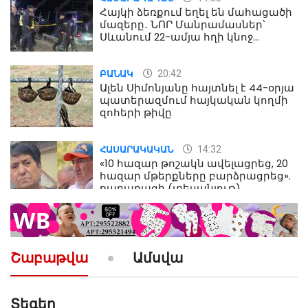
Հայկի ձեռքում եղել են մահացածի
մազերը․ ՆՈՐ Մանրամասներ՝
Սևանում 22-ամյա հղի կնոջ
մահվան դեպքից
20:42
ԲԱՆԱԿ
Ալեն Սիմոնյանը հայտնել է 44-օրյա
պատերազմում հայկական կողմի
զոհերի թիվը
14:32
ՀԱՍԱՐԱԿԱԿԱՆ
«10 հազար թոշակն ավելացրեց, 20
հազար մթերքները բարձրացրեց».
քաղաքացի (տեսանյութ)
10:52
ՔԱՂԱՔԱԿԱՆ
«Լեզվիդ տալու փոխարեն
արտաբերիր այս երկու
Շաբաթվա
Ամսվա
նախադասությունը»․ Իշխան
Սաղաթելյան (տեսանյութ)
Տեգեր
10:41
ՔԱՂԱՔԱԿԱՆ