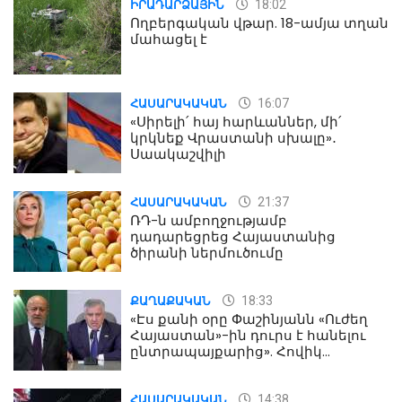
18:02
ԻՐԱԴԱՐՁԱՅԻՆ
Ողբերգական վթար. 18-ամյա տղան
մահացել է
16:07
ՀԱՍԱՐԱԿԱԿԱՆ
«Սիրելի՛ հայ հարևաններ, մի՛
կրկնեք Վրաստանի սխալը»․
Սաակաշվիլի
21:37
ՀԱՍԱՐԱԿԱԿԱՆ
ՌԴ-ն ամբողջությամբ
դադարեցրեց Հայաստանից
ծիրանի ներմուծումը
18:33
ՔԱՂԱՔԱԿԱՆ
«Էս քանի օրը Փաշինյանն «Ուժեղ
Հայաստան»-ին դուրս է հանելու
ընտրապայքարից». Հովիկ
Աղազարյան
14:38
ՀԱՍԱՐԱԿԱԿԱՆ