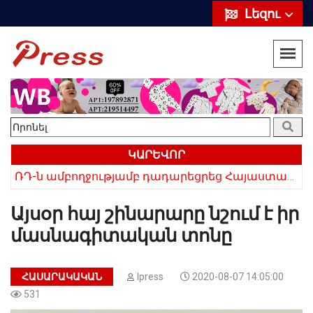
Լեզու
ԿԱՐԵՎՈՐ
ՌԴ-ն ամբողջությամբ դադարեցրեց Հայաստանից ծիրանի ներմուծումը
Հայկի ձեռքում եղել են մահացածի մազերը․ ՆՈՐ Մանրամասներ՝ Սևանում 22-ամյա հղի կնոջ մահվան դեպքից
Այսօր հայ շինարարը նշում է իր
մասնագիտական տոնը
ՀԱՍԱՐԱԿԱԿԱՆ
Ipress
2020-08-07 14:05:00
531