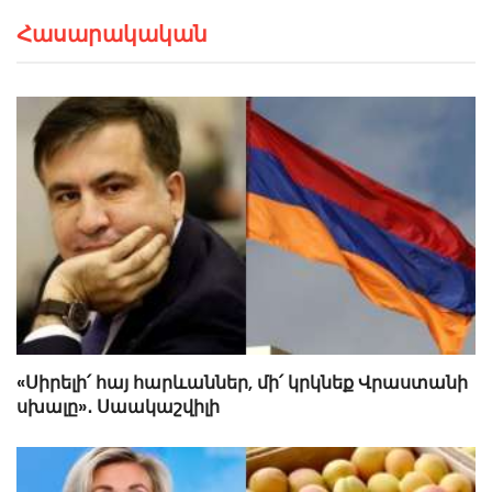
Հասարակական
«Սիրելի՛ հայ հարևաններ, մի՛ կրկնեք Վրաստանի
սխալը»․ Սաակաշվիլի