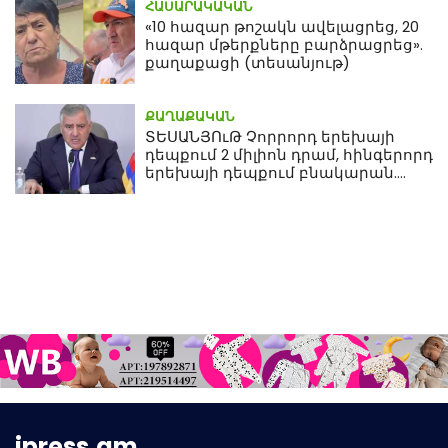
ՀԱՍԱՐԱԿԱԿԱՆ
«10 հազար թոշակն ավելացրեց, 20
հազար մթերքները բարձրացրեց».
քաղաքացի (տեսանյութ)
ՔԱՂԱՔԱԿԱՆ
ՏԵՍԱՆՅՈւԹ Չորրորդ երեխայի
դեպքում 2 միլիոն դրամ, հինգերորդ
երեխայի դեպքում բնակարան.
Սամվել Կարապետյան
ipress.am