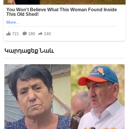
Կարդացեք Նաև
«Հիշեցի՞ք մեզ, ձեր սանիկներն ենք». աղջիկները
Նիկոլ Փաշինյանին