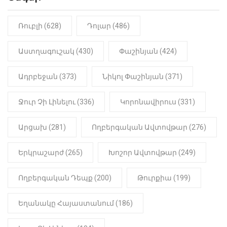
«Կալուգացի Սամո՛, դու
օտարերկրյա անուղեղ լրտես ես».
Նիկոլ Փաշինյան
Ռուբլի (628)
Դոլար (486)
22:01
ԻՐԱԴԱՐՁԱՅԻՆ
Աստղագուշակ (430)
Փաշինյան (424)
«Նուբարաշեն» ՔԿՀ-ում
հայտնաբերվել է
Ադրբեջան (373)
Նիկոլ Փաշինյան (371)
մանկապղծության համար
դատապարտված տղամարդու
մարմինը
Ջուր Չի Լինելու (336)
Կորոնավիրուս (331)
Արցախ (281)
Ողբերգական Ավտովթար (276)
Երկրաշարժ (265)
Խոշոր Ավտովթար (249)
Ողբերգական Դեպք (200)
Թուրքիա (199)
Եղանակը Հայաստանում (186)