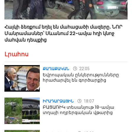
Հայկի ձեռքում եղել են մահացածի մազերը․ ՆՈՐ
Մանրամասներ՝ Սևանում 22-ամյա հղի կնոջ
մահվան դեպքից
Լրահոս
22:05
ՔԱՂԱՔԱԿԱՆ
Եվրոպական ընկերությունները
հրաժարվել են գործարքից
18:07
ԻՐԱԴԱՐՁԱՅԻՆ
ԲԱՑԱՌԻԿ տեսանյութ 18-ամյա
տղայի ողբերգական վթարից