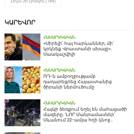
Լույս Չի Լինելու (184)
ԿԱՐԵՎՈՐ
ՀԱՍԱՐԱԿԱԿԱՆ
«Սիրելի՛ հայ հարևաններ, մի՛
կրկնեք Վրաստանի սխալը»․
Սաակաշվիլի
ՀԱՍԱՐԱԿԱԿԱՆ
ՌԴ-ն ամբողջությամբ
դադարեցրեց Հայաստանից
ծիրանի ներմուծումը
ՀԱՍԱՐԱԿԱԿԱՆ
Հայկի ձեռքում եղել են մահացածի
մազերը․ ՆՈՐ Մանրամասներ՝
Սևանում 22-ամյա հղի կնոջ
մահվան դեպքից