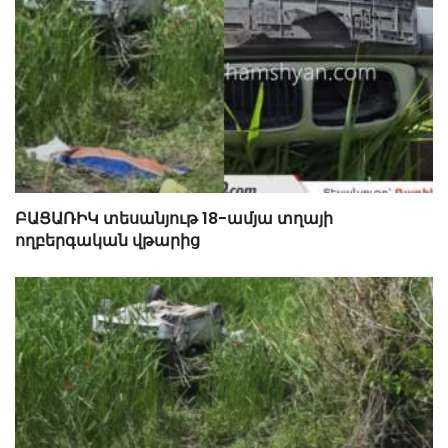
ԲԱՑԱՌԻԿ տեսանյութ 18-ամյա տղայի
ողբերգական վթարից