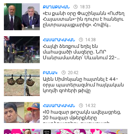
18:33
ՔԱՂԱՔԱԿԱՆ
«Էս քանի օրը Փաշինյանն «Ուժեղ
Հայաստան»-ին դուրս է հանելու
ընտրապայքարից». Հովիկ
Աղազարյան
14:38
ՀԱՍԱՐԱԿԱԿԱՆ
Հայկի ձեռքում եղել են
մահացածի մազերը․ ՆՈՐ
Մանրամասներ՝ Սևանում 22-
ամյա հղի կնոջ մահվան դեպքից
20:42
ԲԱՆԱԿ
Ալեն Սիմոնյանը հայտնել է 44-
օրյա պատերազմում հայկական
կողմի զոհերի թիվը
14:32
ՀԱՍԱՐԱԿԱԿԱՆ
«10 հազար թոշակն ավելացրեց,
20 հազար մթերքները
բարձրացրեց». քաղաքացի
(տեսանյութ)