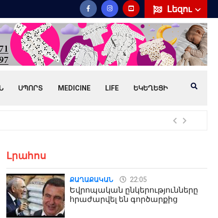
Լեզու
Ն
ՍՊՈՐՏ
MEDICINE
LIFE
ԵԿԵՂԵՑԻ
Հայ
Լրահոս
22:05
ՔԱՂԱՔԱԿԱՆ
Եվրոպական ընկերությունները
հրաժարվել են գործարքից