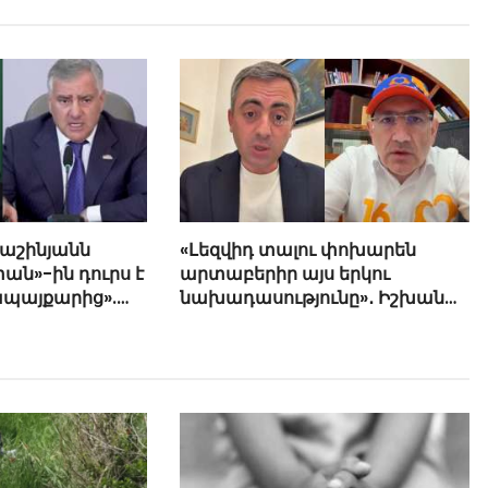
Փաշինյանն
«Լեզվիդ տալու փոխարեն
ան»-ին դուրս է
արտաբերիր այս երկու
ապայքարից».
նախադասությունը»․ Իշխան
յան
Սաղաթելյան (տեսանյութ)