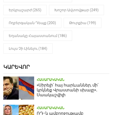
Երկրաշարժ (265)
Խոշոր Ավտովթար (249)
Ողբերգական Դեպք (200)
Թուրքիա (199)
Եղանակը Հայաստանում (186)
Լույս Չի Լինելու (184)
ԿԱՐԵՎՈՐ
ՀԱՍԱՐԱԿԱԿԱՆ
«Սիրելի՛ հայ հարևաններ, մի՛
կրկնեք Վրաստանի սխալը»․
Սաակաշվիլի
ՀԱՍԱՐԱԿԱԿԱՆ
ՌԴ-ն ամբողջությամբ