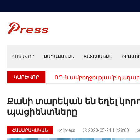
ԳԼԽԱՎՈՐ
ՔԱՂԱՔԱԿԱՆ
ՏՆՏԵՍԱԿԱՆ
ԻՐԱՎՈ
ԿԱՐԵՎՈՐ
ՌԴ-ն ամբողջությամբ դադար
Քանի տարեկան են եղել կո
պացիենտները
ՀԱՍԱՐԱԿԱԿԱՆ
Ipress
2020-05-24 11:28:00