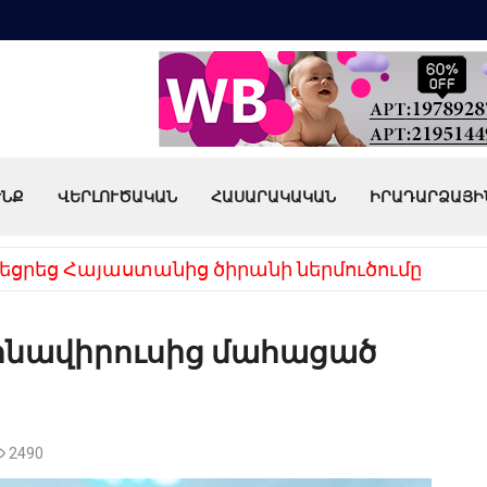
ՒՆՔ
ՎԵՐԼՈՒԾԱԿԱՆ
ՀԱՍԱՐԱԿԱԿԱՆ
ԻՐԱԴԱՐՁԱՅԻ
եցրեց Հայաստանից ծիրանի ներմուծումը
րոնավիրուսից մահացած
2490