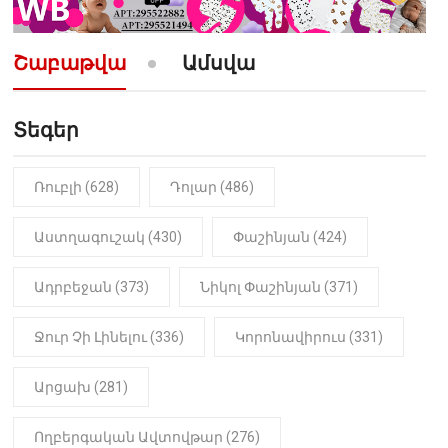
10:52
ՔԱՂԱՔԱԿԱՆ
«Լեզվիդ տալու փոխարեն
արտաբերիր այս երկու
Շաբաթվա
Ամսվա
նախադասությունը»․ Իշխան
Սաղաթելյան (տեսանյութ)
Տեգեր
10:41
ՔԱՂԱՔԱԿԱՆ
«Կալուգացի Սամո՛, դու
օտարերկրյա անուղեղ լրտես ես».
Նիկոլ Փաշինյան
Ռուբլի (628)
Դոլար (486)
22:01
ԻՐԱԴԱՐՁԱՅԻՆ
Աստղագուշակ (430)
Փաշինյան (424)
«Նուբարաշեն» ՔԿՀ-ում
հայտնաբերվել է
Ադրբեջան (373)
Նիկոլ Փաշինյան (371)
մանկապղծության համար
դատապարտված տղամարդու
մարմինը
Ջուր Չի Լինելու (336)
Կորոնավիրուս (331)
Արցախ (281)
Ողբերգական Ավտովթար (276)