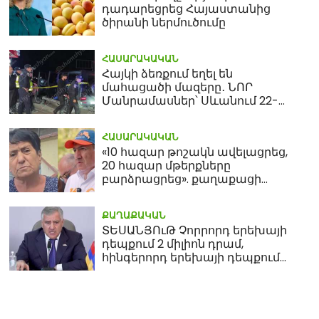
դադարեցրեց Հայաստանից
ծիրանի ներմուծումը
ՀԱՍԱՐԱԿԱԿԱՆ
Հայկի ձեռքում եղել են
մահացածի մազերը․ ՆՈՐ
Մանրամասներ՝ Սևանում 22-
ամյա հղի կնոջ մահվան դեպքից
ՀԱՍԱՐԱԿԱԿԱՆ
«10 հազար թոշակն ավելացրեց,
20 հազար մթերքները
բարձրացրեց». քաղաքացի
(տեսանյութ)
ՔԱՂԱՔԱԿԱՆ
ՏԵՍԱՆՅՈւԹ Չորրորդ երեխայի
դեպքում 2 միլիոն դրամ,
հինգերորդ երեխայի դեպքում
բնակարան. Սամվել
Կարապետյան