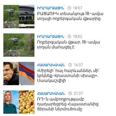
18:07
ԻՐԱԴԱՐՁԱՅԻՆ
ԲԱՑԱՌԻԿ տեսանյութ 18-ամյա
տղայի ողբերգական վթարից
18:02
ԻՐԱԴԱՐՁԱՅԻՆ
Ողբերգական վթար. 18-ամյա
տղան մահացել է
16:07
ՀԱՍԱՐԱԿԱԿԱՆ
«Սիրելի՛ հայ հարևաններ, մի՛
կրկնեք Վրաստանի սխալը»․
Սաակաշվիլի
21:37
ՀԱՍԱՐԱԿԱԿԱՆ
ՌԴ-ն ամբողջությամբ
դադարեցրեց Հայաստանից
ծիրանի ներմուծումը