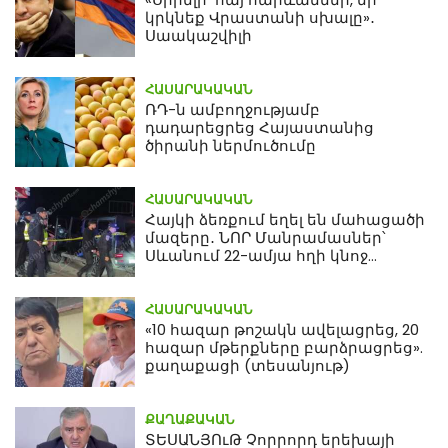
կրկնեք Վրաստանի սխալը»․
Սաակաշվիլի
ՀԱՍԱՐԱԿԱԿԱՆ
ՌԴ-ն ամբողջությամբ
դադարեցրեց Հայաստանից
ծիրանի ներմուծումը
ՀԱՍԱՐԱԿԱԿԱՆ
Հայկի ձեռքում եղել են մահացածի
մազերը․ ՆՈՐ Մանրամասներ՝
Սևանում 22-ամյա հղի կնոջ
մահվան դեպքից
ՀԱՍԱՐԱԿԱԿԱՆ
«10 հազար թոշակն ավելացրեց, 20
հազար մթերքները բարձրացրեց».
քաղաքացի (տեսանյութ)
ՔԱՂԱՔԱԿԱՆ
ՏԵՍԱՆՅՈւԹ Չորրորդ երեխայի