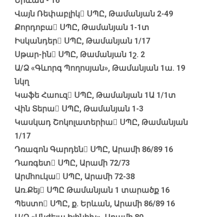
Երևան - 16
Վայն Ռեփաբլիկ ՍՊԸ, Թամանյան 2-49
Քորդոբա ՍՊԸ, Թամանյան 1-1տ
Իսկանդեր ՍՊԸ, Թամանյան 1/17
Սթար-ին ՍՊԸ, Թամանյան 1շ. 2
Ա/Ձ «Գևորգ Պողոսյան», Թամանյան 1ա. 19
նկղ
Կաֆե Հաուզ ՍՊԸ, Թամանյան 1Ա 1/1տ
Վին Տերա ՍՊԸ, Թամանյան 1-3
Կասկադ Շոկոլատերիա ՍՊԸ, Թամանյան
1/17
Դռագոն Գարդեն ՍՊԸ, Արամի 86/89 16
Դառգետ ՍՊԸ, Արամի 72/73
Արմհուկա ՍՊԸ, Արամի 72-38
Առ.Քեյ ՍՊԸ Թամանյան 1 տարածք 16
Պեստո ՍՊԸ, ք. Երևան, Արամի 86/89 16