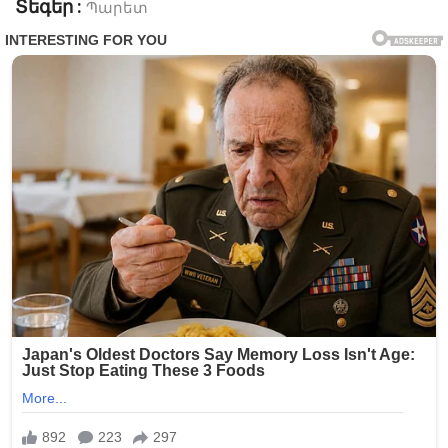
Տեգեր :
Պարետ