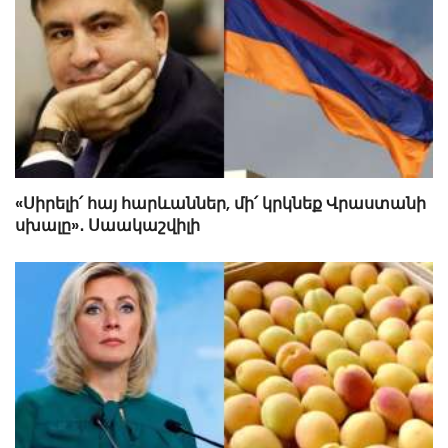
«Սիրելի՛ հայ հարևաններ, մի՛ կրկնեք Վրաստանի
սխալը»․ Սաակաշվիլի