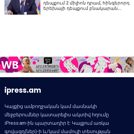
դեպքում 2 միլիոն դրամ, հինգերորդ
երեխայի դեպքում բնակարան.
Սամվել Կարապետյան
ipress.am
Կայքից ամբողջական կամ մասնակի
մեջբերումներ կատարելիս ակտիվ հղումը
iPress.am-ին պարտադիր է: Կայքում առկա
գովազդ(ներ)-ի և/կամ մամուլի տեսության