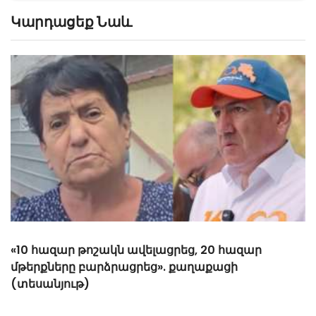
Կարդացեք Նաև
«Հիշեցի՞ք մեզ, ձեր սանիկներն ենք». աղջիկները՝
Նիկոլ Փաշինյանին