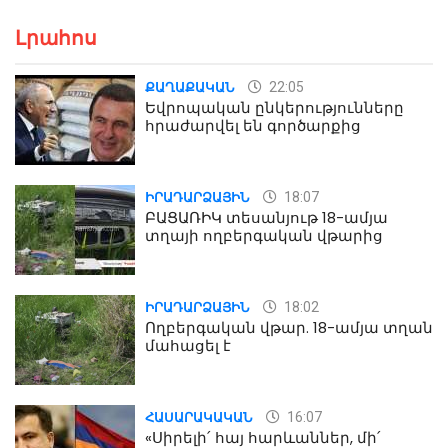
Լրահոս
22:05
ՔԱՂԱՔԱԿԱՆ
Եվրոպական ընկերությունները
հրաժարվել են գործարքից
18:07
ԻՐԱԴԱՐՁԱՅԻՆ
ԲԱՑԱՌԻԿ տեսանյութ 18-ամյա
տղայի ողբերգական վթարից
18:02
ԻՐԱԴԱՐՁԱՅԻՆ
Ողբերգական վթար. 18-ամյա տղան
մահացել է
16:07
ՀԱՍԱՐԱԿԱԿԱՆ
«Սիրելի՛ հայ հարևաններ, մի՛