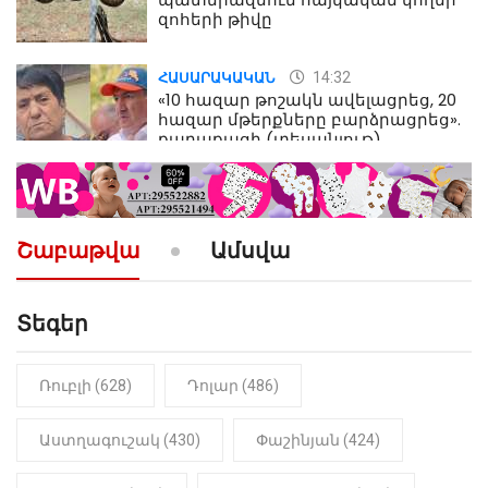
զոհերի թիվը
14:32
ՀԱՍԱՐԱԿԱԿԱՆ
«10 հազար թոշակն ավելացրեց, 20
հազար մթերքները բարձրացրեց».
քաղաքացի (տեսանյութ)
10:52
ՔԱՂԱՔԱԿԱՆ
«Լեզվիդ տալու փոխարեն
արտաբերիր այս երկու
Շաբաթվա
Ամսվա
նախադասությունը»․ Իշխան
Սաղաթելյան (տեսանյութ)
Տեգեր
10:41
ՔԱՂԱՔԱԿԱՆ
«Կալուգացի Սամո՛, դու
օտարերկրյա անուղեղ լրտես ես».
Նիկոլ Փաշինյան
Ռուբլի (628)
Դոլար (486)
22:01
ԻՐԱԴԱՐՁԱՅԻՆ
Աստղագուշակ (430)
Փաշինյան (424)
«Նուբարաշեն» ՔԿՀ-ում
հայտնաբերվել է