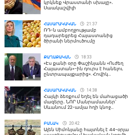
կրկնեք Վրաստանի սխալը»․
Սաակաշվիլի
21:37
ՀԱՍԱՐԱԿԱԿԱՆ
ՌԴ-ն ամբողջությամբ
դադարեցրեց Հայաստանից
ծիրանի ներմուծումը
18:33
ՔԱՂԱՔԱԿԱՆ
«Էս քանի օրը Փաշինյանն «Ուժեղ
Հայաստան»-ին դուրս է հանելու
ընտրապայքարից». Հովիկ
Աղազարյան
14:38
ՀԱՍԱՐԱԿԱԿԱՆ
Հայկի ձեռքում եղել են մահացածի
մազերը․ ՆՈՐ Մանրամասներ՝
Սևանում 22-ամյա հղի կնոջ
մահվան դեպքից
20:42
ԲԱՆԱԿ
Ալեն Սիմոնյանը հայտնել է 44-օրյա
պատերազմում հայկական կողմի