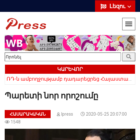
Լեզու
ԿԱՐԵՎՈՐ
ՌԴ-ն ամբողջությամբ դադարեցրեց Հայաստանից ծիրանի ներմուծումը
Հայկի ձեռքում եղել են մահացածի մազերը․ ՆՈՐ Մանրամասներ՝ Սևանում 22-ամյա հղի կնոջ մահվան դեպքից
Պարետի նոր որոշումը
ՀԱՍԱՐԱԿԱԿԱՆ
Ipress
2020-05-25 20:07:00
1548