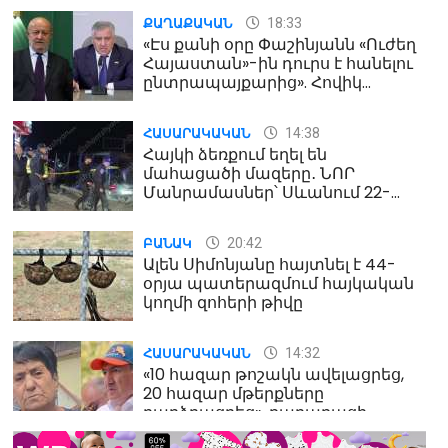
18:33
ՔԱՂԱՔԱԿԱՆ
«Էս քանի օրը Փաշինյանն «Ուժեղ
Հայաստան»-ին դուրս է հանելու
ընտրապայքարից». Հովիկ
Աղազարյան
14:38
ՀԱՍԱՐԱԿԱԿԱՆ
Հայկի ձեռքում եղել են
մահացածի մազերը․ ՆՈՐ
Մանրամասներ՝ Սևանում 22-
ամյա հղի կնոջ մահվան դեպքից
20:42
ԲԱՆԱԿ
Ալեն Սիմոնյանը հայտնել է 44-
օրյա պատերազմում հայկական
կողմի զոհերի թիվը
14:32
ՀԱՍԱՐԱԿԱԿԱՆ
«10 հազար թոշակն ավելացրեց,
20 հազար մթերքները
բարձրացրեց». քաղաքացի
(տեսանյութ)