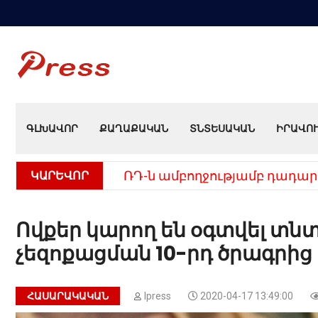
ԳԼԽԱՎՈՐ
ՔԱՂԱՔԱԿԱՆ
ՏՆՏԵՍԱԿԱՆ
ԻՐԱՎՈ
ԿԱՐԵՎՈՐ
ՌԴ-ն ամբողջությամբ դադար
Ովքեր կարող են օգտվել տ
չեզոքացման 10-րդ ծրագրից
ՀԱՍԱՐԱԿԱԿԱՆ
Ipress
2020-04-17 13:49:00