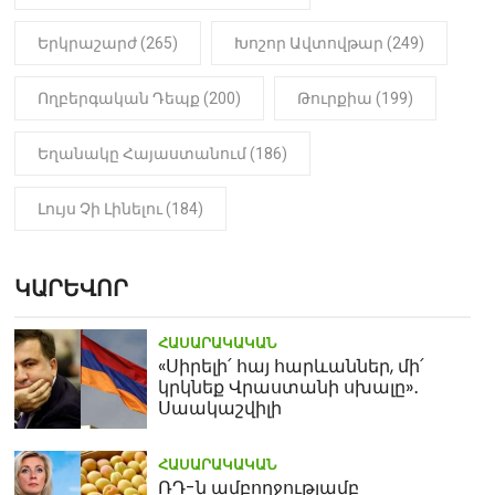
Երկրաշարժ (265)
Խոշոր Ավտովթար (249)
Ողբերգական Դեպք (200)
Թուրքիա (199)
Եղանակը Հայաստանում (186)
Լույս Չի Լինելու (184)
ԿԱՐԵՎՈՐ
ՀԱՍԱՐԱԿԱԿԱՆ
«Սիրելի՛ հայ հարևաններ, մի՛
կրկնեք Վրաստանի սխալը»․
Սաակաշվիլի
ՀԱՍԱՐԱԿԱԿԱՆ
ՌԴ-ն ամբողջությամբ