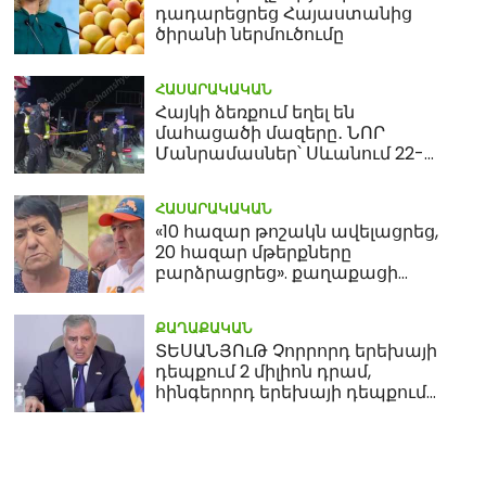
դադարեցրեց Հայաստանից
ծիրանի ներմուծումը
ՀԱՍԱՐԱԿԱԿԱՆ
Հայկի ձեռքում եղել են
մահացածի մազերը․ ՆՈՐ
Մանրամասներ՝ Սևանում 22-
ամյա հղի կնոջ մահվան դեպքից
ՀԱՍԱՐԱԿԱԿԱՆ
«10 հազար թոշակն ավելացրեց,
20 հազար մթերքները
բարձրացրեց». քաղաքացի
(տեսանյութ)
ՔԱՂԱՔԱԿԱՆ
ՏԵՍԱՆՅՈւԹ Չորրորդ երեխայի
դեպքում 2 միլիոն դրամ,
հինգերորդ երեխայի դեպքում
բնակարան. Սամվել
Կարապետյան