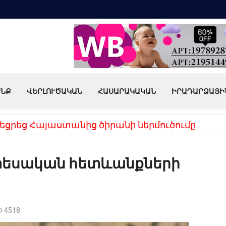
ՒՆՔ
ՎԵՐԼՈՒԾԱԿԱՆ
ՀԱՍԱՐԱԿԱԿԱՆ
ԻՐԱԴԱՐՁԱՅԻ
եցրեց Հայաստանից ծիրանի ներմուծումը
նտեսական հետևանքների
4518