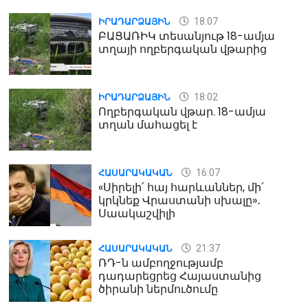
18:07
ԻՐԱԴԱՐՁԱՅԻՆ
ԲԱՑԱՌԻԿ տեսանյութ 18-ամյա
տղայի ողբերգական վթարից
18:02
ԻՐԱԴԱՐՁԱՅԻՆ
Ողբերգական վթար. 18-ամյա
տղան մահացել է
16:07
ՀԱՍԱՐԱԿԱԿԱՆ
«Սիրելի՛ հայ հարևաններ, մի՛
կրկնեք Վրաստանի սխալը»․
Սաակաշվիլի
21:37
ՀԱՍԱՐԱԿԱԿԱՆ
ՌԴ-ն ամբողջությամբ
դադարեցրեց Հայաստանից
ծիրանի ներմուծումը