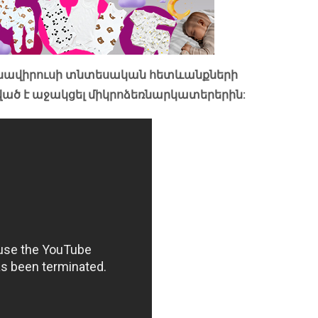
ոնավիրուսի տնտեսական հետևանքների
ված է աջակցել միկրոձեռնարկատերերին: