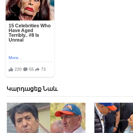
Կարդացեք Նաև