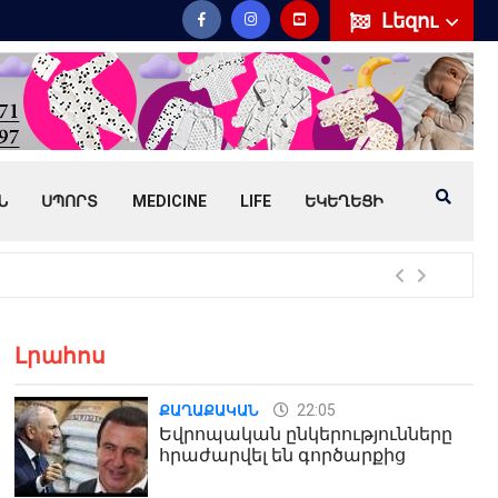
Լեզու
Ն
ՍՊՈՐՏ
MEDICINE
LIFE
ԵԿԵՂԵՑԻ
Հայ
Լրահոս
22:05
ՔԱՂԱՔԱԿԱՆ
Եվրոպական ընկերությունները
հրաժարվել են գործարքից