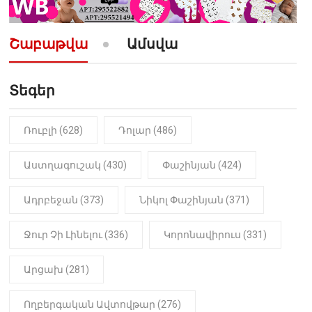
10:52
ՔԱՂԱՔԱԿԱՆ
«Լեզվիդ տալու փոխարեն
արտաբերիր այս երկու
Շաբաթվա
Ամսվա
նախադասությունը»․ Իշխան
Սաղաթելյան (տեսանյութ)
Տեգեր
10:41
ՔԱՂԱՔԱԿԱՆ
«Կալուգացի Սամո՛, դու
օտարերկրյա անուղեղ լրտես ես».
Նիկոլ Փաշինյան
Ռուբլի (628)
Դոլար (486)
22:01
ԻՐԱԴԱՐՁԱՅԻՆ
Աստղագուշակ (430)
Փաշինյան (424)
«Նուբարաշեն» ՔԿՀ-ում
հայտնաբերվել է
Ադրբեջան (373)
Նիկոլ Փաշինյան (371)
մանկապղծության համար
դատապարտված տղամարդու
մարմինը
Ջուր Չի Լինելու (336)
Կորոնավիրուս (331)
Արցախ (281)
Ողբերգական Ավտովթար (276)