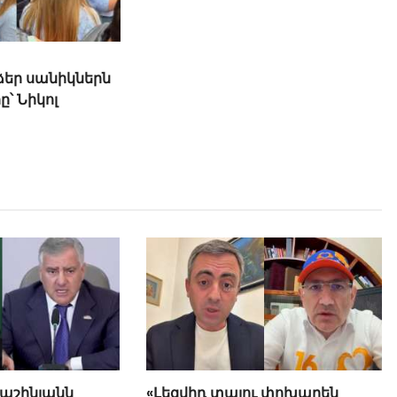
 ձեր սանիկներն
Հայտնի մարմնավաճառն էլ է
ը՝ Նիկոլ
աջակցում Փաշինյանին
Փաշինյանն
«Լեզվիդ տալու փոխարեն