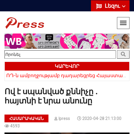
Լեզու
ԿԱՐԵՎՈՐ
ՌԴ-ն ամբողջությամբ դադարեցրեց Հայաստանից ծիրանի ներմուծումը
Հայկի ձեռքում եղել են մահացածի մազերը․ ՆՈՐ Մանրամասներ՝ Սևանում 22-ամյա հղի կնոջ մահվան դեպքից
Ով է սպանված քննիչը ․
հայտնի է նրա անունը
ՀԱՍԱՐԱԿԱԿԱՆ
Ipress
2020-04-28 21:13:00
4593