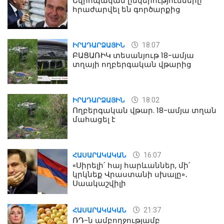
Եվրոպական ընկերությունները
հրաժարվել են գործարքից
18:07
ԻՐԱԴԱՐՁԱՅԻՆ
ԲԱՑԱՌԻԿ տեսանյութ 18-ամյա
տղայի ողբերգական վթարից
18:02
ԻՐԱԴԱՐՁԱՅԻՆ
Ողբերգական վթար. 18-ամյա տղան
մահացել է
16:07
ՀԱՍԱՐԱԿԱԿԱՆ
«Սիրելի՛ հայ հարևաններ, մի՛
կրկնեք Վրաստանի սխալը»․
Սաակաշվիլի
21:37
ՀԱՍԱՐԱԿԱԿԱՆ
ՌԴ-ն ամբողջությամբ