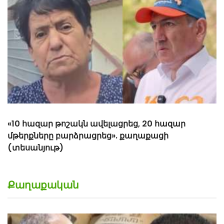
«Հիշեցի՞ք մեզ, ձեր սանիկներն ենք». աղջիկները՝
Նիկոլ Փաշինյանին
Քաղաքական