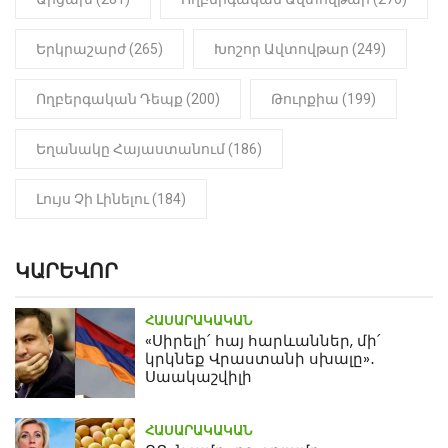
Երկրաշարժ (265)
Խոշոր Ավտովթար (249)
Ողբերգական Դեպք (200)
Թուրքիա (199)
Եղանակը Հայաստանում (186)
Լույս Չի Լինելու (184)
ԿԱՐԵՎՈՐ
ՀԱՍԱՐԱԿԱԿԱՆ
«Սիրելի՛ հայ հարևաններ, մի՛
կրկնեք Վրաստանի սխալը»․
Սաակաշվիլի
ՀԱՍԱՐԱԿԱԿԱՆ