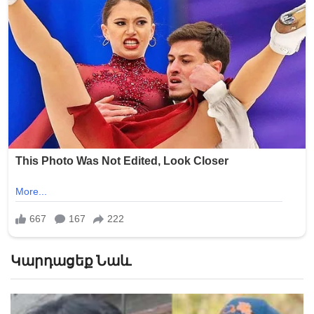
Կարդացեք Նաև