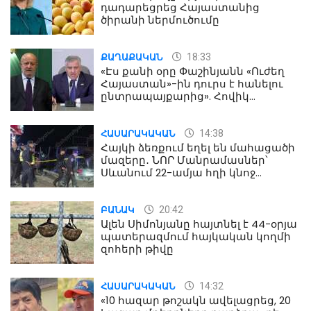
դադարեցրեց Հայաստանից
ծիրանի ներմուծումը
18:33
ՔԱՂԱՔԱԿԱՆ
«Էս քանի օրը Փաշինյանն «Ուժեղ
Հայաստան»-ին դուրս է հանելու
ընտրապայքարից». Հովիկ
Աղազարյան
14:38
ՀԱՍԱՐԱԿԱԿԱՆ
Հայկի ձեռքում եղել են մահացածի
մազերը․ ՆՈՐ Մանրամասներ՝
Սևանում 22-ամյա հղի կնոջ
մահվան դեպքից
20:42
ԲԱՆԱԿ
Ալեն Սիմոնյանը հայտնել է 44-օրյա
պատերազմում հայկական կողմի
զոհերի թիվը
14:32
ՀԱՍԱՐԱԿԱԿԱՆ
«10 հազար թոշակն ավելացրեց, 20