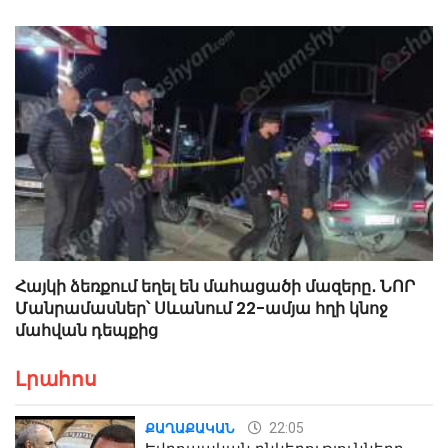
Հայկի ձեռքում եղել են մահացածի մազերը․ ՆՈՐ
Մանրամասներ՝ Սևանում 22-ամյա հղի կնոջ
մահվան դեպքից
Լրահոս
22:05
ՔԱՂԱՔԱԿԱՆ