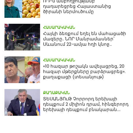
ՌԴ-ն ամբողջությամբ
դադարեցրեց Հայաստանից
ծիրանի ներմուծումը
ՀԱՍԱՐԱԿԱԿԱՆ
Հայկի ձեռքում եղել են մահացածի
մազերը․ ՆՈՐ Մանրամասներ՝
Սևանում 22-ամյա հղի կնոջ
մահվան դեպքից
ՀԱՍԱՐԱԿԱԿԱՆ
«10 հազար թոշակն ավելացրեց, 20
հազար մթերքները բարձրացրեց».
քաղաքացի (տեսանյութ)
ՔԱՂԱՔԱԿԱՆ
ՏԵՍԱՆՅՈւԹ Չորրորդ երեխայի
դեպքում 2 միլիոն դրամ, հինգերորդ
երեխայի դեպքում բնակարան.
Սամվել Կարապետյան