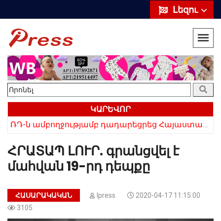
Լեզու
ԿԱՐԵՎՈՐ
ՌԴ-ն ամբողջությամբ դադարեցրեց Հայաստանից ծիրանի ներմուծումը
Հայկի ձեռքում եղել են մահացածի մազերը․ ՆՈՐ Մանրամասներ՝ Սևանում 22-ամյա հղի կնոջ մահվան դեպքից
ՀՐԱՏԱՊ ԼՈՒՐ. գրանցվել է
մահվան 19-րդ դեպքը
ՀԱՍԱՐԱԿԱԿԱՆ
Ipress
2020-04-17 11:15:00
3105