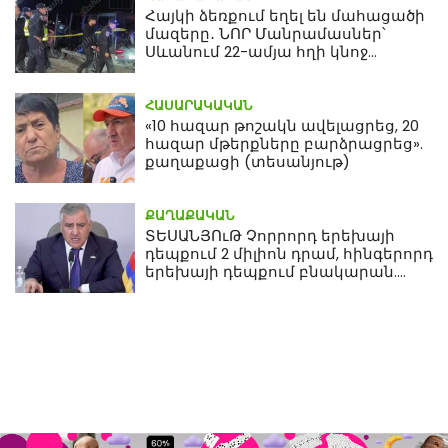
Հայկի ձեռքում եղել են մահացածի
մազերը․ ՆՈՐ Մանրամասներ՝
Սևանում 22-ամյա հղի կնոջ
մահվան դեպքից
ՀԱՍԱՐԱԿԱԿԱՆ
«10 հազար թոշակն ավելացրեց, 20
հազար մթերքները բարձրացրեց».
քաղաքացի (տեսանյութ)
ՔԱՂԱՔԱԿԱՆ
ՏԵՍԱՆՅՈւԹ Չորրորդ երեխայի
դեպքում 2 միլիոն դրամ, հինգերորդ
երեխայի դեպքում բնակարան.
Սամվել Կարապետյան