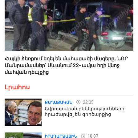
Հայկի ձեռքում եղել են մահացածի մազերը․ ՆՈՐ
Մանրամասներ՝ Սևանում 22-ամյա հղի կնոջ
մահվան դեպքից
Լրահոս
22:05
ՔԱՂԱՔԱԿԱՆ
Եվրոպական ընկերությունները
հրաժարվել են գործարքից
18:07
ԻՐԱԴԱՐՁԱՅԻՆ