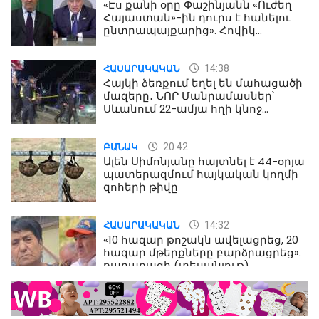
«Էս քանի օրը Փաշինյանն «Ուժեղ
Հայաստան»-ին դուրս է հանելու
ընտրապայքարից». Հովիկ
Աղազարյան
14:38
ՀԱՍԱՐԱԿԱԿԱՆ
Հայկի ձեռքում եղել են մահացածի
մազերը․ ՆՈՐ Մանրամասներ՝
Սևանում 22-ամյա հղի կնոջ
մահվան դեպքից
20:42
ԲԱՆԱԿ
Ալեն Սիմոնյանը հայտնել է 44-օրյա
պատերազմում հայկական կողմի
զոհերի թիվը
14:32
ՀԱՍԱՐԱԿԱԿԱՆ
«10 հազար թոշակն ավելացրեց, 20
հազար մթերքները բարձրացրեց».
քաղաքացի (տեսանյութ)
10:52
ՔԱՂԱՔԱԿԱՆ
«Լեզվիդ տալու փոխարեն