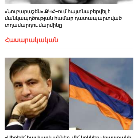
«Նուբարաշեն» ՔԿՀ-ում հայտնաբերվել է
մանկապղծության համար դատապարտված
տղամարդու մարմինը
Հասարակական
«Սիրելի՛ հայ հարևաններ, մի՛ կրկնեք Վրաստանի