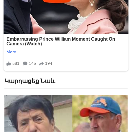
Կարդացեք Նաև
«Հիշեցի՞ք մեզ, ձեր սանիկներն ենք». աղջիկները՝
Նիկոլ Փաշինյանին