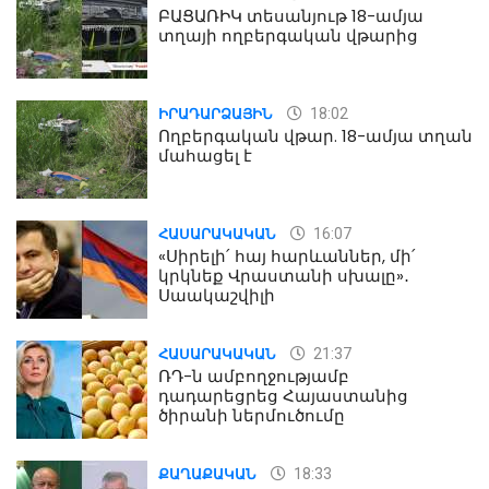
ԲԱՑԱՌԻԿ տեսանյութ 18-ամյա
տղայի ողբերգական վթարից
18:02
ԻՐԱԴԱՐՁԱՅԻՆ
Ողբերգական վթար. 18-ամյա տղան
մահացել է
16:07
ՀԱՍԱՐԱԿԱԿԱՆ
«Սիրելի՛ հայ հարևաններ, մի՛
կրկնեք Վրաստանի սխալը»․
Սաակաշվիլի
21:37
ՀԱՍԱՐԱԿԱԿԱՆ
ՌԴ-ն ամբողջությամբ
դադարեցրեց Հայաստանից
ծիրանի ներմուծումը
18:33
ՔԱՂԱՔԱԿԱՆ