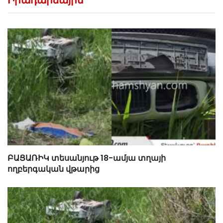
ԲԱՑԱՌԻԿ տեսանյութ 18-ամյա տղայի
ողբերգական վթարից