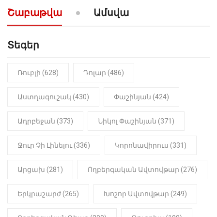
արտաբերիր այս երկու
Շաբաթվա
Ամսվա
նախադասությունը»․ Իշխան
Սաղաթելյան (տեսանյութ)
Տեգեր
10:41
ՔԱՂԱՔԱԿԱՆ
«Կալուգացի Սամո՛, դու
օտարերկրյա անուղեղ լրտես ես».
Նիկոլ Փաշինյան
Ռուբլի (628)
Դոլար (486)
22:01
ԻՐԱԴԱՐՁԱՅԻՆ
Աստղագուշակ (430)
Փաշինյան (424)
«Նուբարաշեն» ՔԿՀ-ում
հայտնաբերվել է
Ադրբեջան (373)
Նիկոլ Փաշինյան (371)
մանկապղծության համար
դատապարտված տղամարդու
մարմինը
Ջուր Չի Լինելու (336)
Կորոնավիրուս (331)
Արցախ (281)
Ողբերգական Ավտովթար (276)
Երկրաշարժ (265)
Խոշոր Ավտովթար (249)