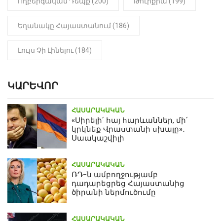
Ողբերգական Դեպք (200)
Թուրքիա (199)
Եղանակը Հայաստանում (186)
Լույս Չի Լինելու (184)
ԿԱՐԵՎՈՐ
ՀԱՍԱՐԱԿԱԿԱՆ
«Սիրելի՛ հայ հարևաններ, մի՛
կրկնեք Վրաստանի սխալը»․
Սաակաշվիլի
ՀԱՍԱՐԱԿԱԿԱՆ
ՌԴ-ն ամբողջությամբ
դադարեցրեց Հայաստանից
ծիրանի ներմուծումը
ՀԱՍԱՐԱԿԱԿԱՆ