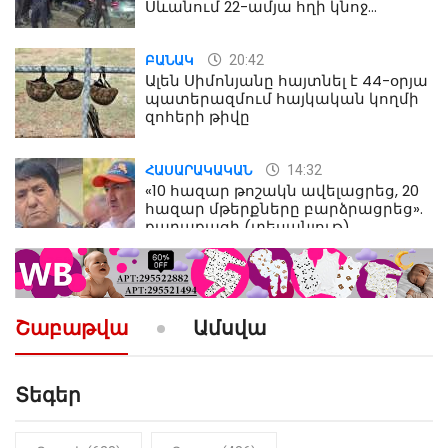
Սևանում 22-ամյա հղի կնոջ
մահվան դեպքից
20:42
ԲԱՆԱԿ
Ալեն Սիմոնյանը հայտնել է 44-օրյա
պատերազմում հայկական կողմի
զոհերի թիվը
14:32
ՀԱՍԱՐԱԿԱԿԱՆ
«10 հազար թոշակն ավելացրեց, 20
հազար մթերքները բարձրացրեց».
քաղաքացի (տեսանյութ)
10:52
ՔԱՂԱՔԱԿԱՆ
«Լեզվիդ տալու փոխարեն
արտաբերիր այս երկու
Շաբաթվա
Ամսվա
նախադասությունը»․ Իշխան
Սաղաթելյան (տեսանյութ)
Տեգեր
10:41
ՔԱՂԱՔԱԿԱՆ
«Կալուգացի Սամո՛, դու
օտարերկրյա անուղեղ լրտես ես».
Նիկոլ Փաշինյան