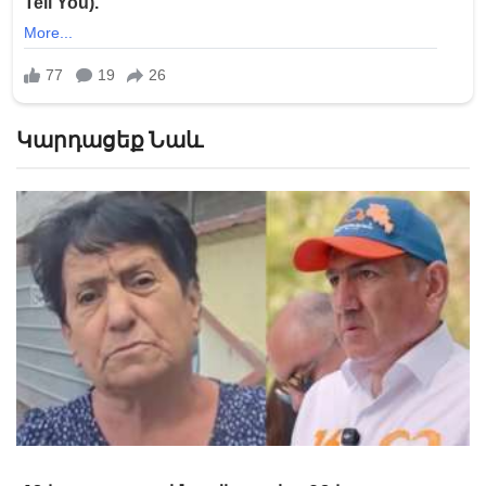
Կարդացեք Նաև