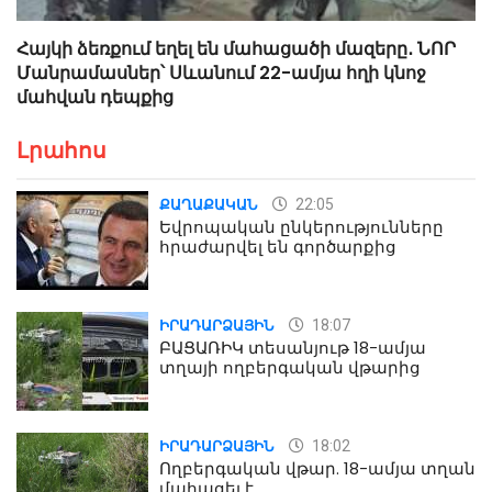
Հայկի ձեռքում եղել են մահացածի մազերը․ ՆՈՐ
Մանրամասներ՝ Սևանում 22-ամյա հղի կնոջ
մահվան դեպքից
Լրահոս
22:05
ՔԱՂԱՔԱԿԱՆ
Եվրոպական ընկերությունները
հրաժարվել են գործարքից
18:07
ԻՐԱԴԱՐՁԱՅԻՆ
ԲԱՑԱՌԻԿ տեսանյութ 18-ամյա
տղայի ողբերգական վթարից
18:02
ԻՐԱԴԱՐՁԱՅԻՆ
Ողբերգական վթար. 18-ամյա տղան
մահացել է