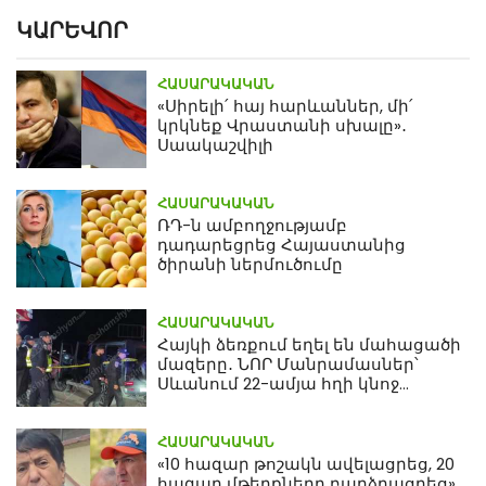
ԿԱՐԵՎՈՐ
ՀԱՍԱՐԱԿԱԿԱՆ
«Սիրելի՛ հայ հարևաններ, մի՛
կրկնեք Վրաստանի սխալը»․
Սաակաշվիլի
ՀԱՍԱՐԱԿԱԿԱՆ
ՌԴ-ն ամբողջությամբ
դադարեցրեց Հայաստանից
ծիրանի ներմուծումը
ՀԱՍԱՐԱԿԱԿԱՆ
Հայկի ձեռքում եղել են մահացածի
մազերը․ ՆՈՐ Մանրամասներ՝
Սևանում 22-ամյա հղի կնոջ
մահվան դեպքից
ՀԱՍԱՐԱԿԱԿԱՆ
«10 հազար թոշակն ավելացրեց, 20
հազար մթերքները բարձրացրեց».