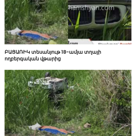
ԲԱՑԱՌԻԿ տեսանյութ 18-ամյա տղայի
ողբերգական վթարից