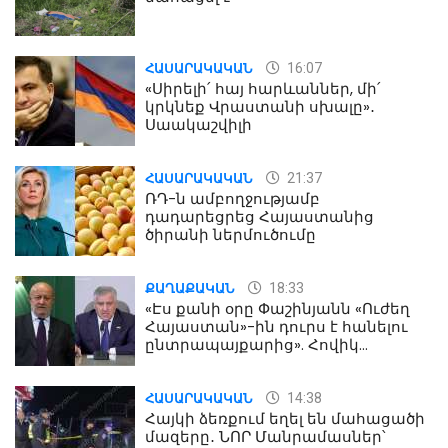
16:07
ՀԱՍԱՐԱԿԱԿԱՆ
«Սիրելի՛ հայ հարևաններ, մի՛
կրկնեք Վրաստանի սխալը»․
Սաակաշվիլի
21:37
ՀԱՍԱՐԱԿԱԿԱՆ
ՌԴ-ն ամբողջությամբ
դադարեցրեց Հայաստանից
ծիրանի ներմուծումը
18:33
ՔԱՂԱՔԱԿԱՆ
«Էս քանի օրը Փաշինյանն «Ուժեղ
Հայաստան»-ին դուրս է հանելու
ընտրապայքարից». Հովիկ
Աղազարյան
14:38
ՀԱՍԱՐԱԿԱԿԱՆ
Հայկի ձեռքում եղել են մահացածի
մազերը․ ՆՈՐ Մանրամասներ՝