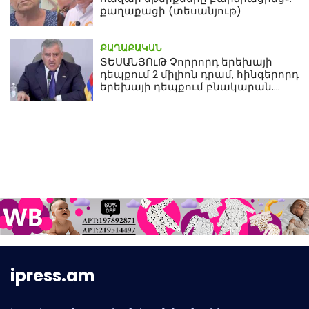
քաղաքացի (տեսանյութ)
ՔԱՂԱՔԱԿԱՆ
ՏԵՍԱՆՅՈւԹ Չորրորդ երեխայի
դեպքում 2 միլիոն դրամ, հինգերորդ
երեխայի դեպքում բնակարան.
Սամվել Կարապետյան
ipress.am