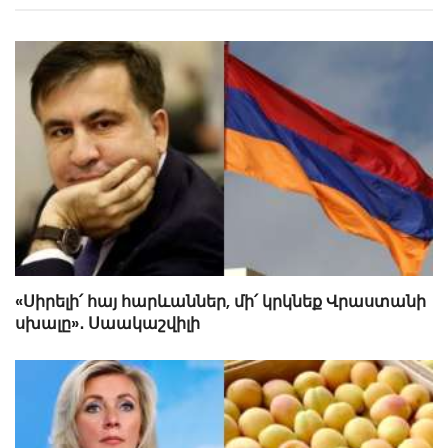
«Սիրելի՛ հայ հարևաններ, մի՛ կրկնեք Վրաստանի
սխալը»․ Սաակաշվիլի