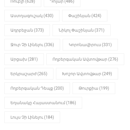
Ռուբլի (628)
Դոլար (486)
22:01
ԻՐԱԴԱՐՁԱՅԻՆ
Աստղագուշակ (430)
Փաշինյան (424)
«Նուբարաշեն» ՔԿՀ-ում
հայտնաբերվել է
Ադրբեջան (373)
Նիկոլ Փաշինյան (371)
մանկապղծության համար
դատապարտված տղամարդու
մարմինը
Ջուր Չի Լինելու (336)
Կորոնավիրուս (331)
Արցախ (281)
Ողբերգական Ավտովթար (276)
Երկրաշարժ (265)
Խոշոր Ավտովթար (249)
Ողբերգական Դեպք (200)
Թուրքիա (199)
Եղանակը Հայաստանում (186)
Լույս Չի Լինելու (184)