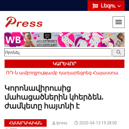
Լեզու
ԿԱՐԵՎՈՐ
«Սիրելի՛ հայ հարևաններ, մի՛ կրկնեք Վրաստանի սխալը»․ Սաակաշվիլի
ՌԴ-ն ամբողջությամբ դադարեցրեց Հայաստանից ծիրանի ներմուծումը
Կորոնավիրուսից
մահացածներին կհերձեն.
ժամկետը հայտնի է
ՀԱՍԱՐԱԿԱԿԱՆ
Ipress
2020-04-13 19:28:00