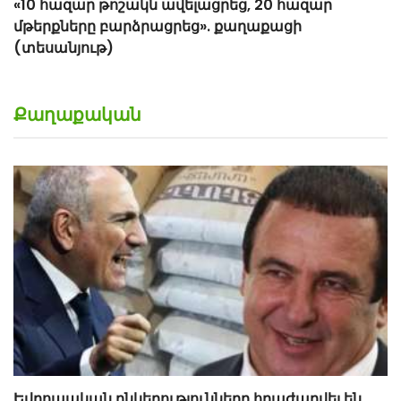
«10 հազար թոշակն ավելացրեց, 20 հազար
մթերքները բարձրացրեց». քաղաքացի
(տեսանյութ)
Քաղաքական
Եվրոպական ընկերությունները հրաժարվել են