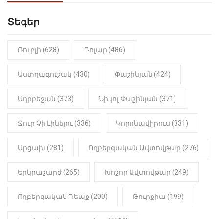
Սաղաթելյան (տեսանյութ)
Տեգեր
10:41
ՔԱՂԱՔԱԿԱՆ
«Կալուգացի Սամո՛, դու
օտարերկրյա անուղեղ լրտես ես».
Նիկոլ Փաշինյան
Ռուբլի (628)
Դոլար (486)
22:01
ԻՐԱԴԱՐՁԱՅԻՆ
Աստղագուշակ (430)
Փաշինյան (424)
«Նուբարաշեն» ՔԿՀ-ում
հայտնաբերվել է
Ադրբեջան (373)
Նիկոլ Փաշինյան (371)
մանկապղծության համար
դատապարտված տղամարդու
մարմինը
Ջուր Չի Լինելու (336)
Կորոնավիրուս (331)
Արցախ (281)
Ողբերգական Ավտովթար (276)
Երկրաշարժ (265)
Խոշոր Ավտովթար (249)
Ողբերգական Դեպք (200)
Թուրքիա (199)