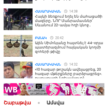
Աղազարյան
14:38
ՀԱՍԱՐԱԿԱԿԱՆ
Հայկի ձեռքում եղել են մահացածի
մազերը․ ՆՈՐ Մանրամասներ՝
Սևանում 22-ամյա հղի կնոջ
մահվան դեպքից
20:42
ԲԱՆԱԿ
Ալեն Սիմոնյանը հայտնել է 44-օրյա
պատերազմում հայկական կողմի
զոհերի թիվը
14:32
ՀԱՍԱՐԱԿԱԿԱՆ
«10 հազար թոշակն ավելացրեց, 20
հազար մթերքները բարձրացրեց».
քաղաքացի (տեսանյութ)
10:52
ՔԱՂԱՔԱԿԱՆ
«Լեզվիդ տալու փոխարեն
արտաբերիր այս երկու
Շաբաթվա
Ամսվա
նախադասությունը»․ Իշխան