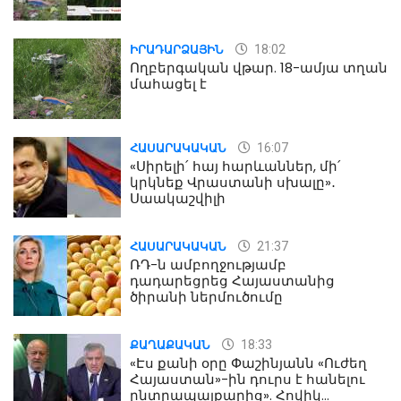
18:02
ԻՐԱԴԱՐՁԱՅԻՆ
Ողբերգական վթար. 18-ամյա տղան
մահացել է
16:07
ՀԱՍԱՐԱԿԱԿԱՆ
«Սիրելի՛ հայ հարևաններ, մի՛
կրկնեք Վրաստանի սխալը»․
Սաակաշվիլի
21:37
ՀԱՍԱՐԱԿԱԿԱՆ
ՌԴ-ն ամբողջությամբ
դադարեցրեց Հայաստանից
ծիրանի ներմուծումը
18:33
ՔԱՂԱՔԱԿԱՆ
«Էս քանի օրը Փաշինյանն «Ուժեղ
Հայաստան»-ին դուրս է հանելու
ընտրապայքարից». Հովիկ