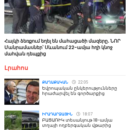
Հայկի ձեռքում եղել են մահացածի մազերը․ ՆՈՐ
Մանրամասներ՝ Սևանում 22-ամյա հղի կնոջ
մահվան դեպքից
Լրահոս
22:05
ՔԱՂԱՔԱԿԱՆ
Եվրոպական ընկերությունները
հրաժարվել են գործարքից
18:07
ԻՐԱԴԱՐՁԱՅԻՆ
ԲԱՑԱՌԻԿ տեսանյութ 18-ամյա
տղայի ողբերգական վթարից