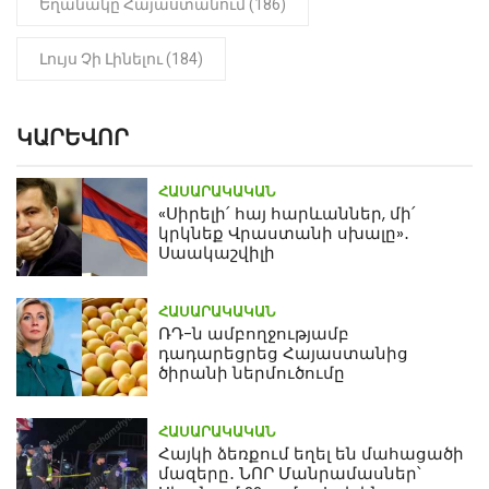
Եղանակը Հայաստանում (186)
Լույս Չի Լինելու (184)
ԿԱՐԵՎՈՐ
ՀԱՍԱՐԱԿԱԿԱՆ
«Սիրելի՛ հայ հարևաններ, մի՛
կրկնեք Վրաստանի սխալը»․
Սաակաշվիլի
ՀԱՍԱՐԱԿԱԿԱՆ
ՌԴ-ն ամբողջությամբ
դադարեցրեց Հայաստանից
ծիրանի ներմուծումը
ՀԱՍԱՐԱԿԱԿԱՆ
Հայկի ձեռքում եղել են մահացածի
մազերը․ ՆՈՐ Մանրամասներ՝