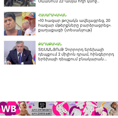
Սևանում 22-ամյա հղի կնոջ
մահվան դեպքից
ՀԱՍԱՐԱԿԱԿԱՆ
«10 հազար թոշակն ավելացրեց, 20
հազար մթերքները բարձրացրեց».
քաղաքացի (տեսանյութ)
ՔԱՂԱՔԱԿԱՆ
ՏԵՍԱՆՅՈւԹ Չորրորդ երեխայի
դեպքում 2 միլիոն դրամ, հինգերորդ
երեխայի դեպքում բնակարան.
Սամվել Կարապետյան