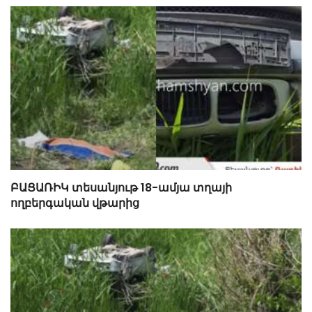
ԲԱՑԱՌԻԿ տեսանյութ 18-ամյա տղայի
ողբերգական վթարից