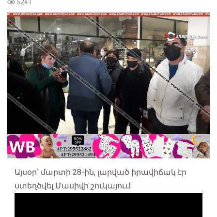
5241
Այսօր՝ մարտի 28-ին, լարված իրավիճակ էր
ստեղծվել Մասիվի շուկայում: