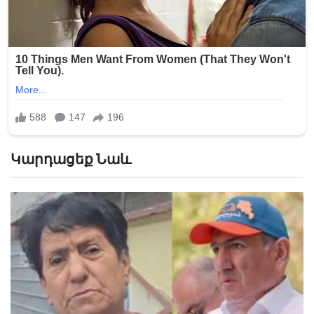
Կարդացեք Նաև