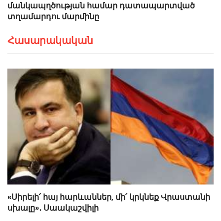
մանկապղծության համար դատապարտված
տղամարդու մարմինը
Հասարակական
«Սիրելի՛ հայ հարևաններ, մի՛ կրկնեք Վրաստանի
սխալը»․ Սաակաշվիլի