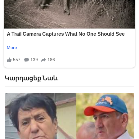
Կարդացեք Նաև
«Հիշեցի՞ք մեզ, ձեր սանիկներն ենք». աղջիկները՝
Նիկոլ Փաշինյանին