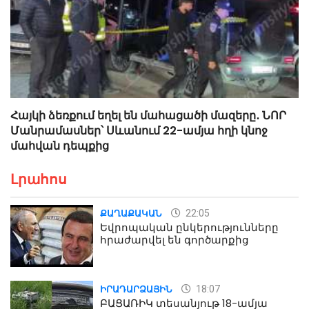
Հայկի ձեռքում եղել են մահացածի մազերը․ ՆՈՐ
Մանրամասներ՝ Սևանում 22-ամյա հղի կնոջ
մահվան դեպքից
Լրահոս
22:05
ՔԱՂԱՔԱԿԱՆ
Եվրոպական ընկերությունները
հրաժարվել են գործարքից
18:07
ԻՐԱԴԱՐՁԱՅԻՆ
ԲԱՑԱՌԻԿ տեսանյութ 18-ամյա