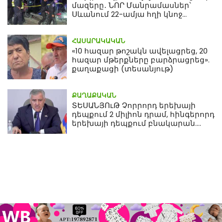
մազերը․ ՆՈՐ Մանրամասներ՝
Սևանում 22-ամյա հղի կնոջ
մահվան դեպքից
ՀԱՍԱՐԱԿԱԿԱՆ
«10 հազար թոշակն ավելացրեց, 20
հազար մթերքները բարձրացրեց».
քաղաքացի (տեսանյութ)
ՔԱՂԱՔԱԿԱՆ
ՏԵՍԱՆՅՈւԹ Չորրորդ երեխայի
դեպքում 2 միլիոն դրամ, հինգերորդ
երեխայի դեպքում բնակարան.
Սամվել Կարապետյան