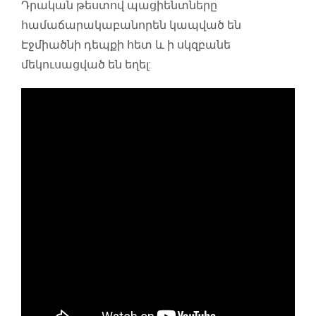
Դրական թեստով պացիենտները
համաճարակաբանորեն կապված են
Էջմիածնի դեպքի հետ և ի սկզբանե
մեկուսացված են եղել: