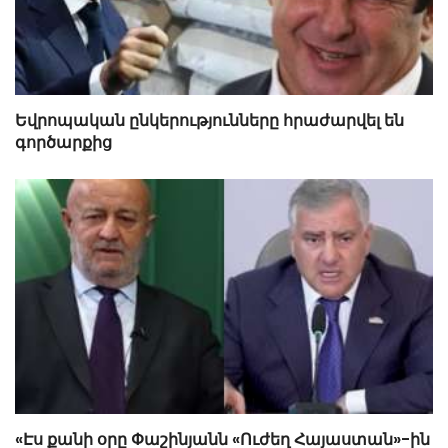
Եվրոպական ընկերությունները հրաժարվել են
գործարքից
«Էս քանի օրը Փաշինյանն «Ուժեղ Հայաստան»-ին