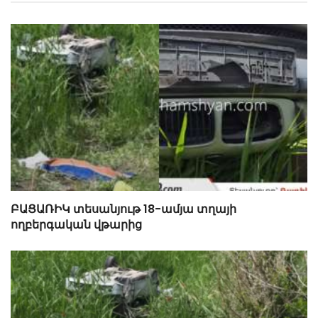
ԲԱՑԱՌԻԿ տեսանյութ 18-ամյա տղայի
ողբերգական վթարից