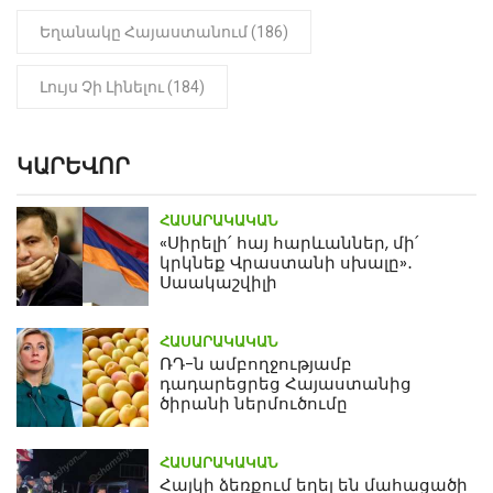
Եղանակը Հայաստանում (186)
Լույս Չի Լինելու (184)
ԿԱՐԵՎՈՐ
ՀԱՍԱՐԱԿԱԿԱՆ
«Սիրելի՛ հայ հարևաններ, մի՛
կրկնեք Վրաստանի սխալը»․
Սաակաշվիլի
ՀԱՍԱՐԱԿԱԿԱՆ
ՌԴ-ն ամբողջությամբ
դադարեցրեց Հայաստանից
ծիրանի ներմուծումը
ՀԱՍԱՐԱԿԱԿԱՆ
Հայկի ձեռքում եղել են մահացածի