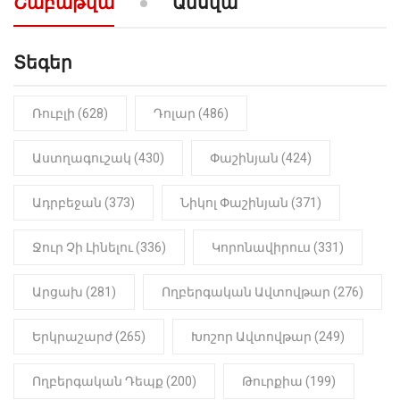
Շաբաթվա
Ամսվա
նախադասությունը»․ Իշխան
Սաղաթելյան (տեսանյութ)
Տեգեր
10:41
ՔԱՂԱՔԱԿԱՆ
«Կալուգացի Սամո՛, դու
օտարերկրյա անուղեղ լրտես ես».
Նիկոլ Փաշինյան
Ռուբլի (628)
Դոլար (486)
22:01
ԻՐԱԴԱՐՁԱՅԻՆ
Աստղագուշակ (430)
Փաշինյան (424)
«Նուբարաշեն» ՔԿՀ-ում
հայտնաբերվել է
Ադրբեջան (373)
Նիկոլ Փաշինյան (371)
մանկապղծության համար
դատապարտված տղամարդու
մարմինը
Ջուր Չի Լինելու (336)
Կորոնավիրուս (331)
Արցախ (281)
Ողբերգական Ավտովթար (276)
Երկրաշարժ (265)
Խոշոր Ավտովթար (249)
Ողբերգական Դեպք (200)
Թուրքիա (199)