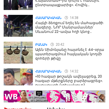
Հայաստան»-ին դուրս է հանելու
ընտրապայքարից». Հովիկ
Աղազարյան
14:38
ՀԱՍԱՐԱԿԱԿԱՆ
Հայկի ձեռքում եղել են մահացածի
մազերը․ ՆՈՐ Մանրամասներ՝
Սևանում 22-ամյա հղի կնոջ
մահվան դեպքից
20:42
ԲԱՆԱԿ
Ալեն Սիմոնյանը հայտնել է 44-օրյա
պատերազմում հայկական կողմի
զոհերի թիվը
14:32
ՀԱՍԱՐԱԿԱԿԱՆ
«10 հազար թոշակն ավելացրեց, 20
հազար մթերքները բարձրացրեց».
քաղաքացի (տեսանյութ)
10:52
ՔԱՂԱՔԱԿԱՆ
«Լեզվիդ տալու փոխարեն
արտաբերիր այս երկու