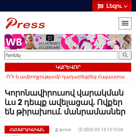
Լեզու
ԿԱՐԵՎՈՐ
ՌԴ-ն ամբողջությամբ դադարեցրեց Հայաստանից ծիրանի ներմուծումը
Հայկի ձեռքում եղել են մահացածի մազերը․ ՆՈՐ Մանրամասներ՝ Սևանում 22-ամյա հղի կնոջ մահվան դեպքից
Կորոնավիրուսով վարակման
ևս 2 դեպք ավելացավ. Ովքեր
են թիրախում. մանրամասներ
ՀԱՍԱՐԱԿԱԿԱՆ
Ipress
2020-03-14 13:10:00