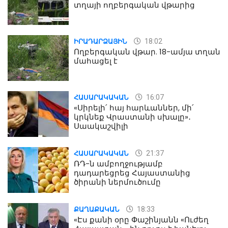
տղայի ողբերգական վթարից
18:02
ԻՐԱԴԱՐՁԱՅԻՆ
Ողբերգական վթար. 18-ամյա տղան
մահացել է
16:07
ՀԱՍԱՐԱԿԱԿԱՆ
«Սիրելի՛ հայ հարևաններ, մի՛
կրկնեք Վրաստանի սխալը»․
Սաակաշվիլի
21:37
ՀԱՍԱՐԱԿԱԿԱՆ
ՌԴ-ն ամբողջությամբ
դադարեցրեց Հայաստանից
ծիրանի ներմուծումը
18:33
ՔԱՂԱՔԱԿԱՆ
«Էս քանի օրը Փաշինյանն «Ուժեղ