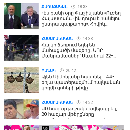
18:33
ՔԱՂԱՔԱԿԱՆ
«Էս քանի օրը Փաշինյանն «Ուժեղ
Հայաստան»-ին դուրս է հանելու
ընտրապայքարից». Հովիկ
Աղազարյան
14:38
ՀԱՍԱՐԱԿԱԿԱՆ
Հայկի ձեռքում եղել են
մահացածի մազերը․ ՆՈՐ
Մանրամասներ՝ Սևանում 22-
ամյա հղի կնոջ մահվան դեպքից
20:42
ԲԱՆԱԿ
Ալեն Սիմոնյանը հայտնել է 44-
օրյա պատերազմում հայկական
կողմի զոհերի թիվը
14:32
ՀԱՍԱՐԱԿԱԿԱՆ
«10 հազար թոշակն ավելացրեց,
20 հազար մթերքները
բարձրացրեց». քաղաքացի
(տեսանյութ)