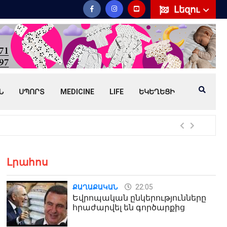
Լեզու
Ն
ՍՊՈՐՏ
MEDICINE
LIFE
ԵԿԵՂԵՑԻ
Հայ
Լրահոս
22:05
ՔԱՂԱՔԱԿԱՆ
Եվրոպական ընկերությունները
հրաժարվել են գործարքից