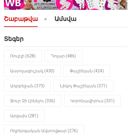
10:52
ՔԱՂԱՔԱԿԱՆ
«Լեզվիդ տալու փոխարեն
արտաբերիր այս երկու
Շաբաթվա
Ամսվա
նախադասությունը»․ Իշխան
Սաղաթելյան (տեսանյութ)
Տեգեր
10:41
ՔԱՂԱՔԱԿԱՆ
«Կալուգացի Սամո՛, դու
օտարերկրյա անուղեղ լրտես ես».
Նիկոլ Փաշինյան
Ռուբլի (628)
Դոլար (486)
22:01
ԻՐԱԴԱՐՁԱՅԻՆ
Աստղագուշակ (430)
Փաշինյան (424)
«Նուբարաշեն» ՔԿՀ-ում
հայտնաբերվել է
Ադրբեջան (373)
Նիկոլ Փաշինյան (371)
մանկապղծության համար
դատապարտված տղամարդու
մարմինը
Ջուր Չի Լինելու (336)
Կորոնավիրուս (331)
Արցախ (281)
Ողբերգական Ավտովթար (276)