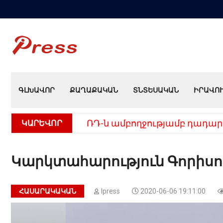
ԳԼԽԱՎՈՐ
ՔԱՂԱՔԱԿԱՆ
ՏՆՏԵՍԱԿԱՆ
ԻՐԱՎՈ
ԿԱՐԵՎՈՐ
ՌԴ-ն ամբողջությամբ դադար
Կարկտահարություն Գորիսո
ՀԱՍԱՐԱԿԱԿԱՆ
Ipress
2020-06-06 19:11:00