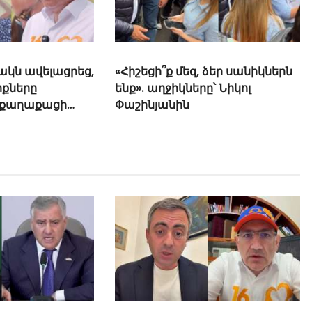
 ձեր սանիկներն
ը՝ Նիկոլ