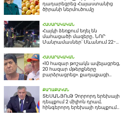
դադարեցրեց Հայաստանից
ծիրանի ներմուծումը
ՀԱՍԱՐԱԿԱԿԱՆ
Հայկի ձեռքում եղել են
մահացածի մազերը․ ՆՈՐ
Մանրամասներ՝ Սևանում 22-
ամյա հղի կնոջ մահվան դեպքից
ՀԱՍԱՐԱԿԱԿԱՆ
«10 հազար թոշակն ավելացրեց,
20 հազար մթերքները
բարձրացրեց». քաղաքացի
(տեսանյութ)
ՔԱՂԱՔԱԿԱՆ
ՏԵՍԱՆՅՈւԹ Չորրորդ երեխայի
դեպքում 2 միլիոն դրամ,
հինգերորդ երեխայի դեպքում
բնակարան. Սամվել
Կարապետյան