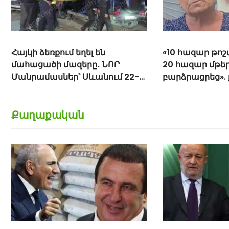
«10 հազար թոշակն ավելացրեց,
«Հիշեցի՞ք մեզ,
20 հազար մթերքները
ենք». աղջիկներ
բարձրացրեց». քաղաքացի
Փաշինյանին
(տեսանյութ)
Քաղաքական