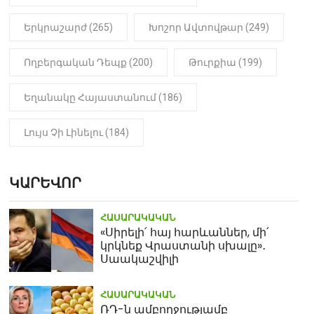
Երկրաշարժ (265)
Խոշոր Ավտովթար (249)
Ողբերգական Դեպք (200)
Թուրքիա (199)
Եղանակը Հայաստանում (186)
Լույս Չի Լինելու (184)
ԿԱՐԵՎՈՐ
ՀԱՍԱՐԱԿԱԿԱՆ
«Սիրելի՛ հայ հարևաններ, մի՛
կրկնեք Վրաստանի սխալը»․
Սաակաշվիլի
ՀԱՍԱՐԱԿԱԿԱՆ
ՌԴ-ն ամբողջությամբ