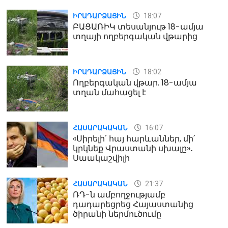
18:07
ԻՐԱԴԱՐՁԱՅԻՆ
ԲԱՑԱՌԻԿ տեսանյութ 18-ամյա
տղայի ողբերգական վթարից
18:02
ԻՐԱԴԱՐՁԱՅԻՆ
Ողբերգական վթար. 18-ամյա
տղան մահացել է
16:07
ՀԱՍԱՐԱԿԱԿԱՆ
«Սիրելի՛ հայ հարևաններ, մի՛
կրկնեք Վրաստանի սխալը»․
Սաակաշվիլի
21:37
ՀԱՍԱՐԱԿԱԿԱՆ
ՌԴ-ն ամբողջությամբ
դադարեցրեց Հայաստանից
ծիրանի ներմուծումը