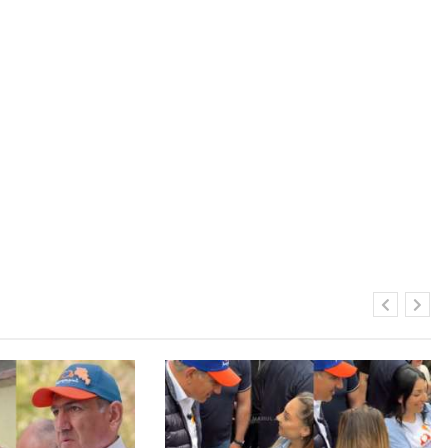
Հայտնի մարմնավաճառն էլ է
աջակցում Փաշինյանին