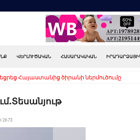
ՒՆՔ
ՎԵՐԼՈՒԾԱԿԱՆ
ՀԱՍԱՐԱԿԱԿԱՆ
ԻՐԱԴԱՐՁԱՅԻ
եցրեց Հայաստանից ծիրանի ներմուծումը
ւմ.Տեսանյութ
2673