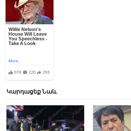
Կարդացեք Նաև