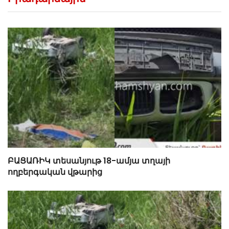
ԲԱՑԱՌԻԿ տեսանյութ 18-ամյա տղայի
ողբերգական վթարից