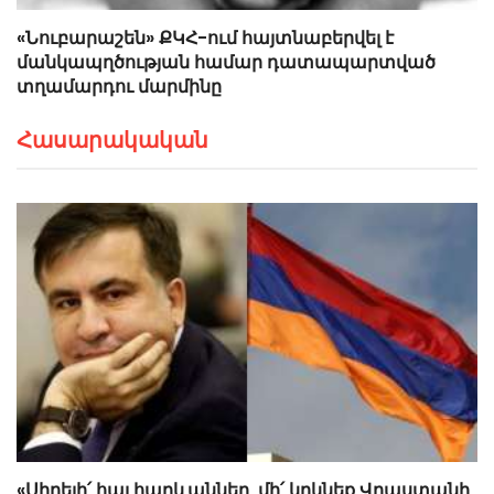
«Նուբարաշեն» ՔԿՀ-ում հայտնաբերվել է
մանկապղծության համար դատապարտված
տղամարդու մարմինը
Հասարակական
«Սիրելի՛ հայ հարևաններ, մի՛ կրկնեք Վրաստանի