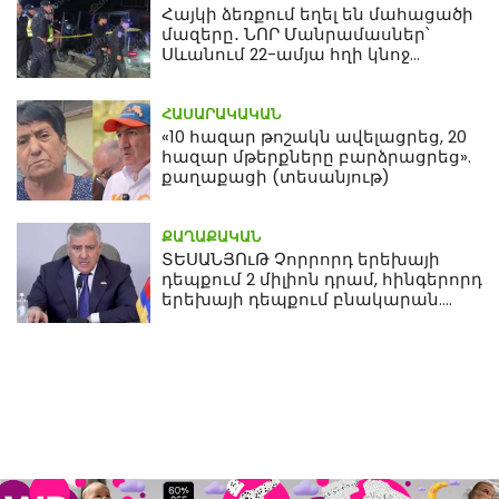
Հայկի ձեռքում եղել են մահացածի
մազերը․ ՆՈՐ Մանրամասներ՝
Սևանում 22-ամյա հղի կնոջ
մահվան դեպքից
ՀԱՍԱՐԱԿԱԿԱՆ
«10 հազար թոշակն ավելացրեց, 20
հազար մթերքները բարձրացրեց».
քաղաքացի (տեսանյութ)
ՔԱՂԱՔԱԿԱՆ
ՏԵՍԱՆՅՈւԹ Չորրորդ երեխայի
դեպքում 2 միլիոն դրամ, հինգերորդ
երեխայի դեպքում բնակարան.
Սամվել Կարապետյան