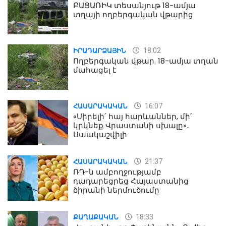
ԲԱՑԱՌԻԿ տեսանյութ 18-ամյա
տղայի ողբերգական վթարից
18:02
ԻՐԱԴԱՐՁԱՅԻՆ
Ողբերգական վթար. 18-ամյա տղան
մահացել է
16:07
ՀԱՍԱՐԱԿԱԿԱՆ
«Սիրելի՛ հայ հարևաններ, մի՛
կրկնեք Վրաստանի սխալը»․
Սաակաշվիլի
21:37
ՀԱՍԱՐԱԿԱԿԱՆ
ՌԴ-ն ամբողջությամբ
դադարեցրեց Հայաստանից
ծիրանի ներմուծումը
18:33
ՔԱՂԱՔԱԿԱՆ