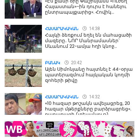
«Էս քանի օրը Փաշինյանն «Ուժեղ
Հայաստան»-ին դուրս է հանելու
ընտրապայքարից». Հովիկ
Աղազարյան
14:38
ՀԱՍԱՐԱԿԱԿԱՆ
Հայկի ձեռքում եղել են մահացածի
մազերը․ ՆՈՐ Մանրամասներ՝
Սևանում 22-ամյա հղի կնոջ
մահվան դեպքից
20:42
ԲԱՆԱԿ
Ալեն Սիմոնյանը հայտնել է 44-օրյա
պատերազմում հայկական կողմի
զոհերի թիվը
14:32
ՀԱՍԱՐԱԿԱԿԱՆ
«10 հազար թոշակն ավելացրեց, 20
հազար մթերքները բարձրացրեց».
քաղաքացի (տեսանյութ)
10:52
ՔԱՂԱՔԱԿԱՆ
«Լեզվիդ տալու փոխարեն