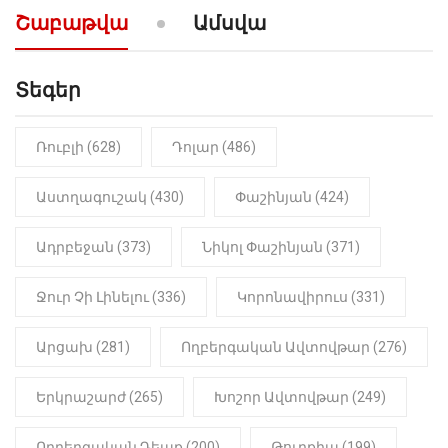
արտաբերիր այս երկու
Շաբաթվա
Ամսվա
նախադասությունը»․ Իշխան
Սաղաթելյան (տեսանյութ)
Տեգեր
10:41
ՔԱՂԱՔԱԿԱՆ
«Կալուգացի Սամո՛, դու
օտարերկրյա անուղեղ լրտես ես».
Նիկոլ Փաշինյան
Ռուբլի (628)
Դոլար (486)
22:01
ԻՐԱԴԱՐՁԱՅԻՆ
Աստղագուշակ (430)
Փաշինյան (424)
«Նուբարաշեն» ՔԿՀ-ում
հայտնաբերվել է
Ադրբեջան (373)
Նիկոլ Փաշինյան (371)
մանկապղծության համար
դատապարտված տղամարդու
մարմինը
Ջուր Չի Լինելու (336)
Կորոնավիրուս (331)
Արցախ (281)
Ողբերգական Ավտովթար (276)
Երկրաշարժ (265)
Խոշոր Ավտովթար (249)
Ողբերգական Դեպք (200)
Թուրքիա (199)