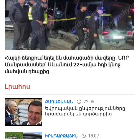
Հայկի ձեռքում եղել են մահացածի մազերը․ ՆՈՐ
Մանրամասներ՝ Սևանում 22-ամյա հղի կնոջ
մահվան դեպքից
Լրահոս
22:05
ՔԱՂԱՔԱԿԱՆ
Եվրոպական ընկերությունները
հրաժարվել են գործարքից
18:07
ԻՐԱԴԱՐՁԱՅԻՆ