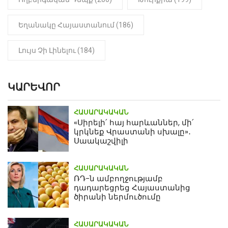
Եղանակը Հայաստանում (186)
Լույս Չի Լինելու (184)
ԿԱՐԵՎՈՐ
ՀԱՍԱՐԱԿԱԿԱՆ
«Սիրելի՛ հայ հարևաններ, մի՛
կրկնեք Վրաստանի սխալը»․
Սաակաշվիլի
ՀԱՍԱՐԱԿԱԿԱՆ
ՌԴ-ն ամբողջությամբ
դադարեցրեց Հայաստանից
ծիրանի ներմուծումը
ՀԱՍԱՐԱԿԱԿԱՆ