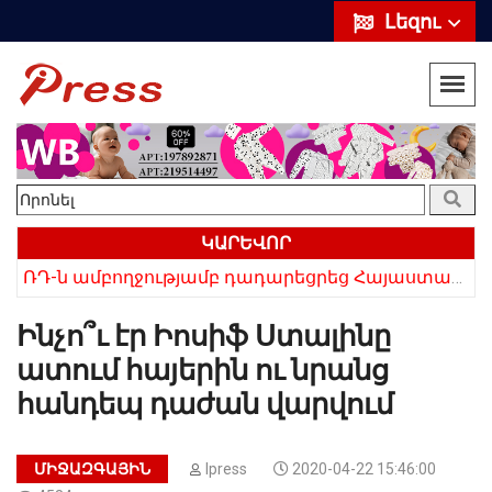
Լեզու
ԿԱՐԵՎՈՐ
ՌԴ-ն ամբողջությամբ դադարեցրեց Հայաստանից ծիրանի ներմուծումը
Հայկի ձեռքում եղել են մահացածի մազերը․ ՆՈՐ Մանրամասներ՝ Սևանում 22-ամյա հղի կնոջ մահվան դեպքից
Ինչո՞ւ էր Իոսիֆ Ստալինը
ատում հայերին ու նրանց
հանդեպ դաժան վարվում
ՄԻՋԱԶԳԱՅԻՆ
Ipress
2020-04-22 15:46:00