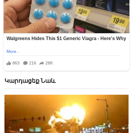
Կարդացեք Նաև
Հրապարակվել է Ֆիլադելֆիայում ինքնաթիռի
կործանման տեսանյութը