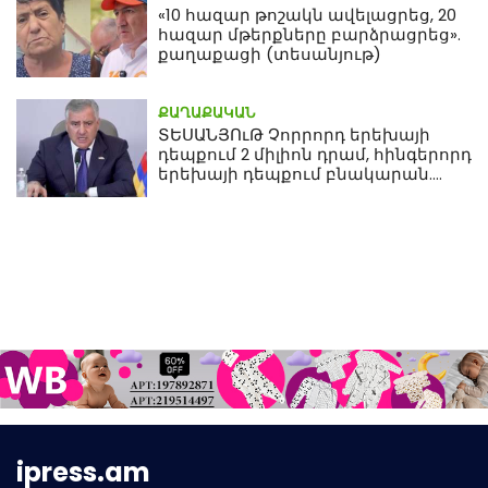
«10 հազար թոշակն ավելացրեց, 20
հազար մթերքները բարձրացրեց».
քաղաքացի (տեսանյութ)
ՔԱՂԱՔԱԿԱՆ
ՏԵՍԱՆՅՈւԹ Չորրորդ երեխայի
դեպքում 2 միլիոն դրամ, հինգերորդ
երեխայի դեպքում բնակարան.
Սամվել Կարապետյան
ipress.am