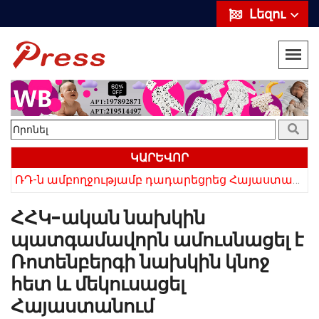
Լեզու
ԿԱՐԵՎՈՐ
ՌԴ-ն ամբողջությամբ դադարեցրեց Հայաստանից ծիրանի ներմուծումը
Հայկի ձեռքում եղել են մահացածի մազերը․ ՆՈՐ Մանրամասներ՝ Սևանում 22-ամյա հղի կնոջ մահվան դեպքից
ՀՀԿ-ական նախկին
պատգամավորն ամուսնացել է
Ռոտենբերգի նախկին կնոջ
հետ և մեկուսացել
Հայաստանում