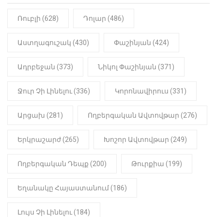
օտարերկրյա անուղեղ լրտես ես».
Նիկոլ Փաշինյան
Ռուբլի (628)
Դոլար (486)
22:01
ԻՐԱԴԱՐՁԱՅԻՆ
Աստղագուշակ (430)
Փաշինյան (424)
«Նուբարաշեն» ՔԿՀ-ում
հայտնաբերվել է
Ադրբեջան (373)
Նիկոլ Փաշինյան (371)
մանկապղծության համար
դատապարտված տղամարդու
մարմինը
Ջուր Չի Լինելու (336)
Կորոնավիրուս (331)
Արցախ (281)
Ողբերգական Ավտովթար (276)
Երկրաշարժ (265)
Խոշոր Ավտովթար (249)
Ողբերգական Դեպք (200)
Թուրքիա (199)
Եղանակը Հայաստանում (186)
Լույս Չի Լինելու (184)