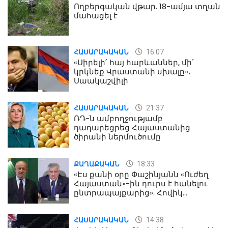
Ողբերգական վթար. 18-ամյա տղան
մահացել է
16:07
ՀԱՍԱՐԱԿԱԿԱՆ
«Սիրելի՛ հայ հարևաններ, մի՛
կրկնեք Վրաստանի սխալը»․
Սաակաշվիլի
21:37
ՀԱՍԱՐԱԿԱԿԱՆ
ՌԴ-ն ամբողջությամբ
դադարեցրեց Հայաստանից
ծիրանի ներմուծումը
18:33
ՔԱՂԱՔԱԿԱՆ
«Էս քանի օրը Փաշինյանն «Ուժեղ
Հայաստան»-ին դուրս է հանելու
ընտրապայքարից». Հովիկ
Աղազարյան
14:38
ՀԱՍԱՐԱԿԱԿԱՆ