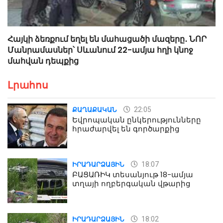
Հայկի ձեռքում եղել են մահացածի մազերը․ ՆՈՐ
Մանրամասներ՝ Սևանում 22-ամյա հղի կնոջ
մահվան դեպքից
Լրահոս
22:05
ՔԱՂԱՔԱԿԱՆ
Եվրոպական ընկերությունները
հրաժարվել են գործարքից
18:07
ԻՐԱԴԱՐՁԱՅԻՆ
ԲԱՑԱՌԻԿ տեսանյութ 18-ամյա
տղայի ողբերգական վթարից
18:02
ԻՐԱԴԱՐՁԱՅԻՆ