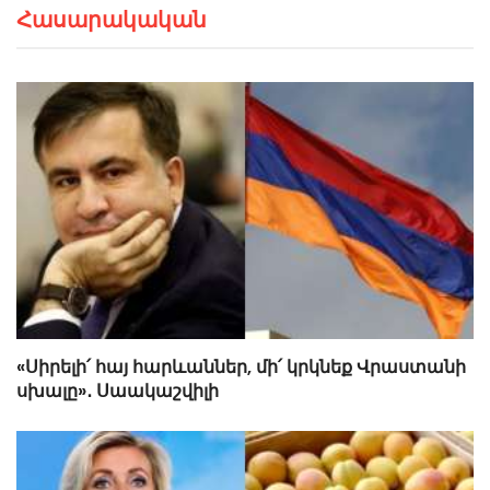
Հասարակական
«Սիրելի՛ հայ հարևաններ, մի՛ կրկնեք Վրաստանի
սխալը»․ Սաակաշվիլի