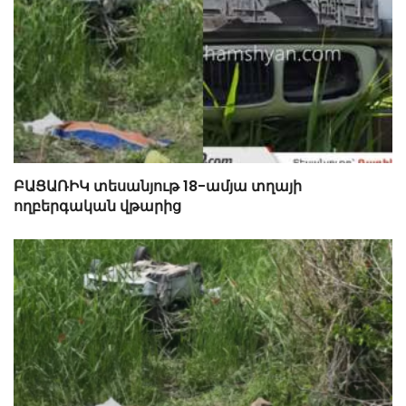
ԲԱՑԱՌԻԿ տեսանյութ 18-ամյա տղայի
ողբերգական վթարից