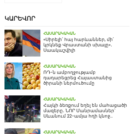
ԿԱՐԵՎՈՐ
ՀԱՍԱՐԱԿԱԿԱՆ
«Սիրելի՛ հայ հարևաններ, մի՛
կրկնեք Վրաստանի սխալը»․
Սաակաշվիլի
ՀԱՍԱՐԱԿԱԿԱՆ
ՌԴ-ն ամբողջությամբ
դադարեցրեց Հայաստանից
ծիրանի ներմուծումը
ՀԱՍԱՐԱԿԱԿԱՆ
Հայկի ձեռքում եղել են մահացածի
մազերը․ ՆՈՐ Մանրամասներ՝
Սևանում 22-ամյա հղի կնոջ
մահվան դեպքից
ՀԱՍԱՐԱԿԱԿԱՆ