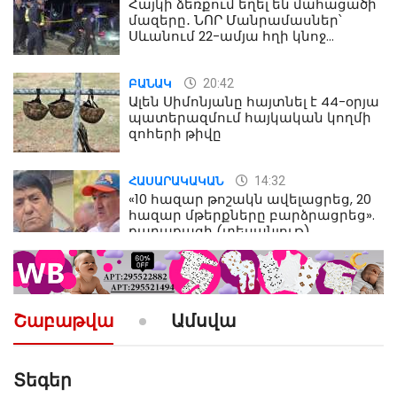
Հայկի ձեռքում եղել են մահացածի
մազերը․ ՆՈՐ Մանրամասներ՝
Սևանում 22-ամյա հղի կնոջ
մահվան դեպքից
20:42
ԲԱՆԱԿ
Ալեն Սիմոնյանը հայտնել է 44-օրյա
պատերազմում հայկական կողմի
զոհերի թիվը
14:32
ՀԱՍԱՐԱԿԱԿԱՆ
«10 հազար թոշակն ավելացրեց, 20
հազար մթերքները բարձրացրեց».
քաղաքացի (տեսանյութ)
10:52
ՔԱՂԱՔԱԿԱՆ
«Լեզվիդ տալու փոխարեն
արտաբերիր այս երկու
Շաբաթվա
Ամսվա
նախադասությունը»․ Իշխան
Սաղաթելյան (տեսանյութ)
Տեգեր
10:41
ՔԱՂԱՔԱԿԱՆ
«Կալուգացի Սամո՛, դու