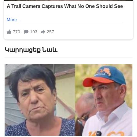
Կարդացեք Նաև
«Հիշեցի՞ք մեզ, ձեր սանիկներն ենք». աղջիկները՝
Նիկոլ Փաշինյանին