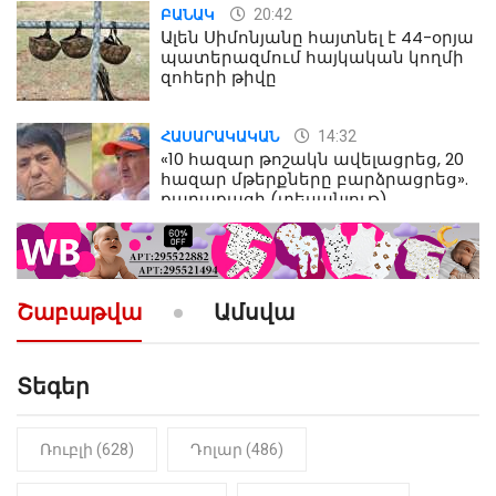
20:42
ԲԱՆԱԿ
Ալեն Սիմոնյանը հայտնել է 44-օրյա
պատերազմում հայկական կողմի
զոհերի թիվը
14:32
ՀԱՍԱՐԱԿԱԿԱՆ
«10 հազար թոշակն ավելացրեց, 20
հազար մթերքները բարձրացրեց».
քաղաքացի (տեսանյութ)
10:52
ՔԱՂԱՔԱԿԱՆ
«Լեզվիդ տալու փոխարեն
արտաբերիր այս երկու
Շաբաթվա
Ամսվա
նախադասությունը»․ Իշխան
Սաղաթելյան (տեսանյութ)
Տեգեր
10:41
ՔԱՂԱՔԱԿԱՆ
«Կալուգացի Սամո՛, դու
օտարերկրյա անուղեղ լրտես ես».
Նիկոլ Փաշինյան
Ռուբլի (628)
Դոլար (486)