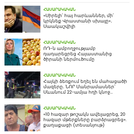
ՀԱՍԱՐԱԿԱԿԱՆ
«Սիրելի՛ հայ հարևաններ, մի՛
կրկնեք Վրաստանի սխալը»․
Սաակաշվիլի
ՀԱՍԱՐԱԿԱԿԱՆ
ՌԴ-ն ամբողջությամբ
դադարեցրեց Հայաստանից
ծիրանի ներմուծումը
ՀԱՍԱՐԱԿԱԿԱՆ
Հայկի ձեռքում եղել են մահացածի
մազերը․ ՆՈՐ Մանրամասներ՝
Սևանում 22-ամյա հղի կնոջ
մահվան դեպքից
ՀԱՍԱՐԱԿԱԿԱՆ
«10 հազար թոշակն ավելացրեց, 20
հազար մթերքները բարձրացրեց».
քաղաքացի (տեսանյութ)