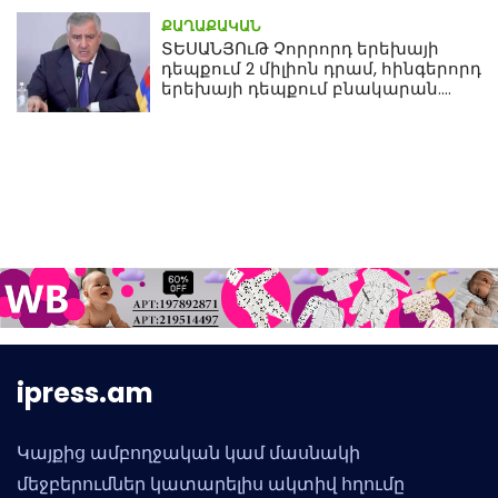
ՔԱՂԱՔԱԿԱՆ
ՏԵՍԱՆՅՈւԹ Չորրորդ երեխայի
դեպքում 2 միլիոն դրամ, հինգերորդ
երեխայի դեպքում բնակարան.
Սամվել Կարապետյան
ipress.am
Կայքից ամբողջական կամ մասնակի
մեջբերումներ կատարելիս ակտիվ հղումը