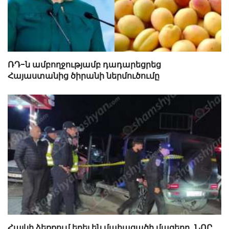
ՌԴ-ն ամբողջությամբ դադարեցրեց
Հայաստանից ծիրանի ներմուծումը
Հայկի ձեռքում եղել են մահացածի մազերը․ ՆՈՐ