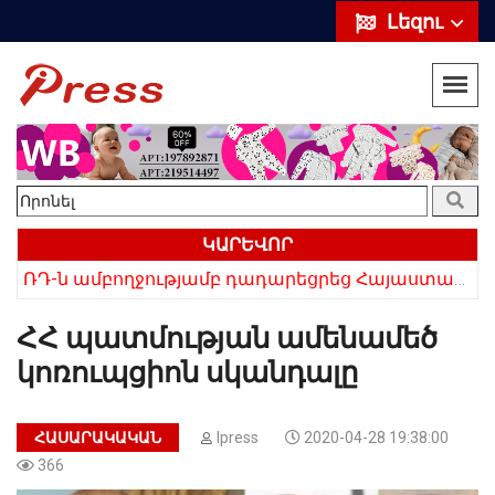
Լեզու
ԿԱՐԵՎՈՐ
ՌԴ-ն ամբողջությամբ դադարեցրեց Հայաստանից ծիրանի ներմուծումը
Հայկի ձեռքում եղել են մահացածի մազերը․ ՆՈՐ Մանրամասներ՝ Սևանում 22-ամյա հղի կնոջ մահվան դեպքից
ՀՀ պատմության ամենամեծ
կոռուպցիոն սկանդալը
ՀԱՍԱՐԱԿԱԿԱՆ
Ipress
2020-04-28 19:38:00
366