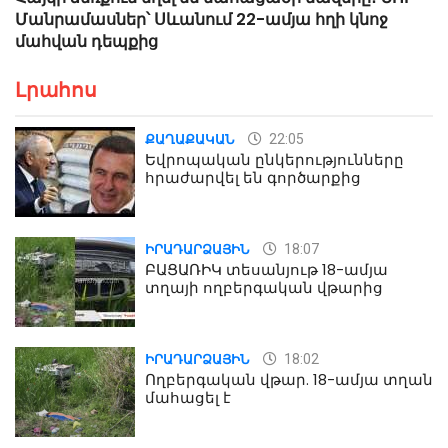
Մանրամասներ՝ Սևանում 22-ամյա հղի կնոջ
մահվան դեպքից
Լրահոս
22:05
ՔԱՂԱՔԱԿԱՆ
Եվրոպական ընկերությունները
հրաժարվել են գործարքից
18:07
ԻՐԱԴԱՐՁԱՅԻՆ
ԲԱՑԱՌԻԿ տեսանյութ 18-ամյա
տղայի ողբերգական վթարից
18:02
ԻՐԱԴԱՐՁԱՅԻՆ
Ողբերգական վթար. 18-ամյա տղան
մահացել է