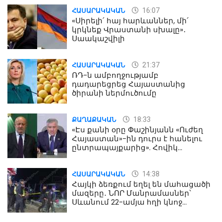
16:07
ՀԱՍԱՐԱԿԱԿԱՆ
«Սիրելի՛ հայ հարևաններ, մի՛
կրկնեք Վրաստանի սխալը»․
Սաակաշվիլի
21:37
ՀԱՍԱՐԱԿԱԿԱՆ
ՌԴ-ն ամբողջությամբ
դադարեցրեց Հայաստանից
ծիրանի ներմուծումը
18:33
ՔԱՂԱՔԱԿԱՆ
«Էս քանի օրը Փաշինյանն «Ուժեղ
Հայաստան»-ին դուրս է հանելու
ընտրապայքարից». Հովիկ
Աղազարյան
14:38
ՀԱՍԱՐԱԿԱԿԱՆ
Հայկի ձեռքում եղել են մահացածի
մազերը․ ՆՈՐ Մանրամասներ՝
Սևանում 22-ամյա հղի կնոջ
մահվան դեպքից