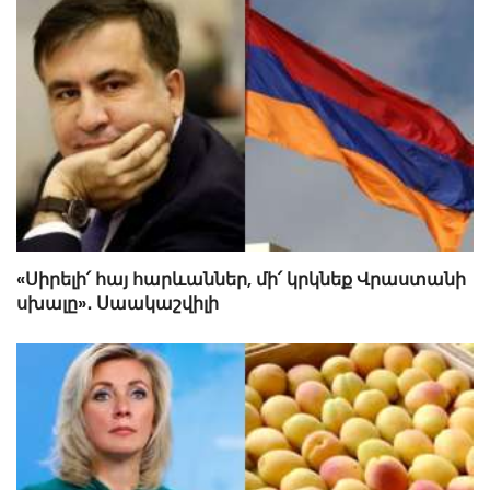
«Սիրելի՛ հայ հարևաններ, մի՛ կրկնեք Վրաստանի
սխալը»․ Սաակաշվիլի