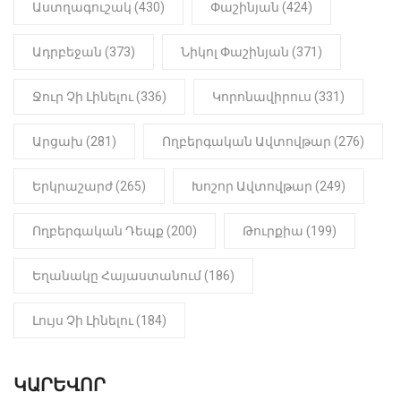
22:01
ԻՐԱԴԱՐՁԱՅԻՆ
Աստղագուշակ (430)
Փաշինյան (424)
«Նուբարաշեն» ՔԿՀ-ում
հայտնաբերվել է
Ադրբեջան (373)
Նիկոլ Փաշինյան (371)
մանկապղծության համար
դատապարտված տղամարդու
մարմինը
Ջուր Չի Լինելու (336)
Կորոնավիրուս (331)
Արցախ (281)
Ողբերգական Ավտովթար (276)
Երկրաշարժ (265)
Խոշոր Ավտովթար (249)
Ողբերգական Դեպք (200)
Թուրքիա (199)
Եղանակը Հայաստանում (186)
Լույս Չի Լինելու (184)
ԿԱՐԵՎՈՐ