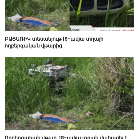
ԲԱՑԱՌԻԿ տեսանյութ 18-ամյա տղայի
ողբերգական վթարից
Ողբերգական վթար. 18-ամյա տղան մահացել է