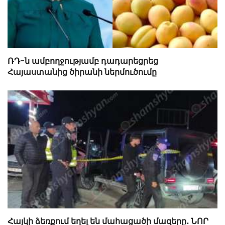
ՌԴ-ն ամբողջությամբ դադարեցրեց
Հայաստանից ծիրանի ներմուծումը
Հայկի ձեռքում եղել են մահացածի մազերը․ ՆՈՐ