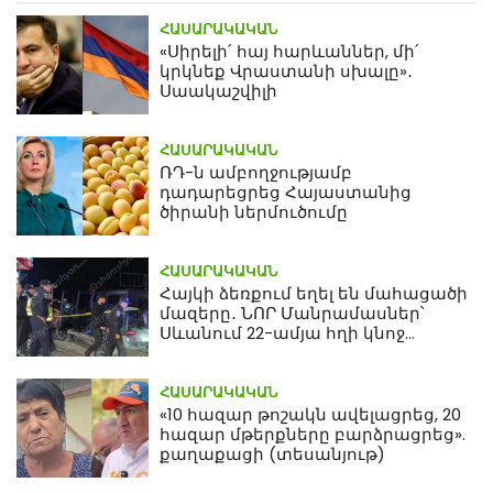
ՀԱՍԱՐԱԿԱԿԱՆ
«Սիրելի՛ հայ հարևաններ, մի՛
կրկնեք Վրաստանի սխալը»․
Սաակաշվիլի
ՀԱՍԱՐԱԿԱԿԱՆ
ՌԴ-ն ամբողջությամբ
դադարեցրեց Հայաստանից
ծիրանի ներմուծումը
ՀԱՍԱՐԱԿԱԿԱՆ
Հայկի ձեռքում եղել են մահացածի
մազերը․ ՆՈՐ Մանրամասներ՝
Սևանում 22-ամյա հղի կնոջ
մահվան դեպքից
ՀԱՍԱՐԱԿԱԿԱՆ
«10 հազար թոշակն ավելացրեց, 20
հազար մթերքները բարձրացրեց».
քաղաքացի (տեսանյութ)