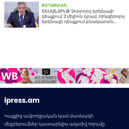
ՔԱՂԱՔԱԿԱՆ
ՏԵՍԱՆՅՈւԹ Չորրորդ երեխայի
դեպքում 2 միլիոն դրամ, հինգերորդ
երեխայի դեպքում բնակարան.
Սամվել Կարապետյան
ipress.am
Կայքից ամբողջական կամ մասնակի
մեջբերումներ կատարելիս ակտիվ հղումը