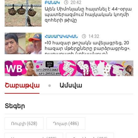
20:42
ԲԱՆԱԿ
Ալեն Սիմոնյանը հայտնել է 44-օրյա
պատերազմում հայկական կողմի
զոհերի թիվը
14:32
ՀԱՍԱՐԱԿԱԿԱՆ
«10 հազար թոշակն ավելացրեց, 20
հազար մթերքները բարձրացրեց».
քաղաքացի (տեսանյութ)
10:52
ՔԱՂԱՔԱԿԱՆ
«Լեզվիդ տալու փոխարեն
արտաբերիր այս երկու
Շաբաթվա
Ամսվա
նախադասությունը»․ Իշխան
Սաղաթելյան (տեսանյութ)
Տեգեր
10:41
ՔԱՂԱՔԱԿԱՆ
«Կալուգացի Սամո՛, դու
օտարերկրյա անուղեղ լրտես ես».
Նիկոլ Փաշինյան
Ռուբլի (628)
Դոլար (486)