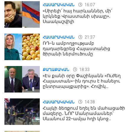
16:07
ՀԱՍԱՐԱԿԱԿԱՆ
«Սիրելի՛ հայ հարևաններ, մի՛
կրկնեք Վրաստանի սխալը»․
Սաակաշվիլի
21:37
ՀԱՍԱՐԱԿԱԿԱՆ
ՌԴ-ն ամբողջությամբ
դադարեցրեց Հայաստանից
ծիրանի ներմուծումը
18:33
ՔԱՂԱՔԱԿԱՆ
«Էս քանի օրը Փաշինյանն «Ուժեղ
Հայաստան»-ին դուրս է հանելու
ընտրապայքարից». Հովիկ
Աղազարյան
14:38
ՀԱՍԱՐԱԿԱԿԱՆ
Հայկի ձեռքում եղել են մահացածի
մազերը․ ՆՈՐ Մանրամասներ՝
Սևանում 22-ամյա հղի կնոջ
մահվան դեպքից