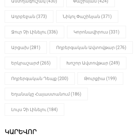
22:01
ԻՐԱԴԱՐՁԱՅԻՆ
Աստղագուշակ (430)
Փաշինյան (424)
«Նուբարաշեն» ՔԿՀ-ում
հայտնաբերվել է
Ադրբեջան (373)
Նիկոլ Փաշինյան (371)
մանկապղծության համար
դատապարտված տղամարդու
մարմինը
Ջուր Չի Լինելու (336)
Կորոնավիրուս (331)
Արցախ (281)
Ողբերգական Ավտովթար (276)
Երկրաշարժ (265)
Խոշոր Ավտովթար (249)
Ողբերգական Դեպք (200)
Թուրքիա (199)
Եղանակը Հայաստանում (186)
Լույս Չի Լինելու (184)
ԿԱՐԵՎՈՐ