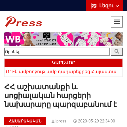
Լեզու
ԿԱՐԵՎՈՐ
ՌԴ-ն ամբողջությամբ դադարեցրեց Հայաստանից ծիրանի ներմուծումը
Հայկի ձեռքում եղել են մահացածի մազերը․ ՆՈՐ Մանրամասներ՝ Սևանում 22-ամյա հղի կնոջ մահվան դեպքից
ՀՀ աշխատանքի և
սոցիալական հարցերի
նախարարը պարզաբանում է
ՀԱՍԱՐԱԿԱԿԱՆ
Ipress
2020-05-29 22:34:00