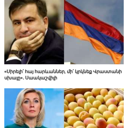
«Սիրելի՛ հայ հարևաններ, մի՛ կրկնեք Վրաստանի
սխալը»․ Սաակաշվիլի