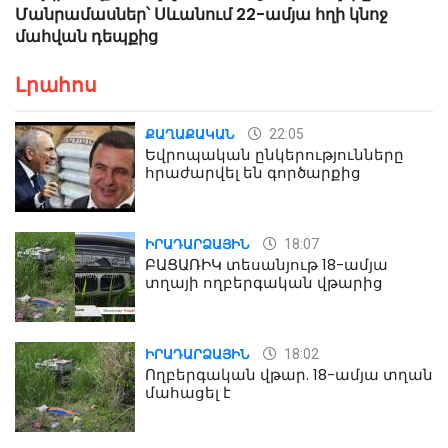
Մանրամասներ՝ Սևանում 22-ամյա հղի կնոջ
մահվան դեպքից
Լրահոս
22:05
ՔԱՂԱՔԱԿԱՆ
Եվրոպական ընկերությունները
հրաժարվել են գործարքից
18:07
ԻՐԱԴԱՐՁԱՅԻՆ
ԲԱՑԱՌԻԿ տեսանյութ 18-ամյա
տղայի ողբերգական վթարից
18:02
ԻՐԱԴԱՐՁԱՅԻՆ
Ողբերգական վթար. 18-ամյա տղան
մահացել է