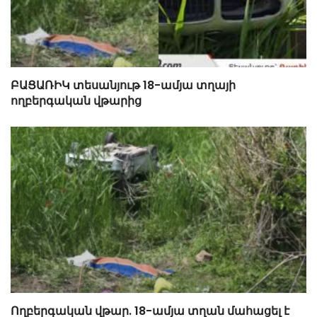
ԲԱՑԱՌԻԿ տեսանյութ 18-ամյա տղայի
ողբերգական վթարից
Ողբերգական վթար. 18-ամյա տղան մահացել է