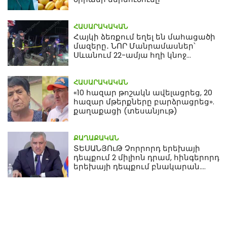
ՀԱՍԱՐԱԿԱԿԱՆ
Հայկի ձեռքում եղել են մահացածի
մազերը․ ՆՈՐ Մանրամասներ՝
Սևանում 22-ամյա հղի կնոջ
մահվան դեպքից
ՀԱՍԱՐԱԿԱԿԱՆ
«10 հազար թոշակն ավելացրեց, 20
հազար մթերքները բարձրացրեց».
քաղաքացի (տեսանյութ)
ՔԱՂԱՔԱԿԱՆ
ՏԵՍԱՆՅՈւԹ Չորրորդ երեխայի
դեպքում 2 միլիոն դրամ, հինգերորդ
երեխայի դեպքում բնակարան.
Սամվել Կարապետյան