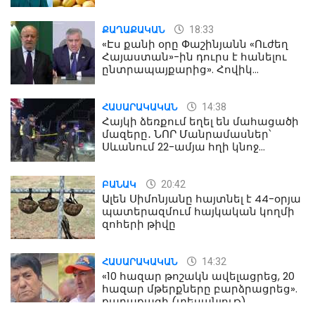
18:33
ՔԱՂԱՔԱԿԱՆ
«Էս քանի օրը Փաշինյանն «Ուժեղ
Հայաստան»-ին դուրս է հանելու
ընտրապայքարից». Հովիկ
Աղազարյան
14:38
ՀԱՍԱՐԱԿԱԿԱՆ
Հայկի ձեռքում եղել են մահացածի
մազերը․ ՆՈՐ Մանրամասներ՝
Սևանում 22-ամյա հղի կնոջ
մահվան դեպքից
20:42
ԲԱՆԱԿ
Ալեն Սիմոնյանը հայտնել է 44-օրյա
պատերազմում հայկական կողմի
զոհերի թիվը
14:32
ՀԱՍԱՐԱԿԱԿԱՆ
«10 հազար թոշակն ավելացրեց, 20
հազար մթերքները բարձրացրեց».
քաղաքացի (տեսանյութ)