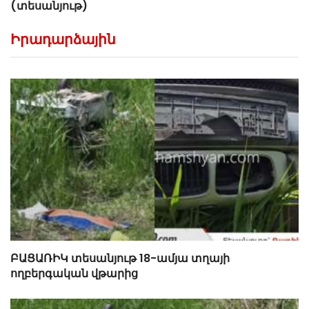
(տեսանյութ)
Իրադարձային
ԲԱՑԱՌԻԿ տեսանյութ 18-ամյա տղայի
ողբերգական վթարից