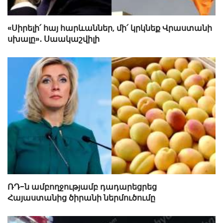
«Սիրելի՛ հայ հարևաններ, մի՛ կրկնեք Վրաստանի
սխալը»․ Սաակաշվիլի
ՌԴ-ն ամբողջությամբ դադարեցրեց
Հայաստանից ծիրանի ներմուծումը