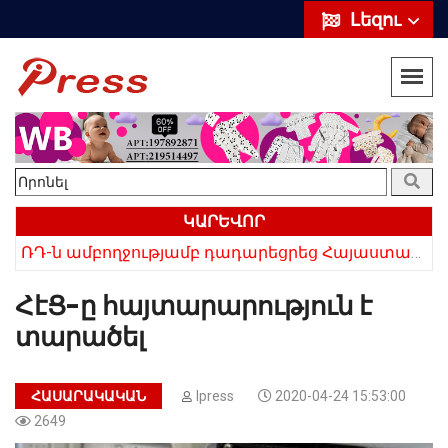
Լեզու
ԿԱՐԵՎՈՐ
ՌԴ-ն ամբողջությամբ դադարեցրեց Հայաստանից ծիրանի ներմուծումը
Հայկի ձեռքում եղել են մահացածի մազերը․ ՆՈՐ Մանրամասներ՝ Սևանում 22-ամյա հղի կնոջ մահվան դեպքից
ՀէՑ-ը հայտարարություն է
տարածել
ՀԱՍԱՐԱԿԱԿԱՆ
Ipress
2020-04-24 15:53:00
2649