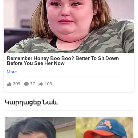
Կարդացեք Նաև
«Հիշեցի՞ք մեզ, ձեր սանիկներն ենք». աղջիկները՝
Նիկոլ Փաշինյանին