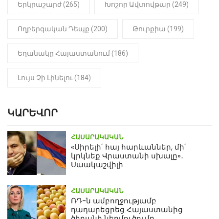
Երկրաշարժ (265)
Խոշոր Ավտովթար (249)
Ողբերգական Դեպք (200)
Թուրքիա (199)
Եղանակը Հայաստանում (186)
Լույս Չի Լինելու (184)
ԿԱՐԵՎՈՐ
ՀԱՍԱՐԱԿԱԿԱՆ
«Սիրելի՛ հայ հարևաններ, մի՛
կրկնեք Վրաստանի սխալը»․
Սաակաշվիլի
ՀԱՍԱՐԱԿԱԿԱՆ
ՌԴ-ն ամբողջությամբ
դադարեցրեց Հայաստանից
ծիրանի ներմուծումը