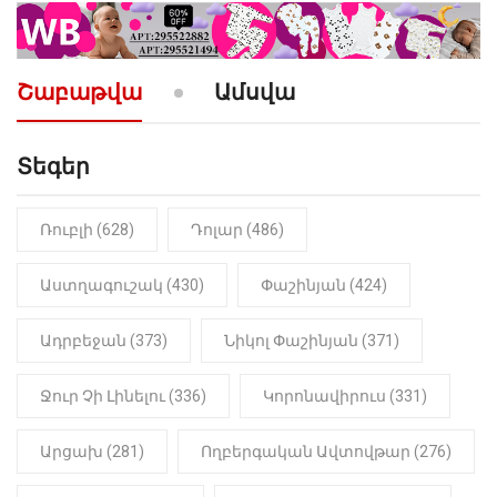
10:52
ՔԱՂԱՔԱԿԱՆ
«Լեզվիդ տալու փոխարեն
արտաբերիր այս երկու
Շաբաթվա
Ամսվա
նախադասությունը»․ Իշխան
Սաղաթելյան (տեսանյութ)
Տեգեր
10:41
ՔԱՂԱՔԱԿԱՆ
«Կալուգացի Սամո՛, դու
օտարերկրյա անուղեղ լրտես ես».
Նիկոլ Փաշինյան
Ռուբլի (628)
Դոլար (486)
22:01
ԻՐԱԴԱՐՁԱՅԻՆ
Աստղագուշակ (430)
Փաշինյան (424)
«Նուբարաշեն» ՔԿՀ-ում
հայտնաբերվել է
Ադրբեջան (373)
Նիկոլ Փաշինյան (371)
մանկապղծության համար
դատապարտված տղամարդու
մարմինը
Ջուր Չի Լինելու (336)
Կորոնավիրուս (331)
Արցախ (281)
Ողբերգական Ավտովթար (276)