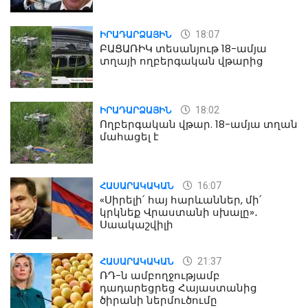
18:07
ԻՐԱԴԱՐՁԱՅԻՆ
ԲԱՑԱՌԻԿ տեսանյութ 18-ամյա
տղայի ողբերգական վթարից
18:02
ԻՐԱԴԱՐՁԱՅԻՆ
Ողբերգական վթար. 18-ամյա տղան
մահացել է
16:07
ՀԱՍԱՐԱԿԱԿԱՆ
«Սիրելի՛ հայ հարևաններ, մի՛
կրկնեք Վրաստանի սխալը»․
Սաակաշվիլի
21:37
ՀԱՍԱՐԱԿԱԿԱՆ
ՌԴ-ն ամբողջությամբ
դադարեցրեց Հայաստանից
ծիրանի ներմուծումը