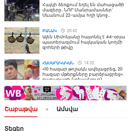
Հայկի ձեռքում եղել են մահացածի
մազերը․ ՆՈՐ Մանրամասներ՝
Սևանում 22-ամյա հղի կնոջ
մահվան դեպքից
20:42
ԲԱՆԱԿ
Ալեն Սիմոնյանը հայտնել է 44-օրյա
պատերազմում հայկական կողմի
զոհերի թիվը
14:32
ՀԱՍԱՐԱԿԱԿԱՆ
«10 հազար թոշակն ավելացրեց, 20
հազար մթերքները բարձրացրեց».
քաղաքացի (տեսանյութ)
10:52
ՔԱՂԱՔԱԿԱՆ
«Լեզվիդ տալու փոխարեն
արտաբերիր այս երկու
Շաբաթվա
Ամսվա
նախադասությունը»․ Իշխան
Սաղաթելյան (տեսանյութ)
Տեգեր
10:41
ՔԱՂԱՔԱԿԱՆ