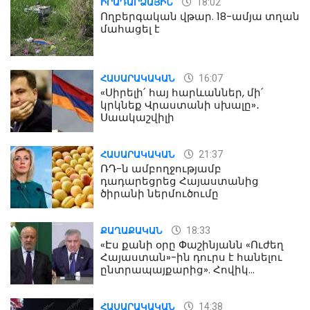
18:02
ԻՐԱԴԱՐՁԱՅԻՆ
Ողբերգական վթար. 18-ամյա տղան
մահացել է
16:07
ՀԱՍԱՐԱԿԱԿԱՆ
«Սիրելի՛ հայ հարևաններ, մի՛
կրկնեք Վրաստանի սխալը»․
Սաակաշվիլի
21:37
ՀԱՍԱՐԱԿԱԿԱՆ
ՌԴ-ն ամբողջությամբ
դադարեցրեց Հայաստանից
ծիրանի ներմուծումը
18:33
ՔԱՂԱՔԱԿԱՆ
«Էս քանի օրը Փաշինյանն «Ուժեղ
Հայաստան»-ին դուրս է հանելու
ընտրապայքարից». Հովիկ
Աղազարյան
14:38
ՀԱՍԱՐԱԿԱԿԱՆ