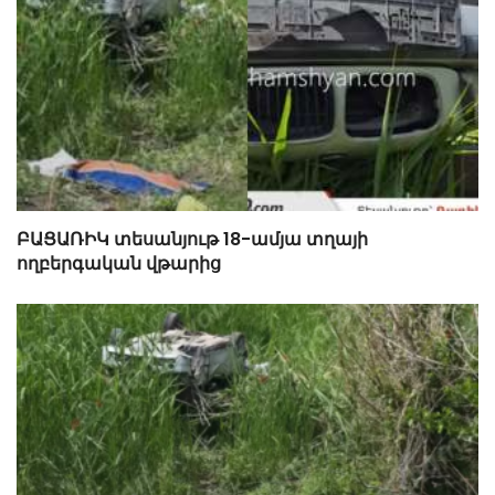
ԲԱՑԱՌԻԿ տեսանյութ 18-ամյա տղայի
ողբերգական վթարից