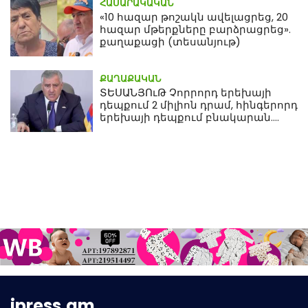
ՀԱՍԱՐԱԿԱԿԱՆ
«10 հազար թոշակն ավելացրեց, 20
հազար մթերքները բարձրացրեց».
քաղաքացի (տեսանյութ)
ՔԱՂԱՔԱԿԱՆ
ՏԵՍԱՆՅՈւԹ Չորրորդ երեխայի
դեպքում 2 միլիոն դրամ, հինգերորդ
երեխայի դեպքում բնակարան.
Սամվել Կարապետյան
ipress.am