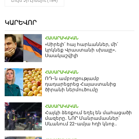
Լույս Չի Լինելու (184)
ԿԱՐԵՎՈՐ
ՀԱՍԱՐԱԿԱԿԱՆ
«Սիրելի՛ հայ հարևաններ, մի՛
կրկնեք Վրաստանի սխալը»․
Սաակաշվիլի
ՀԱՍԱՐԱԿԱԿԱՆ
ՌԴ-ն ամբողջությամբ
դադարեցրեց Հայաստանից
ծիրանի ներմուծումը
ՀԱՍԱՐԱԿԱԿԱՆ
Հայկի ձեռքում եղել են մահացածի
մազերը․ ՆՈՐ Մանրամասներ՝
Սևանում 22-ամյա հղի կնոջ
մահվան դեպքից