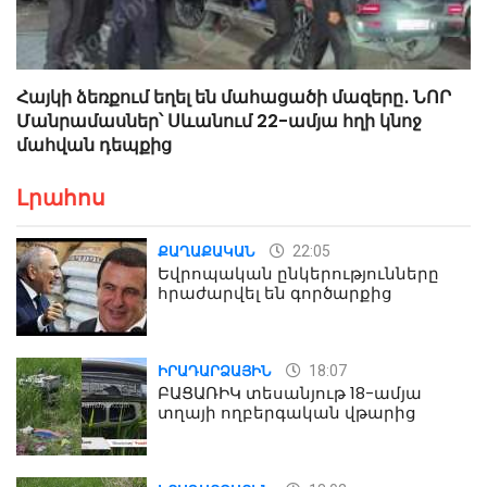
Հայկի ձեռքում եղել են մահացածի մազերը․ ՆՈՐ
Մանրամասներ՝ Սևանում 22-ամյա հղի կնոջ
մահվան դեպքից
Լրահոս
22:05
ՔԱՂԱՔԱԿԱՆ
Եվրոպական ընկերությունները
հրաժարվել են գործարքից
18:07
ԻՐԱԴԱՐՁԱՅԻՆ
ԲԱՑԱՌԻԿ տեսանյութ 18-ամյա
տղայի ողբերգական վթարից