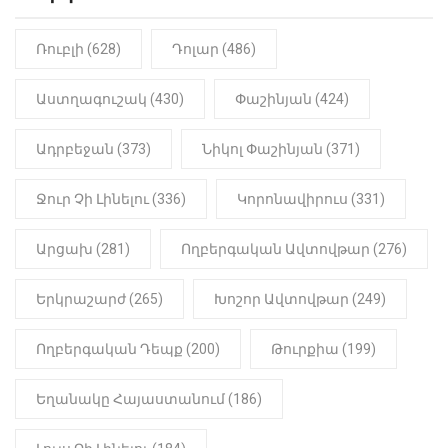
«Կալուգացի Սամո՛, դու
օտարերկրյա անուղեղ լրտես ես».
Նիկոլ Փաշինյան
Ռուբլի (628)
Դոլար (486)
22:01
ԻՐԱԴԱՐՁԱՅԻՆ
Աստղագուշակ (430)
Փաշինյան (424)
«Նուբարաշեն» ՔԿՀ-ում
հայտնաբերվել է
Ադրբեջան (373)
Նիկոլ Փաշինյան (371)
մանկապղծության համար
դատապարտված տղամարդու
մարմինը
Ջուր Չի Լինելու (336)
Կորոնավիրուս (331)
Արցախ (281)
Ողբերգական Ավտովթար (276)
Երկրաշարժ (265)
Խոշոր Ավտովթար (249)
Ողբերգական Դեպք (200)
Թուրքիա (199)
Եղանակը Հայաստանում (186)