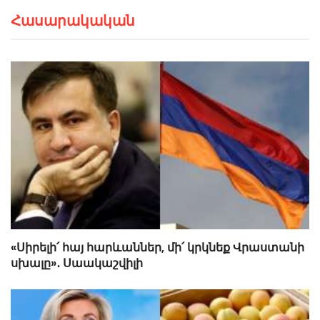
Հասարակական
«Սիրելի՛ հայ հարևաններ, մի՛ կրկնեք Վրաստանի
սխալը»․ Սաակաշվիլի