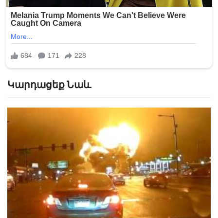
Կարդացեք Նաև
Հրապարակվել է Ֆիլադելֆիայում ինքնաթիռի
կործանման տեսանյութը