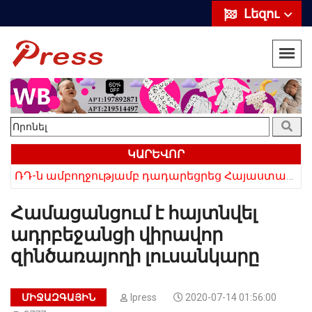
Լեզու
ԿԱՐԵՎՈՐ
ՌԴ-ն ամբողջությամբ դադարեցրեց Հայաստանից ծիրանի ներմուծումը
Հայկի ձեռքում եղել են մահացածի մազերը․ ՆՈՐ Մանրամասներ՝ Սևանում 22-ամյա հղի կնոջ մահվան դեպքից
Համացանցում է հայտնվել
ադրբեջանցի վիրավոր
զինծառայողի լուսանկարը
ՄԻՋԱԶԳԱՅԻՆ
Ipress
2020-07-14 01:56:00