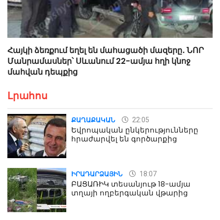
Հայկի ձեռքում եղել են մահացածի մազերը․ ՆՈՐ
Մանրամասներ՝ Սևանում 22-ամյա հղի կնոջ
մահվան դեպքից
Լրահոս
22:05
ՔԱՂԱՔԱԿԱՆ
Եվրոպական ընկերությունները
հրաժարվել են գործարքից
18:07
ԻՐԱԴԱՐՁԱՅԻՆ
ԲԱՑԱՌԻԿ տեսանյութ 18-ամյա
տղայի ողբերգական վթարից