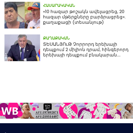
ՀԱՍԱՐԱԿԱԿԱՆ
«10 հազար թոշակն ավելացրեց, 20
հազար մթերքները բարձրացրեց».
քաղաքացի (տեսանյութ)
ՔԱՂԱՔԱԿԱՆ
ՏԵՍԱՆՅՈւԹ Չորրորդ երեխայի
դեպքում 2 միլիոն դրամ, հինգերորդ
երեխայի դեպքում բնակարան.
Սամվել Կարապետյան