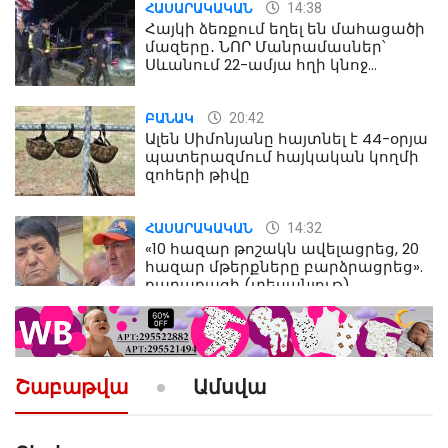
14:38
ՀԱՍԱՐԱԿԱԿԱՆ
Հայկի ձեռքում եղել են մահացածի
մազերը․ ՆՈՐ Մանրամասներ՝
Սևանում 22-ամյա հղի կնոջ
մահվան դեպքից
20:42
ԲԱՆԱԿ
Ալեն Սիմոնյանը հայտնել է 44-օրյա
պատերազմում հայկական կողմի
զոհերի թիվը
14:32
ՀԱՍԱՐԱԿԱԿԱՆ
«10 հազար թոշակն ավելացրեց, 20
հազար մթերքները բարձրացրեց».
քաղաքացի (տեսանյութ)
10:52
ՔԱՂԱՔԱԿԱՆ
«Լեզվիդ տալու փոխարեն
արտաբերիր այս երկու
Շաբաթվա
Ամսվա
նախադասությունը»․ Իշխան
Սաղաթելյան (տեսանյութ)