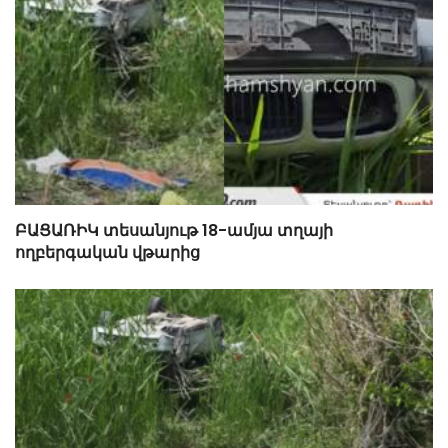
ԲԱՑԱՌԻԿ տեսանյութ 18-ամյա տղայի
ողբերգական վթարից