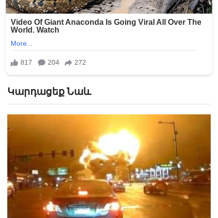
Կարդացեք Նաև