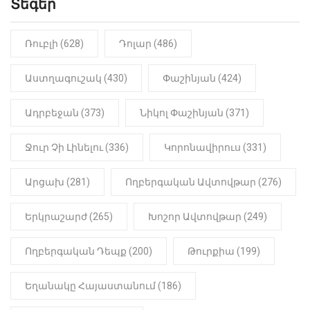
Տեգեր
10:41
ՔԱՂԱՔԱԿԱՆ
«Կալուգացի Սամո՛, դու
օտարերկրյա անուղեղ լրտես ես».
Նիկոլ Փաշինյան
Ռուբլի (628)
Դոլար (486)
22:01
ԻՐԱԴԱՐՁԱՅԻՆ
Աստղագուշակ (430)
Փաշինյան (424)
«Նուբարաշեն» ՔԿՀ-ում
հայտնաբերվել է
Ադրբեջան (373)
Նիկոլ Փաշինյան (371)
մանկապղծության համար
դատապարտված տղամարդու
մարմինը
Ջուր Չի Լինելու (336)
Կորոնավիրուս (331)
Արցախ (281)
Ողբերգական Ավտովթար (276)
Երկրաշարժ (265)
Խոշոր Ավտովթար (249)
Ողբերգական Դեպք (200)
Թուրքիա (199)
Եղանակը Հայաստանում (186)