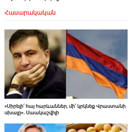
Հասարակական
«Սիրելի՛ հայ հարևաններ, մի՛ կրկնեք Վրաստանի
սխալը»․ Սաակաշվիլի