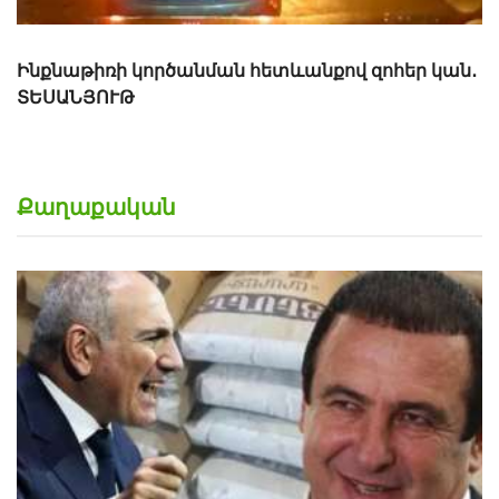
Ինքնաթիռի կործանման հետևանքով զոհեր կան․
ՏԵՍԱՆՅՈՒԹ
Քաղաքական