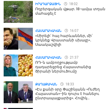
18:02
ԻՐԱԴԱՐՁԱՅԻՆ
Ողբերգական վթար. 18-ամյա տղան
մահացել է
16:07
ՀԱՍԱՐԱԿԱԿԱՆ
«Սիրելի՛ հայ հարևաններ, մի՛
կրկնեք Վրաստանի սխալը»․
Սաակաշվիլի
21:37
ՀԱՍԱՐԱԿԱԿԱՆ
ՌԴ-ն ամբողջությամբ
դադարեցրեց Հայաստանից
ծիրանի ներմուծումը
18:33
ՔԱՂԱՔԱԿԱՆ
«Էս քանի օրը Փաշինյանն «Ուժեղ
Հայաստան»-ին դուրս է հանելու
ընտրապայքարից». Հովիկ
Աղազարյան