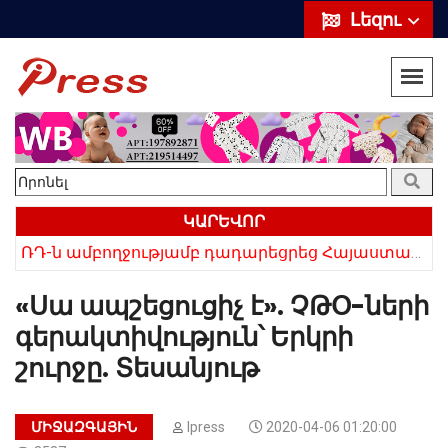
Լեզու
ԿԱՐԵՎՈՐ
«Սիրելի՛ հայ հարևաններ, մի՛ կրկնեք Վրաստանի սխալը»․ Սաակաշվիլի
ՌԴ-ն ամբողջությամբ դադարեցրեց Հայաստանից ծիրանի ներմուծումը
«Սա ապշեցուցիչ է». ՉԹՕ-ների
գերակտիվություն՝ Երկրի
շուրջը. Տեսանյութ
ՄԻՋԱԶԳԱՅԻՆ
Ipress
2020-04-06 01:20:00