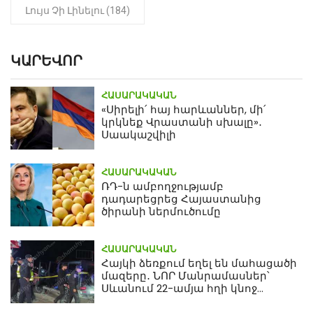
Լույս Չի Լինելու (184)
ԿԱՐԵՎՈՐ
ՀԱՍԱՐԱԿԱԿԱՆ
«Սիրելի՛ հայ հարևաններ, մի՛
կրկնեք Վրաստանի սխալը»․
Սաակաշվիլի
ՀԱՍԱՐԱԿԱԿԱՆ
ՌԴ-ն ամբողջությամբ
դադարեցրեց Հայաստանից
ծիրանի ներմուծումը
ՀԱՍԱՐԱԿԱԿԱՆ
Հայկի ձեռքում եղել են մահացածի
մազերը․ ՆՈՐ Մանրամասներ՝
Սևանում 22-ամյա հղի կնոջ
մահվան դեպքից