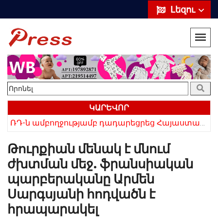
Լեզու
ԿԱՐԵՎՈՐ
ՌԴ-ն ամբողջությամբ դադարեցրեց Հայաստանից ծիրանի ներմուծումը
Հայկի ձեռքում եղել են մահացածի մազերը․ ՆՈՐ Մանրամասներ՝ Սևանում 22-ամյա հղի կնոջ մահվան դեպքից
Թուրքիան մենակ է մնում
ժխտման մեջ. ֆրանսիական
պարբերականը Արմեն
Սարգսյանի հոդվածն է
հրապարակել