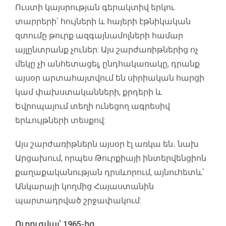
Ուստի կայսրության գերակտիվ երկու
տարրերի՝ հույների և հայերի էթնիկական
զտումը թուրք ազգայնամոլների համար
այլընտրանք չուներ: Այս շարժառիթներից ոչ
մեկը չի անհետացել, ընդհակառակը, դրանք
այսօր արտահայտվում են սիրիական հարցի
կամ փախստականների, քրդերի և
Եվրոպայում տեղի ունեցող ագրեսիվ
երևույթների տեսքով:
Այս շարժառիթներն այսօր էլ առկա են․ նախ
Արցախում, որպես Թուրքիայի ինտերվենցիոն
քաղաքականության դրսևորում, այնուհետև՝
Անկարայի կողմից Հայաստանին
պարտադրված շրջափակում:
Ուրուգվայ՝ 1965-ից