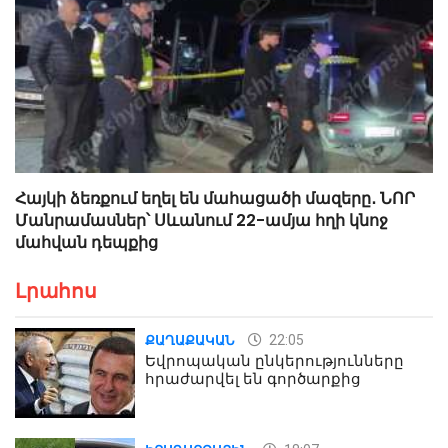
Հայկի ձեռքում եղել են մահացածի մազերը․ ՆՈՐ
Մանրամասներ՝ Սևանում 22-ամյա հղի կնոջ
մահվան դեպքից
Լրահոս
22:05
ՔԱՂԱՔԱԿԱՆ
Եվրոպական ընկերությունները
հրաժարվել են գործարքից