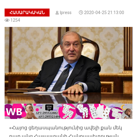
ՀԱՍԱՐԱԿԱԿԱՆ
Ipress
2020-04-25 21:13:00
1254
«Հայոց ցեղասպանությունից ավելի քան մեկ
դար անց Հայաստանի Հանրապետության