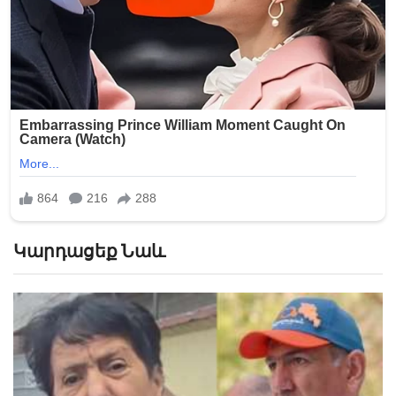
Կարդացեք Նաև
«Հիշեցի՞ք մեզ, ձեր սանիկներն ենք». աղջիկները՝
Նիկոլ Փաշինյանին