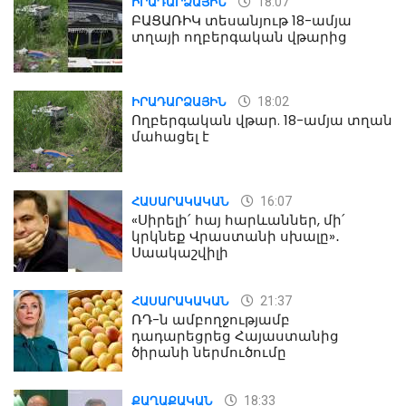
18:07
ԻՐԱԴԱՐՁԱՅԻՆ
ԲԱՑԱՌԻԿ տեսանյութ 18-ամյա
տղայի ողբերգական վթարից
18:02
ԻՐԱԴԱՐՁԱՅԻՆ
Ողբերգական վթար. 18-ամյա տղան
մահացել է
16:07
ՀԱՍԱՐԱԿԱԿԱՆ
«Սիրելի՛ հայ հարևաններ, մի՛
կրկնեք Վրաստանի սխալը»․
Սաակաշվիլի
21:37
ՀԱՍԱՐԱԿԱԿԱՆ
ՌԴ-ն ամբողջությամբ
դադարեցրեց Հայաստանից
ծիրանի ներմուծումը
18:33
ՔԱՂԱՔԱԿԱՆ