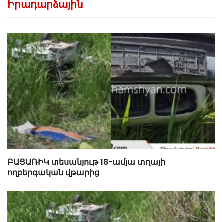
Իրադարձային
ԲԱՑԱՌԻԿ տեսանյութ 18-ամյա տղայի
ողբերգական վթարից