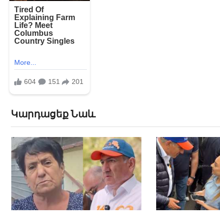
Կարդացեք Նաև