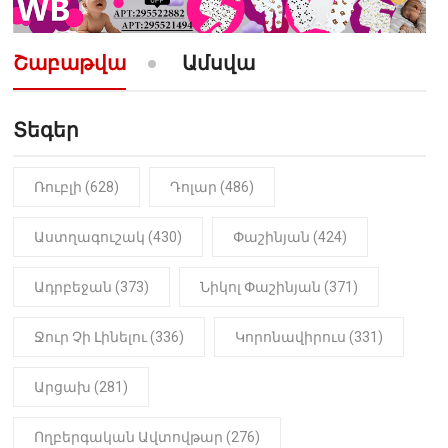
10:52
ՔԱՂԱՔԱԿԱՆ
«Լեզվիդ տալու փոխարեն
արտաբերիր այս երկու
Շաբաթվա
Ամսվա
նախադասությունը»․ Իշխան
Սաղաթելյան (տեսանյութ)
Տեգեր
10:41
ՔԱՂԱՔԱԿԱՆ
«Կալուգացի Սամո՛, դու
օտարերկրյա անուղեղ լրտես ես».
Նիկոլ Փաշինյան
Ռուբլի (628)
Դոլար (486)
22:01
ԻՐԱԴԱՐՁԱՅԻՆ
Աստղագուշակ (430)
Փաշինյան (424)
«Նուբարաշեն» ՔԿՀ-ում
հայտնաբերվել է
Ադրբեջան (373)
Նիկոլ Փաշինյան (371)
մանկապղծության համար
դատապարտված տղամարդու
մարմինը
Ջուր Չի Լինելու (336)
Կորոնավիրուս (331)
Արցախ (281)
Ողբերգական Ավտովթար (276)