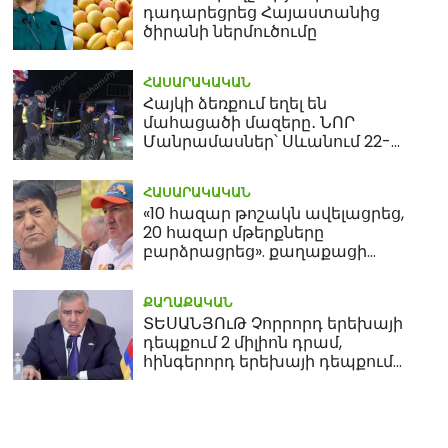
դադարեցրեց Հայաստանից
ծիրանի ներմուծումը
ՀԱՍԱՐԱԿԱԿԱՆ
Հայկի ձեռքում եղել են
մահացածի մազերը․ ՆՈՐ
Մանրամասներ՝ Սևանում 22-
ամյա հղի կնոջ մահվան դեպքից
ՀԱՍԱՐԱԿԱԿԱՆ
«10 հազար թոշակն ավելացրեց,
20 հազար մթերքները
բարձրացրեց». քաղաքացի
(տեսանյութ)
ՔԱՂԱՔԱԿԱՆ
ՏԵՍԱՆՅՈւԹ Չորրորդ երեխայի
դեպքում 2 միլիոն դրամ,
հինգերորդ երեխայի դեպքում
բնակարան. Սամվել
Կարապետյան