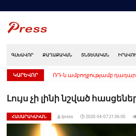
ԳԼԽԱՎՈՐ
ՔԱՂԱՔԱԿԱՆ
ՏՆՏԵՍԱԿԱՆ
ԻՐԱՎՈ
ԿԱՐԵՎՈՐ
ՌԴ-ն ամբողջությամբ դադար
Լույս չի լինի նշված հասցենե
ՀԱՍԱՐԱԿԱԿԱՆ
Ipress
2020-04-07 21:06:00