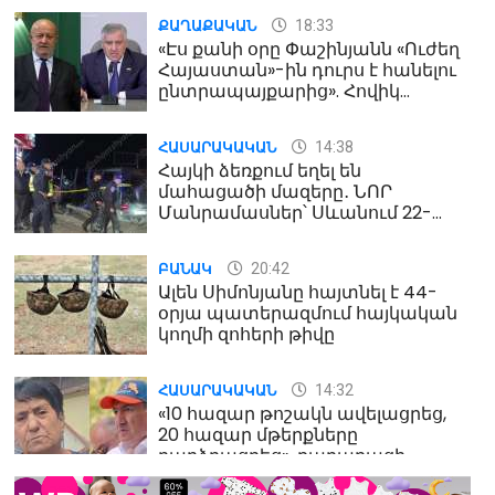
18:33
ՔԱՂԱՔԱԿԱՆ
«Էս քանի օրը Փաշինյանն «Ուժեղ
Հայաստան»-ին դուրս է հանելու
ընտրապայքարից». Հովիկ
Աղազարյան
14:38
ՀԱՍԱՐԱԿԱԿԱՆ
Հայկի ձեռքում եղել են
մահացածի մազերը․ ՆՈՐ
Մանրամասներ՝ Սևանում 22-
ամյա հղի կնոջ մահվան դեպքից
20:42
ԲԱՆԱԿ
Ալեն Սիմոնյանը հայտնել է 44-
օրյա պատերազմում հայկական
կողմի զոհերի թիվը
14:32
ՀԱՍԱՐԱԿԱԿԱՆ
«10 հազար թոշակն ավելացրեց,
20 հազար մթերքները
բարձրացրեց». քաղաքացի
(տեսանյութ)