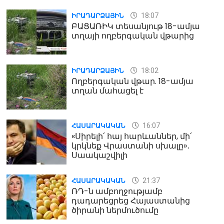
18:07
ԻՐԱԴԱՐՁԱՅԻՆ
ԲԱՑԱՌԻԿ տեսանյութ 18-ամյա
տղայի ողբերգական վթարից
18:02
ԻՐԱԴԱՐՁԱՅԻՆ
Ողբերգական վթար. 18-ամյա
տղան մահացել է
16:07
ՀԱՍԱՐԱԿԱԿԱՆ
«Սիրելի՛ հայ հարևաններ, մի՛
կրկնեք Վրաստանի սխալը»․
Սաակաշվիլի
21:37
ՀԱՍԱՐԱԿԱԿԱՆ
ՌԴ-ն ամբողջությամբ
դադարեցրեց Հայաստանից
ծիրանի ներմուծումը