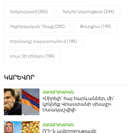
Երկրաշարժ (265)
Խոշոր Ավտովթար (249)
Ողբերգական Դեպք (200)
Թուրքիա (199)
Եղանակը Հայաստանում (186)
Լույս Չի Լինելու (184)
ԿԱՐԵՎՈՐ
ՀԱՍԱՐԱԿԱԿԱՆ
«Սիրելի՛ հայ հարևաններ, մի՛
կրկնեք Վրաստանի սխալը»․
Սաակաշվիլի
ՀԱՍԱՐԱԿԱԿԱՆ
ՌԴ-ն ամբողջությամբ