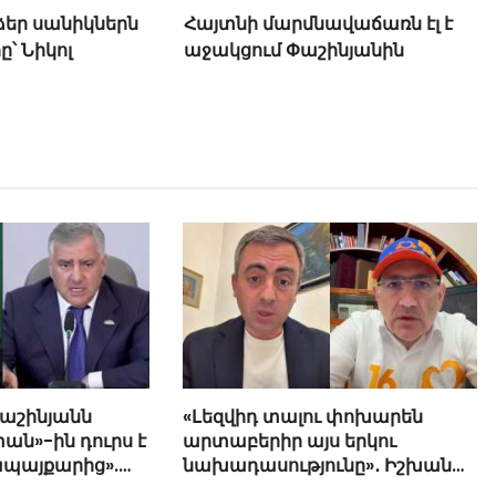
 ձեր սանիկներն
Հայտնի մարմնավաճառն էլ է
ը՝ Նիկոլ
աջակցում Փաշինյանին
Փաշինյանն
«Լեզվիդ տալու փոխարեն
ան»-ին դուրս է
արտաբերիր այս երկու
ապայքարից».
նախադասությունը»․ Իշխան
յան
Սաղաթելյան (տեսանյութ)