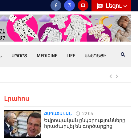
Լեզու
Ն
ՍՊՈՐՏ
MEDICINE
LIFE
ԵԿԵՂԵՑԻ
Հայ
Լրահոս
22:05
ՔԱՂԱՔԱԿԱՆ
Եվրոպական ընկերությունները
հրաժարվել են գործարքից