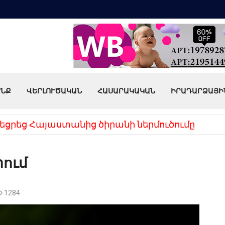
ՒՆՔ
ՎԵՐԼՈՒԾԱԿԱՆ
ՀԱՍԱՐԱԿԱԿԱՆ
ԻՐԱԴԱՐՁԱՅԻ
եցրեց Հայաստանից ծիրանի ներմուծումը
րում
1284