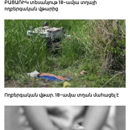
ԲԱՑԱՌԻԿ տեսանյութ 18-ամյա տղայի
ողբերգական վթարից
Ողբերգական վթար. 18-ամյա տղան մահացել է