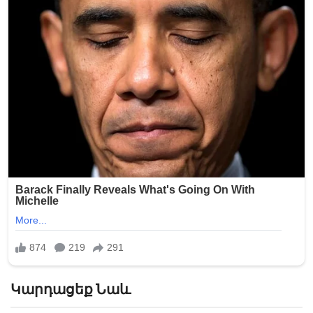
Կարդացեք Նաև