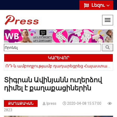
Լեզու
ԿԱՐԵՎՈՐ
ՌԴ-ն ամբողջությամբ դադարեցրեց Հայաստանից ծիրանի ներմուծումը
Հայկի ձեռքում եղել են մահացածի մազերը․ ՆՈՐ Մանրամասներ՝ Սևանում 22-ամյա հղի կնոջ մահվան դեպքից
Տիգրան Ավինյանն ուղերձով
դիմել է քաղաքացիներին
ՔԱՂԱՔԱԿԱՆ
Ipress
2020-04-08 15:57:00
2823