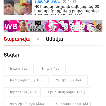
14:32
ՀԱՍԱՐԱԿԱԿԱՆ
«10 հազար թոշակն ավելացրեց, 20
հազար մթերքները բարձրացրեց».
քաղաքացի (տեսանյութ)
10:52
ՔԱՂԱՔԱԿԱՆ
«Լեզվիդ տալու փոխարեն
արտաբերիր այս երկու
Շաբաթվա
Ամսվա
նախադասությունը»․ Իշխան
Սաղաթելյան (տեսանյութ)
Տեգեր
10:41
ՔԱՂԱՔԱԿԱՆ
«Կալուգացի Սամո՛, դու
օտարերկրյա անուղեղ լրտես ես».
Նիկոլ Փաշինյան
Ռուբլի (628)
Դոլար (486)
22:01
ԻՐԱԴԱՐՁԱՅԻՆ
Աստղագուշակ (430)
Փաշինյան (424)
«Նուբարաշեն» ՔԿՀ-ում
հայտնաբերվել է
Ադրբեջան (373)
Նիկոլ Փաշինյան (371)
մանկապղծության համար
դատապարտված տղամարդու
մարմինը
Ջուր Չի Լինելու (336)
Կորոնավիրուս (331)