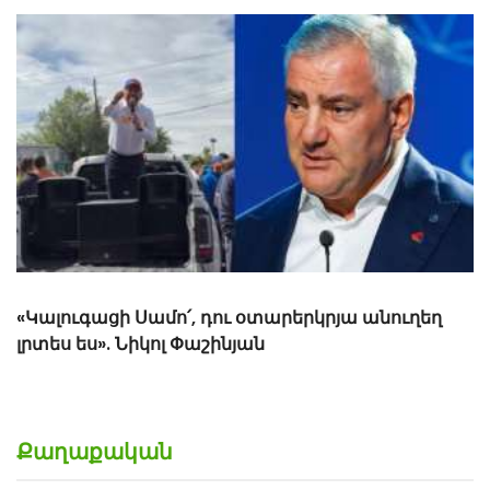
ՏԵՍԱՆՅՈւԹ Չորրորդ երեխայի դեպքում 2 միլիոն
դրամ, հինգերորդ երեխայի դեպքում բնակարան.
Սամվել Կարապետյան
Քաղաքական