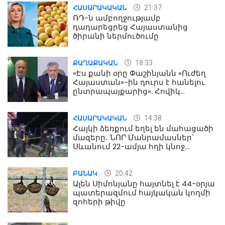
21:37
ՀԱՍԱՐԱԿԱԿԱՆ
ՌԴ-ն ամբողջությամբ
դադարեցրեց Հայաստանից
ծիրանի ներմուծումը
18:33
ՔԱՂԱՔԱԿԱՆ
«Էս քանի օրը Փաշինյանն «Ուժեղ
Հայաստան»-ին դուրս է հանելու
ընտրապայքարից». Հովիկ
Աղազարյան
14:38
ՀԱՍԱՐԱԿԱԿԱՆ
Հայկի ձեռքում եղել են մահացածի
մազերը․ ՆՈՐ Մանրամասներ՝
Սևանում 22-ամյա հղի կնոջ
մահվան դեպքից
20:42
ԲԱՆԱԿ
Ալեն Սիմոնյանը հայտնել է 44-օրյա
պատերազմում հայկական կողմի
զոհերի թիվը