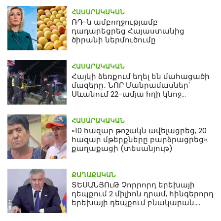
ՀԱՍԱՐԱԿԱԿԱՆ
ՌԴ-ն ամբողջությամբ
դադարեցրեց Հայաստանից
ծիրանի ներմուծումը
ՀԱՍԱՐԱԿԱԿԱՆ
Հայկի ձեռքում եղել են մահացածի
մազերը․ ՆՈՐ Մանրամասներ՝
Սևանում 22-ամյա հղի կնոջ
մահվան դեպքից
ՀԱՍԱՐԱԿԱԿԱՆ
«10 հազար թոշակն ավելացրեց, 20
հազար մթերքները բարձրացրեց».
քաղաքացի (տեսանյութ)
ՔԱՂԱՔԱԿԱՆ
ՏԵՍԱՆՅՈւԹ Չորրորդ երեխայի
դեպքում 2 միլիոն դրամ, հինգերորդ
երեխայի դեպքում բնակարան.
Սամվել Կարապետյան