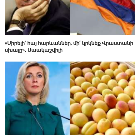
«Սիրելի՛ հայ հարևաններ, մի՛ կրկնեք Վրաստանի
սխալը»․ Սաակաշվիլի