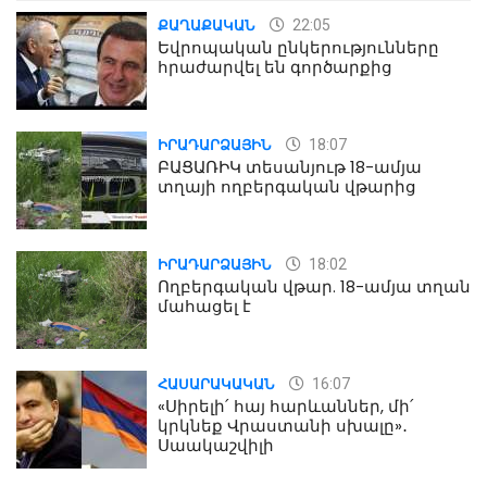
22:05
ՔԱՂԱՔԱԿԱՆ
Եվրոպական ընկերությունները
հրաժարվել են գործարքից
18:07
ԻՐԱԴԱՐՁԱՅԻՆ
ԲԱՑԱՌԻԿ տեսանյութ 18-ամյա
տղայի ողբերգական վթարից
18:02
ԻՐԱԴԱՐՁԱՅԻՆ
Ողբերգական վթար. 18-ամյա տղան
մահացել է
16:07
ՀԱՍԱՐԱԿԱԿԱՆ
«Սիրելի՛ հայ հարևաններ, մի՛
կրկնեք Վրաստանի սխալը»․
Սաակաշվիլի