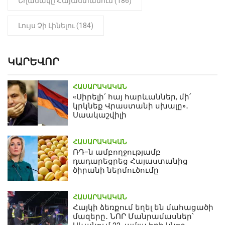
Եղանակը Հայաստանում (186)
Լույս Չի Լինելու (184)
ԿԱՐԵՎՈՐ
ՀԱՍԱՐԱԿԱԿԱՆ
«Սիրելի՛ հայ հարևաններ, մի՛
կրկնեք Վրաստանի սխալը»․
Սաակաշվիլի
ՀԱՍԱՐԱԿԱԿԱՆ
ՌԴ-ն ամբողջությամբ
դադարեցրեց Հայաստանից
ծիրանի ներմուծումը
ՀԱՍԱՐԱԿԱԿԱՆ
Հայկի ձեռքում եղել են մահացածի
մազերը․ ՆՈՐ Մանրամասներ՝