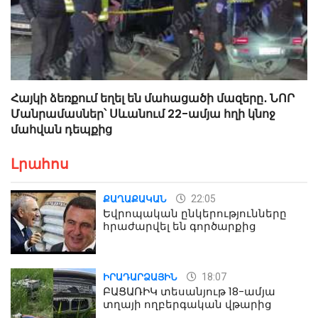
Հայկի ձեռքում եղել են մահացածի մազերը․ ՆՈՐ
Մանրամասներ՝ Սևանում 22-ամյա հղի կնոջ
մահվան դեպքից
Լրահոս
22:05
ՔԱՂԱՔԱԿԱՆ
Եվրոպական ընկերությունները
հրաժարվել են գործարքից
18:07
ԻՐԱԴԱՐՁԱՅԻՆ
ԲԱՑԱՌԻԿ տեսանյութ 18-ամյա
տղայի ողբերգական վթարից