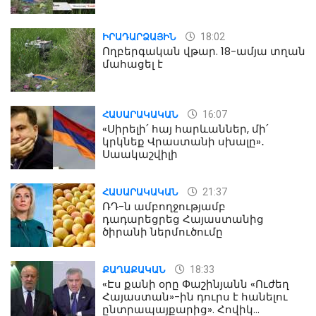
18:02
ԻՐԱԴԱՐՁԱՅԻՆ
Ողբերգական վթար. 18-ամյա տղան
մահացել է
16:07
ՀԱՍԱՐԱԿԱԿԱՆ
«Սիրելի՛ հայ հարևաններ, մի՛
կրկնեք Վրաստանի սխալը»․
Սաակաշվիլի
21:37
ՀԱՍԱՐԱԿԱԿԱՆ
ՌԴ-ն ամբողջությամբ
դադարեցրեց Հայաստանից
ծիրանի ներմուծումը
18:33
ՔԱՂԱՔԱԿԱՆ
«Էս քանի օրը Փաշինյանն «Ուժեղ
Հայաստան»-ին դուրս է հանելու
ընտրապայքարից». Հովիկ