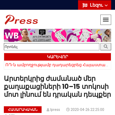
Լեզու
ԿԱՐԵՎՈՐ
«Սիրելի՛ հայ հարևաններ, մի՛ կրկնեք Վրաստանի սխալը»․ Սաակաշվիլի
ՌԴ-ն ամբողջությամբ դադարեցրեց Հայաստանից ծիրանի ներմուծումը
Արտերկրից ժամանած մեր
քաղաքացիների 10–15 տոկոսի
մոտ լինում են դրական դեպքեր
ՀԱՍԱՐԱԿԱԿԱՆ
Ipress
2020-04-26 22:25:00