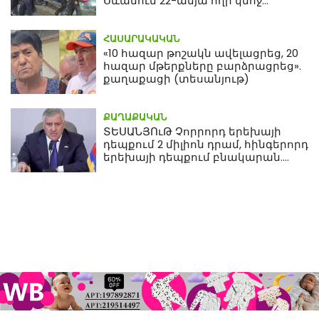
Սևանում 22-ամյա հղի կնոջ
մահվան դեպքից
ՀԱՍԱՐԱԿԱԿԱՆ
«10 հազար թոշակն ավելացրեց, 20
հազար մթերքները բարձրացրեց».
քաղաքացի (տեսանյութ)
ՔԱՂԱՔԱԿԱՆ
ՏԵՍԱՆՅՈւԹ Չորրորդ երեխայի
դեպքում 2 միլիոն դրամ, հինգերորդ
երեխայի դեպքում բնակարան.
Սամվել Կարապետյան