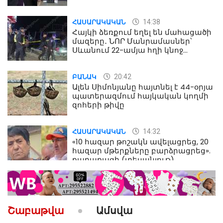
Աղազարյան
14:38
ՀԱՍԱՐԱԿԱԿԱՆ
Հայկի ձեռքում եղել են մահացածի
մազերը․ ՆՈՐ Մանրամասներ՝
Սևանում 22-ամյա հղի կնոջ
մահվան դեպքից
20:42
ԲԱՆԱԿ
Ալեն Սիմոնյանը հայտնել է 44-օրյա
պատերազմում հայկական կողմի
զոհերի թիվը
14:32
ՀԱՍԱՐԱԿԱԿԱՆ
«10 հազար թոշակն ավելացրեց, 20
հազար մթերքները բարձրացրեց».
քաղաքացի (տեսանյութ)
10:52
ՔԱՂԱՔԱԿԱՆ
«Լեզվիդ տալու փոխարեն
արտաբերիր այս երկու
Շաբաթվա
Ամսվա
նախադասությունը»․ Իշխան