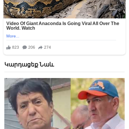
Կարդացեք Նաև