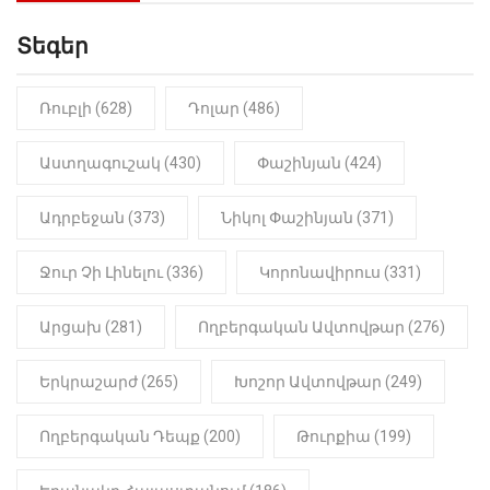
Սաղաթելյան (տեսանյութ)
Տեգեր
10:41
ՔԱՂԱՔԱԿԱՆ
«Կալուգացի Սամո՛, դու
օտարերկրյա անուղեղ լրտես ես».
Նիկոլ Փաշինյան
Ռուբլի (628)
Դոլար (486)
22:01
ԻՐԱԴԱՐՁԱՅԻՆ
Աստղագուշակ (430)
Փաշինյան (424)
«Նուբարաշեն» ՔԿՀ-ում
հայտնաբերվել է
Ադրբեջան (373)
Նիկոլ Փաշինյան (371)
մանկապղծության համար
դատապարտված տղամարդու
մարմինը
Ջուր Չի Լինելու (336)
Կորոնավիրուս (331)
Արցախ (281)
Ողբերգական Ավտովթար (276)
Երկրաշարժ (265)
Խոշոր Ավտովթար (249)
Ողբերգական Դեպք (200)
Թուրքիա (199)