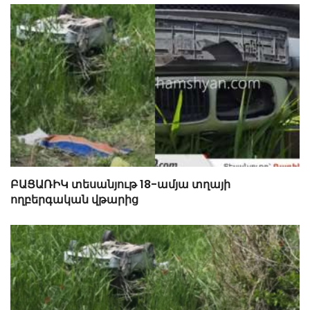
ԲԱՑԱՌԻԿ տեսանյութ 18-ամյա տղայի
ողբերգական վթարից