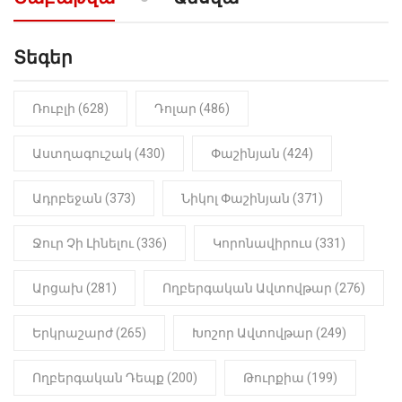
նախադասությունը»․ Իշխան
Սաղաթելյան (տեսանյութ)
Տեգեր
10:41
ՔԱՂԱՔԱԿԱՆ
«Կալուգացի Սամո՛, դու
օտարերկրյա անուղեղ լրտես ես».
Նիկոլ Փաշինյան
Ռուբլի (628)
Դոլար (486)
22:01
ԻՐԱԴԱՐՁԱՅԻՆ
Աստղագուշակ (430)
Փաշինյան (424)
«Նուբարաշեն» ՔԿՀ-ում
հայտնաբերվել է
Ադրբեջան (373)
Նիկոլ Փաշինյան (371)
մանկապղծության համար
դատապարտված տղամարդու
մարմինը
Ջուր Չի Լինելու (336)
Կորոնավիրուս (331)
Արցախ (281)
Ողբերգական Ավտովթար (276)
Երկրաշարժ (265)
Խոշոր Ավտովթար (249)
Ողբերգական Դեպք (200)
Թուրքիա (199)