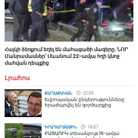
Հայկի ձեռքում եղել են մահացածի մազերը․ ՆՈՐ
Մանրամասներ՝ Սևանում 22-ամյա հղի կնոջ
մահվան դեպքից
Լրահոս
22:05
ՔԱՂԱՔԱԿԱՆ
Եվրոպական ընկերությունները
հրաժարվել են գործարքից
18:07
ԻՐԱԴԱՐՁԱՅԻՆ
ԲԱՑԱՌԻԿ տեսանյութ 18-ամյա