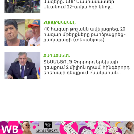
մազերը․ ՆՈՐ Մանրամասներ՝
Սևանում 22-ամյա հղի կնոջ
մահվան դեպքից
ՀԱՍԱՐԱԿԱԿԱՆ
«10 հազար թոշակն ավելացրեց, 20
հազար մթերքները բարձրացրեց».
քաղաքացի (տեսանյութ)
ՔԱՂԱՔԱԿԱՆ
ՏԵՍԱՆՅՈւԹ Չորրորդ երեխայի
դեպքում 2 միլիոն դրամ, հինգերորդ
երեխայի դեպքում բնակարան.
Սամվել Կարապետյան