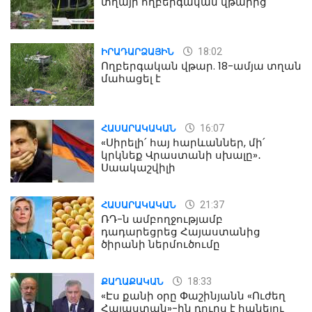
տղայի ողբերգական վթարից
18:02
ԻՐԱԴԱՐՁԱՅԻՆ
Ողբերգական վթար. 18-ամյա տղան
մահացել է
16:07
ՀԱՍԱՐԱԿԱԿԱՆ
«Սիրելի՛ հայ հարևաններ, մի՛
կրկնեք Վրաստանի սխալը»․
Սաակաշվիլի
21:37
ՀԱՍԱՐԱԿԱԿԱՆ
ՌԴ-ն ամբողջությամբ
դադարեցրեց Հայաստանից
ծիրանի ներմուծումը
18:33
ՔԱՂԱՔԱԿԱՆ
«Էս քանի օրը Փաշինյանն «Ուժեղ
Հայաստան»-ին դուրս է հանելու