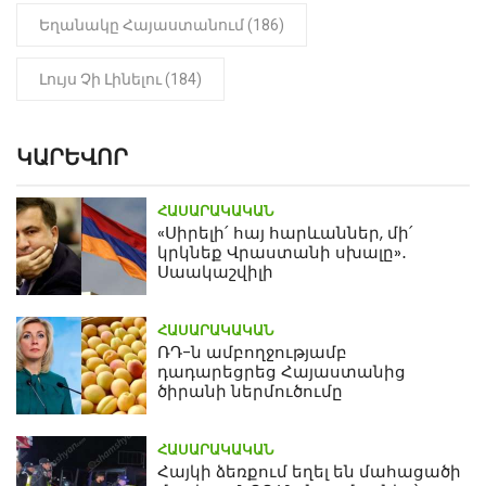
Եղանակը Հայաստանում (186)
Լույս Չի Լինելու (184)
ԿԱՐԵՎՈՐ
ՀԱՍԱՐԱԿԱԿԱՆ
«Սիրելի՛ հայ հարևաններ, մի՛
կրկնեք Վրաստանի սխալը»․
Սաակաշվիլի
ՀԱՍԱՐԱԿԱԿԱՆ
ՌԴ-ն ամբողջությամբ
դադարեցրեց Հայաստանից
ծիրանի ներմուծումը
ՀԱՍԱՐԱԿԱԿԱՆ
Հայկի ձեռքում եղել են մահացածի