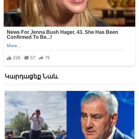
Կարդացեք Նաև