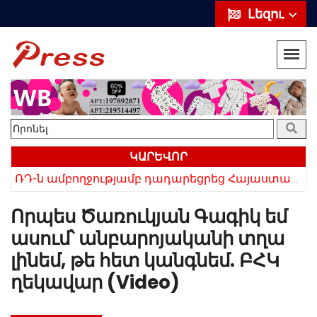
Լեզու
ԿԱՐԵՎՈՐ
ՌԴ-ն ամբողջությամբ դադարեցրեց Հայաստանից ծիրանի ներմուծումը
Հայկի ձեռքում եղել են մահացածի մազերը․ ՆՈՐ Մանրամասներ՝ Սևանում 22-ամյա հղի կնոջ մահվան դեպքից
Որպես Ծառուկյան Գագիկ եմ
ասում՝ անբարոյականի տղա
լինեմ, թե հետ կանգնեմ. ԲՀԿ
ղեկավար (Video)