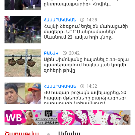
ընտրապայքարից». Հովիկ
Աղազարյան
14:38
ՀԱՍԱՐԱԿԱԿԱՆ
Հայկի ձեռքում եղել են մահացածի
մազերը․ ՆՈՐ Մանրամասներ՝
Սևանում 22-ամյա հղի կնոջ
մահվան դեպքից
20:42
ԲԱՆԱԿ
Ալեն Սիմոնյանը հայտնել է 44-օրյա
պատերազմում հայկական կողմի
զոհերի թիվը
14:32
ՀԱՍԱՐԱԿԱԿԱՆ
«10 հազար թոշակն ավելացրեց, 20
հազար մթերքները բարձրացրեց».
քաղաքացի (տեսանյութ)
10:52
ՔԱՂԱՔԱԿԱՆ
«Լեզվիդ տալու փոխարեն
արտաբերիր այս երկու
Շաբաթվա
Ամսվա