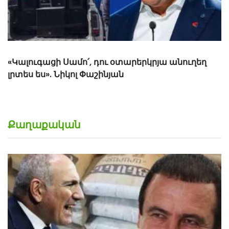
ՏԵՍԱՆՅՈւԹ Չորրորդ երեխայի դեպքում 2 միլիոն
դրամ, հինգերորդ երեխայի դեպքում բնակարան.
Սամվել Կարապետյան
Քաղաքական