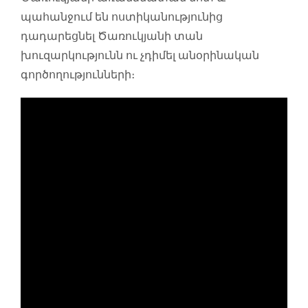
պահանջում են ոստիկանությունից
դադարեցնել Ծառուկյանի տան
խուզարկությունն ու չդիմել անօրինական
գործողությունների։