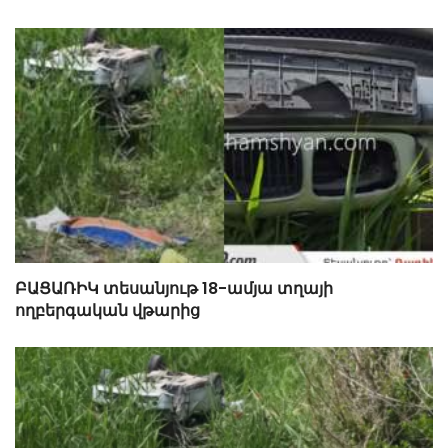
ԲԱՑԱՌԻԿ տեսանյութ 18-ամյա տղայի
ողբերգական վթարից